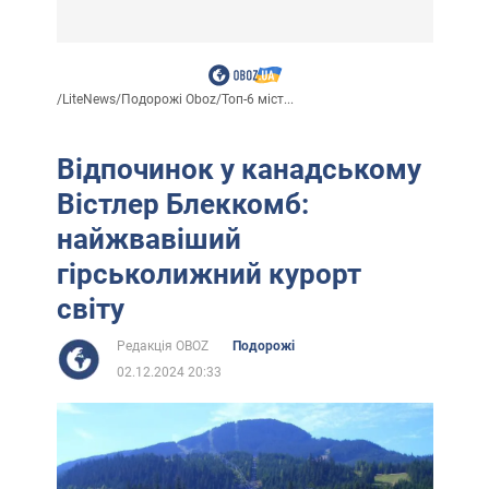
/
LiteNews
/
Подорожі Oboz
/
Топ-6 міст...
Відпочинок у канадському
Вістлер Блеккомб:
найжвавіший
гірськолижний курорт
світу
Редакція OBOZ
Подорожі
02.12.2024 20:33