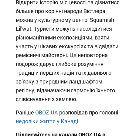
Відкрити історію місцевості та дізнатися
більше про корінні народи Вістлера
можна у культурному центрі Squamish
Lil'wat. Туристи можуть насолодитися
різноманітними експозиціями, взяти
участь у цікавих екскурсіях та відвідати
ремісничі майстерні. Ця неповторна
подорож дарує глибоке розуміння
традицій перших націй та їх давнього
зв’язку з природним ландшафтом
регіону, відзначаючи гармонію їхнього
співіснування з землею.
Раніше
OBOZ.UA
розповідав про головні
недоліки життя у Канаді.
Підписуйтесь на канали OBOZ.UA в