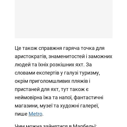
Це також справжня гаряча точка для
аристократів, знаменитостей і заможних
людей та їхніх розкішних яхт. За
словами експертів у галузі туризму,
окрім приголомшливих пляжів і
пристаней для яхт, тут також є
неймовірна їжа та напої, фантастичні
магазини, музеї та художні галереї,
пише
Metro
.
Чим можна зайнятися в Марбельї: