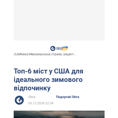
/
LiteNews
/
Мексиканська страва: рецепт...
Топ-6 міст у США для
ідеального зимового
відпочинку
Oboz
Подорожі Oboz
03.12.2024 22:34