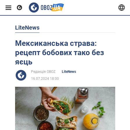
LiteNews
Європа
Мексиканська страва:
США
рецепт бобових тако без
яєць
Азія
Редакція OBOZ
LiteNews
16.07.2024 18:00
Африка
Життя
Лайфхаки