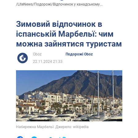
/
LiteNews
/
Подорожі
/
Відпочинок у канадському...
Зимовий відпочинок в
іспанській Марбельї: чим
можна зайнятися туристам
Oboz
Подорожі Oboz
22.11.2024 21:33
Набережна Марбельї. Джерело: wikipedia