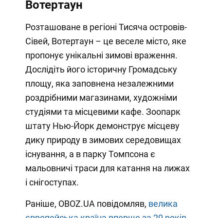
Вотертаун
Розташоване в регіоні Тисяча островів-
Сівей, Вотертаун – це веселе місто, яке
пропонує унікальні зимові враження.
Дослідіть його історичну Громадську
площу, яка заповнена незалежними
роздрібними магазинами, художніми
студіями та місцевими кафе. Зоопарк
штату Нью-Йорк демонструє місцеву
дику природу в зимових середовищах
існування, а в парку Томпсона є
мальовничі траси для катання на лижах
і снігоступах.
Раніше, OBOZ.UA повідомляв,
велика
європейська країна вперше за 20 років