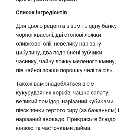
Список інгредієнтів
Для цього рецепта візьміть одну банку
чорної квасолі, дві столові ложки
оливкової олії, невелику нарізану
цибулину, два подрібнені зубчики
часнику, чайну ложку меленого кмину,
пів чайної ложки порошку чилі та сіль.
Також вам знадобляться вісім
кукурудзяних коржів, чашка салату,
великий помідор, нарізаний кубиками,
півсклянки тертого сиру (за бажанням) і
нарізаний авокадо. Прикрасьте блюдо
кінзою та часточками лайма.