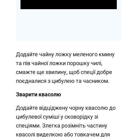
Video
Додайте чайну ложку меленого кмину
та пів чайної ложки порошку чилі,
смажте ще хвилину, щоб спеції добре
поєдналися з цибулею та часником.
Зварити квасолю
Додайте відціджену чорну квасолю до
цибулевої суміші у сковорідку зі
спеціями. Злегка розімніть частину
квасолі виделкою або товкачем для