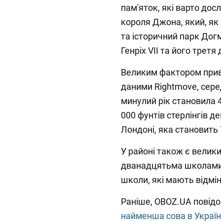
пам'яток, які варто дос
короля Джона, який, як
та історичний парк Дог
Генріх VII та його трет
Великим фактором прива
даними Rightmove, серед
минулий рік становила 4
000 фунтів стерлінгів д
Лондоні, яка становить 
У районі також є велики
дванадцятьма школами,
школи, які мають відмін
Раніше, OBOZ.UA повід
найменша сова в Україн