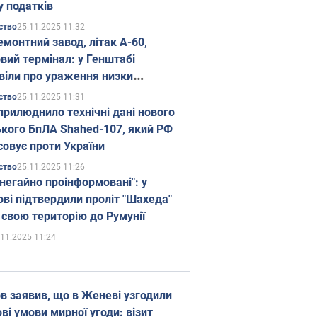
у податків
25.11.2025 11:32
ство
емонтний завод, літак А-60,
вий термінал: у Генштабі
віли про ураження низки
гічних об'єктів Росії
25.11.2025 11:31
ство
прилюднило технічні дані нового
ького БпЛА Shahed-107, який РФ
совує проти України
25.11.2025 11:26
ство
 негайно проінформовані": у
ві підтвердили проліт "Шахеда"
 свою територію до Румунії
.11.2025 11:24
в заявив, що в Женеві узгодили
і умови мирної угоди: візит