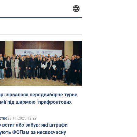
прі зірвалося передвиборче турне
мії під ширмою "прифронтових
25.11.2025 12:29
ство
е встиг або забув: які штрафи
ують ФОПам за несвоєчасну