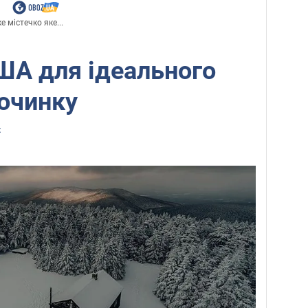
 містечко яке...
США для ідеального
очинку
z