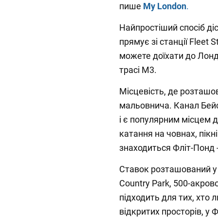
пише
M
y
L
ondon
.
Найпростіший спосіб діст
прямує зі станції Fleet S
можете доїхати до Лонд
трасі М3.
Місцевість, де розташо
мальовнича. Канал Бейс
і є популярним місцем д
катання на човнах, пікні
знаходиться Фліт-Понд 
Ставок розташований у
Country Park, 500-акро
підходить для тих, хто 
відкритих просторів, у Ф