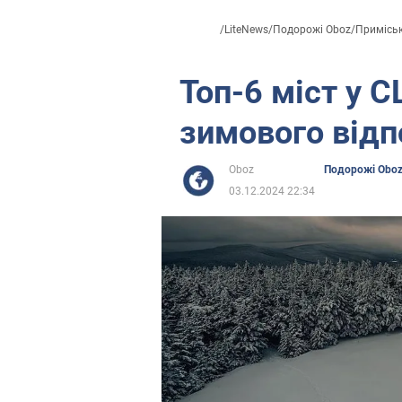
/
LiteNews
/
Подорожі Oboz
/
Приміське
Топ-6 міст у 
зимового відп
Oboz
Подорожі Obo
03.12.2024 22:34