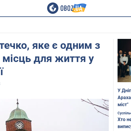
течко, яке є одним з
місць для життя у
ї
z
У Дні
Араха
міст"
Суспіль
Хто н
випис