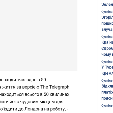
Зелен
листо
Суспіль
Згоріл
пошко
влуча
Фото
Суспіль
Країн
Євроб
чому 
Суспіль
У Тур
Кремл
знаходиться одне з 50
Суспіль
Відкл
 життя за версією The Telegraph.
платі
знаходиться всього в 50 хвилинах
поясн
обить його чудовим місцем для
Суспіль
о їздити до Лондона на роботу, -