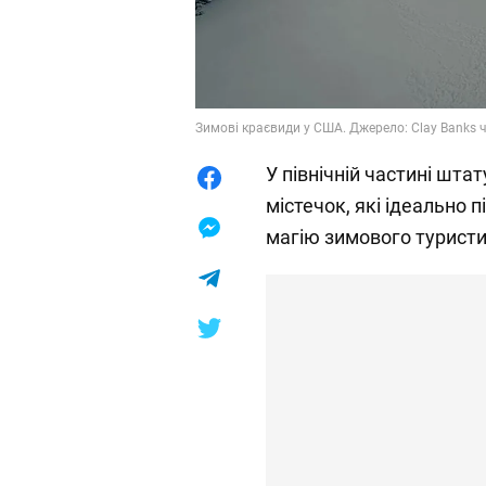
Зимові краєвиди у США. Джерело: Clay Banks 
У північній частині шта
містечок, які ідеально 
магію зимового туристи