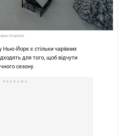
через Unsplash
ту Нью-Йорк є стільки чарівних
підходять для того, щоб відчути
чного сезону.
РЕКЛАМА