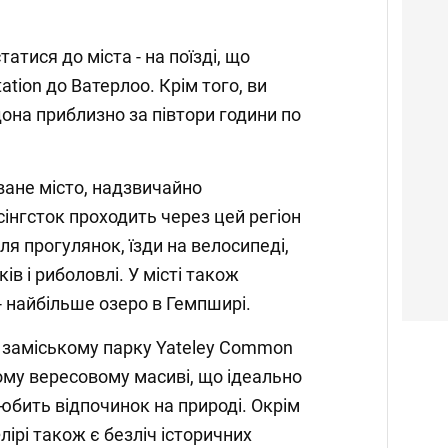
атися до міста - на поїзді, що
tation до Ватерлоо. Крім того, ви
она приблизно за півтори години по
ване місто, надзвичайно
інгсток проходить через цей регіон
ля прогулянок, їзди на велосипеді,
ків і риболовлі. У місті також
- найбільше озеро в Гемпширі.
 заміському парку Yateley Common
вому вересовому масиві, що ідеально
любить відпочинок на природі. Окрім
лірі також є безліч історичних