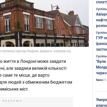
сплат
Суспіль
Авіар
нафто
розпо
страте
Суспіль
ГУР о
іранс
засто
 хвилинах їзди від Лондона. Джерело: wikipedia.org
Суспіль
 що життя в Лондоні може завдати
"Були
Молдо
і, але завдяки великій кількості
через
це саме те місце, де варто
25
News
у для людей з обмеженим бюджетом
иміських міст.
Умєро
РЕКЛАМА
ключов