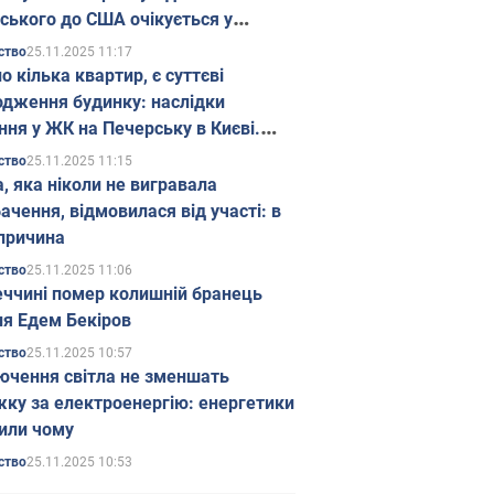
ського до США очікується у
паді
25.11.2025 11:17
ство
о кілька квартир, є суттєві
дження будинку: наслідки
ння у ЖК на Печерську в Києві.
25.11.2025 11:15
ство
а, яка ніколи не вигравала
ачення, відмовилася від участі: в
причина
25.11.2025 11:06
ство
еччині помер колишній бранець
я Едем Бекіров
25.11.2025 10:57
ство
ючення світла не зменшать
жку за електроенергію: енергетики
или чому
25.11.2025 10:53
ство