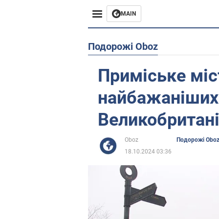
MAIN
Європа
Подорожі Oboz
США
Приміське міс
Азія
найбажаніших 
Африка
Великобритані
Життя
Oboz
Подорожі Obo
18.10.2024 03:36
Лайфхаки