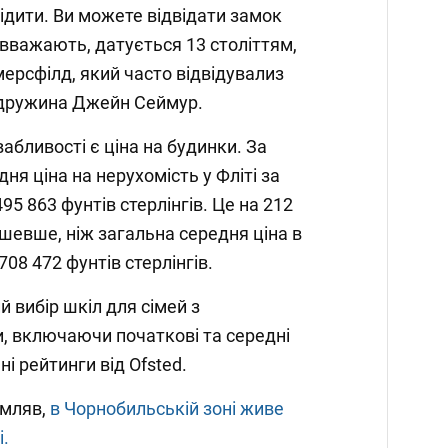
лідити. Ви можете відвідати замок
 вважають, датується 13 століттям,
мерсфілд, який часто відвідувализ
я дружина Джейн Сеймур.
бливості є ціна на будинки. За
ня ціна на нерухомість у Фліті за
95 863 фунтів стерлінгів. Це на 212
ешевше, ніж загальна середня ціна в
708 472 фунтів стерлінгів.
й вибір шкіл для сімей з
 включаючи початкові та середні
ні рейтинги від Ofsted.
омляв,
в Чорнобильській зоні живе
і.