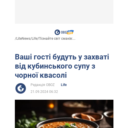
/
LiteNews
/
Life
/
Пізнайте світ смаків:...
Ваші гості будуть у захваті
від кубинського супу з
чорної квасолі
Редакція OBOZ
Life
21.09.2024 06:32