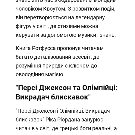
чоловіком Квоутом. З розвитком подій,
він перетворюється на легендарну
фігуру у світі, де стихіями можна
керувати за допомогою музики і знань.
Книга Ротфусса пропонує читачам
багато деталізований всесвіт, де
розуміння природи є ключем до
оволодіння магією.
"Персі Джексон та Олімпійці:
Викрадач блискавок"
"Персі Джексон і Олімпійці: Викрадач
блискавок" Ріка Ріордана занурює
читачів у світ, де грецькі боги реальні, а