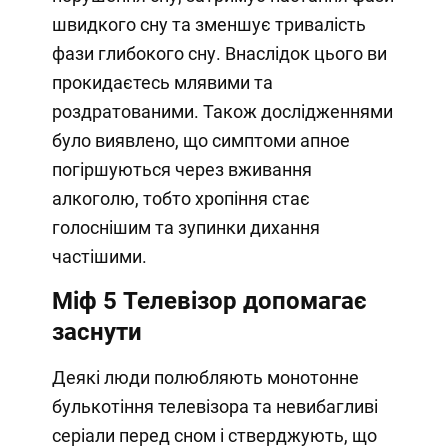
швидкого сну та зменшує тривалість
фази глибокого сну. Внаслідок цього ви
прокидаєтесь млявими та
роздратованими. Також дослідженнями
було виявлено, що симптоми апное
погіршуються через вживання
алкоголю, тобто хропіння стає
голоснішим та зупинки дихання
частішими.
Міф 5
Телевізор допомагає
заснути
Деякі люди полюбляють монотонне
булькотіння телевізора та невибагливі
серіали перед сном і стверджують, що