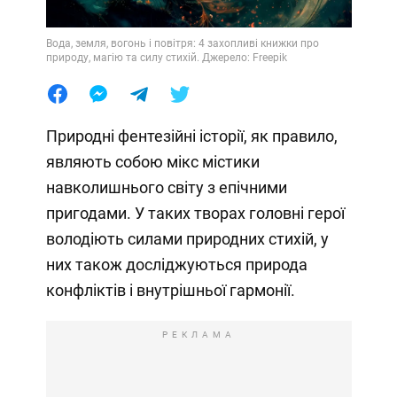
Вода, земля, вогонь і повітря: 4 захопливі книжки про
природу, магію та силу стихій. Джерело: Freepik
Природні фентезійні історії, як правило,
являють собою мікс містики
навколишнього світу з епічними
пригодами. У таких творах головні герої
володіють силами природних стихій, у
них також досліджуються природа
конфліктів і внутрішньої гармонії.
РЕКЛАМА