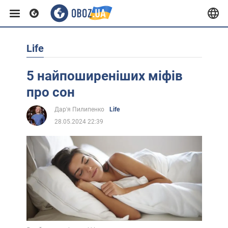
Life
Європа
5 найпоширеніших міфів
США
про сон
Дар'я Пилипенко
Life
Азія
28.05.2024 22:39
Африка
Життя
Лайфхаки