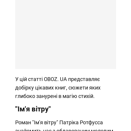
У цій статті OBOZ. UA представляє
добірку цікавих книг, сюжети яких
глибоко занурені в магію стихій.
"Ім'я вітру"
Роман "Ім'я вітру" Патріка Ротфусса
знайомить нас з обдарованим молодим