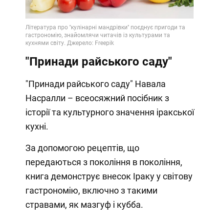
"Принади райського саду"
"Принади райського саду" Навала
Насралли – всеосяжний посібник з
історії та культурного значення іракської
кухні.
За допомогою рецептів, що
передаються з покоління в покоління,
книга демонструє внесок Іраку у світову
гастрономію, включно з такими
стравами, як мазгуф і кубба.