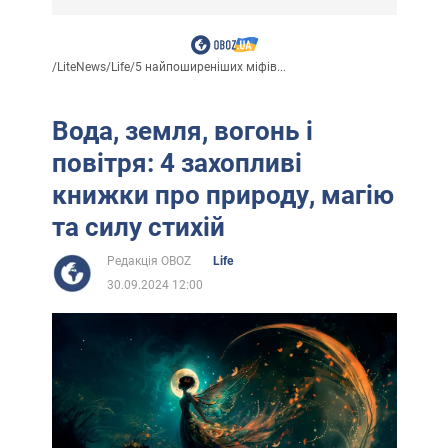
/
LiteNews
/
Life
/
5 найпоширеніших міфів...
Вода, земля, вогонь і
повітря: 4 захопливі
книжки про природу, магію
та силу стихій
Редакція OBOZ
Life
30.09.2024 12:00