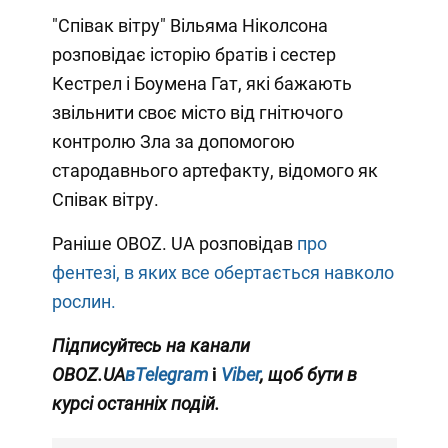
"Співак вітру" Вільяма Ніколсона
розповідає історію братів і сестер
Кестрел і Боумена Гат, які бажають
звільнити своє місто від гнітючого
контролю Зла за допомогою
стародавнього артефакту, відомого як
Співак вітру.
Раніше OBOZ. UA розповідав
про
фентезі, в яких все обертається навколо
рослин.
Підписуйтесь на канали
OBOZ.UA
вTelegram
і
Viber
, щоб бути в
курсі останніх подій.