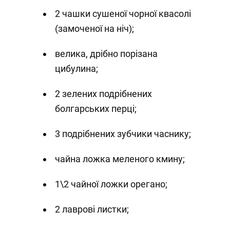
2 чашки сушеної чорної квасолі
(замоченої на ніч);
велика, дрібно порізана
цибулина;
2 зелених подрібнених
болгарських перці;
3 подрібнених зубчики часнику;
чайна ложка меленого кмину;
1\2 чайної ложки орегано;
2 лаврові листки;