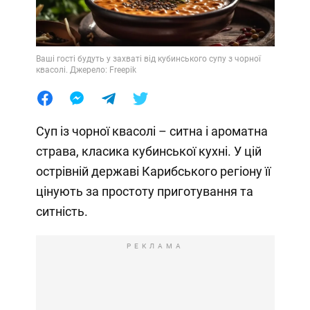
Ваші гості будуть у захваті від кубинського супу з чорної
квасолі. Джерело: Freepik
Суп із чорної квасолі – ситна і ароматна
страва, класика кубинської кухні. У цій
острівній державі Карибського регіону її
цінують за простоту приготування та
ситність.
РЕКЛАМА