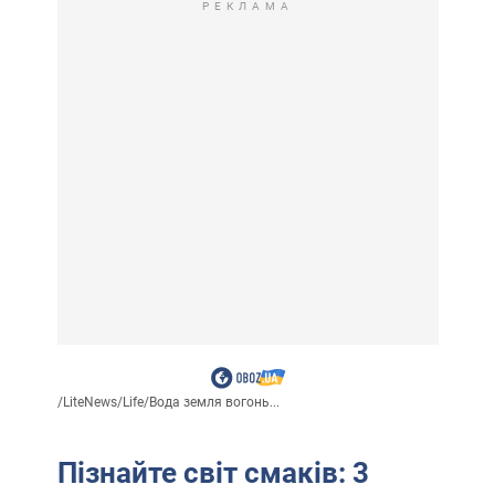
РЕКЛАМА
/
LiteNews
/
Life
/
Вода земля вогонь...
Пізнайте світ смаків: 3