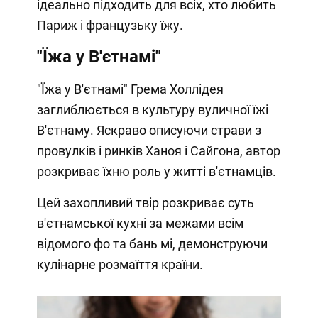
ідеально підходить для всіх, хто любить
Париж і французьку їжу.
"Їжа у В'єтнамі"
"Їжа у В'єтнамі" Грема Холлідея
заглиблюється в культуру вуличної їжі
В'єтнаму. Яскраво описуючи страви з
провулків і ринків Ханоя і Сайгона, автор
розкриває їхню роль у житті в'єтнамців.
Цей захопливий твір розкриває суть
в'єтнамської кухні за межами всім
відомого фо та бань мі, демонструючи
кулінарне розмаїття країни.