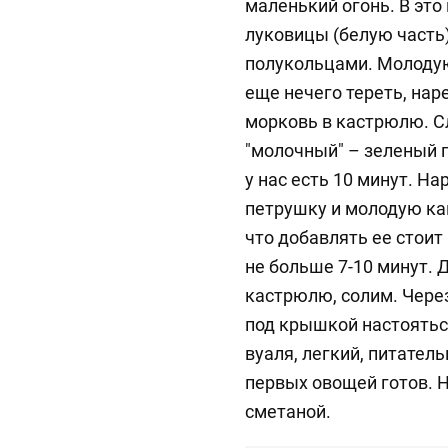
маленький огонь. В это
луковицы (белую часть)
полукольцами. Молодую
еще нечего тереть, на
морковь в кастрюлю. С
"молочный" – зеленый г
у нас есть 10 минут. На
петрушку и молодую ка
что добавлять ее стоит 
не больше 7-10 минут.
кастрюлю, солим. Чере
под крышкой настоятьс
вуаля, легкий, питател
первых овощей готов. 
сметаной.