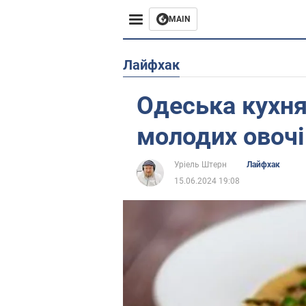
MAIN
Європа
Лайфхак
США
Одеська кухня:
Азія
молодих овочі
Африка
Уріель Штерн
Лайфхак
15.06.2024 19:08
Життя
Лайфхаки