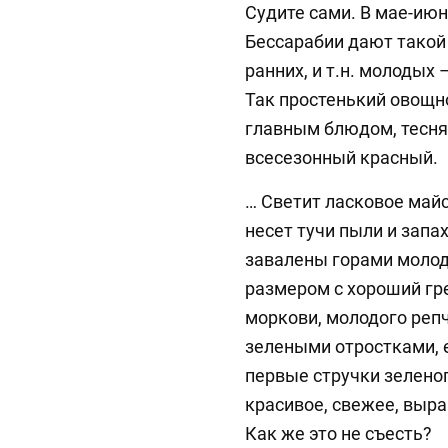
Судите сами. В мае-июне
Бессарабии дают такой
ранних, и т.н. молодых 
Так простенький овощно
главным блюдом, тесня
всесезонный красный.
… Светит ласковое майс
несет тучи пыли и запа
завалены горами молод
размером с хороший гр
моркови, молодого репч
зелеными отростками, 
первые стручки зеленог
красивое, свежее, выращ
Как же это не съесть?