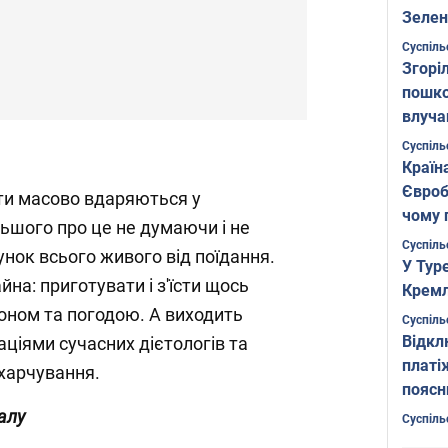
Зелен
листо
Суспіль
Згоріл
пошко
влуча
Фото
Суспіль
Країн
Євроб
ти масово вдаряються у
чому 
льшого про це не думаючи і не
Суспіль
унок всього живого від поїдання.
У Тур
йна: приготувати і з'їсти щось
Кремл
зоном та погодою. А виходить
Суспіль
Відкл
ціями сучасних дієтологів та
платі
 харчування.
поясн
алу
Суспіль