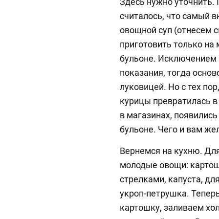
Здесь нужно уточнить. 
считалось, что самый 
овощной суп (отнесем 
приготовить только на
бульоне. Исключением
показания, тогда основ
луковицей. Но с тех по
курицы превратилась в 
в магазинах, появились
бульоне. Чего и вам же
Вернемся на кухню. Дл
молодые овощи: картош
стрелками, капуста, дл
укроп-петрушка. Тепер
картошку, заливаем хо