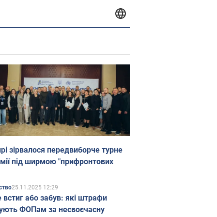
прі зірвалося передвиборче турне
мії під ширмою "прифронтових
25.11.2025 12:29
ство
е встиг або забув: які штрафи
ують ФОПам за несвоєчасну