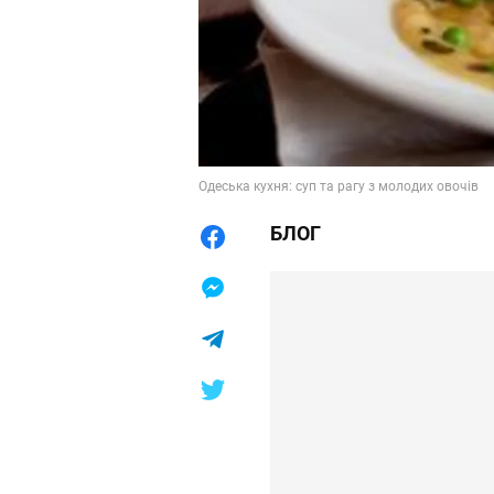
Одеська кухня: суп та рагу з молодих овочів
БЛОГ