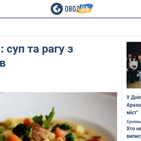
 суп та рагу з
в
У Дні
Араха
міст"
Суспіль
Хто н
випис