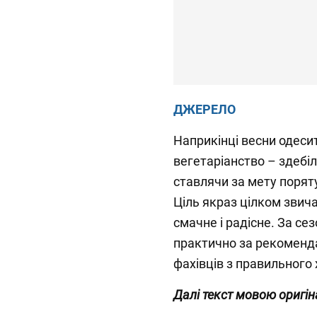
ДЖЕРЕЛО
Наприкінці весни одеси
вегетаріанство – здебі
ставлячи за мету порят
Ціль якраз цілком звича
смачне і радісне. За се
практично за рекоменда
фахівців з правильного
Далі текст мовою оригін