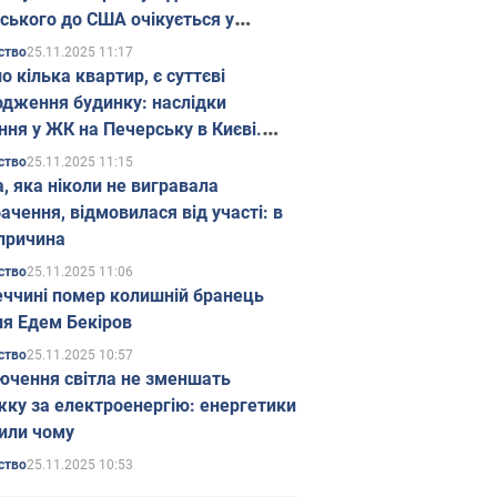
ського до США очікується у
паді
25.11.2025 11:17
ство
о кілька квартир, є суттєві
дження будинку: наслідки
ння у ЖК на Печерську в Києві.
25.11.2025 11:15
ство
а, яка ніколи не вигравала
ачення, відмовилася від участі: в
причина
25.11.2025 11:06
ство
еччині помер колишній бранець
я Едем Бекіров
25.11.2025 10:57
ство
ючення світла не зменшать
жку за електроенергію: енергетики
или чому
25.11.2025 10:53
ство