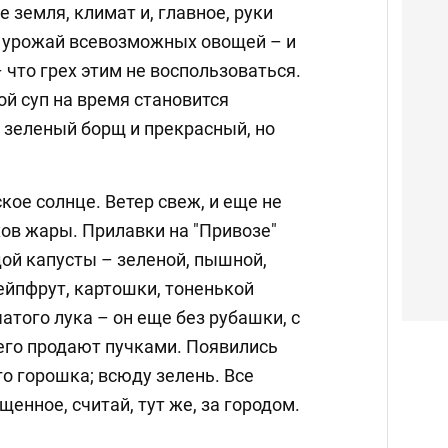
 земля, климат и, главное, руки
 урожай всевозможных овощей – и
– что грех этим не воспользоваться.
й суп на время становится
 зеленый борщ и прекрасный, но
кое солнце. Ветер свеж, и еще не
хов жары. Прилавки на "Привозе"
ой капусты – зеленой, пышной,
ейпфрут, картошки, тоненькой
атого лука – он еще без рубашки, с
его продают пучками. Появились
о горошка; всюду зелень. Все
енное, считай, тут же, за городом.