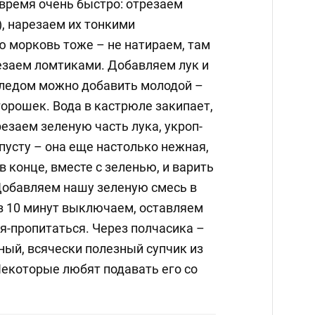
 время очень быстро: отрезаем
, нарезаем их тонкими
 морковь тоже – не натираем, там
резаем ломтиками. Добавляем лук и
ледом можно добавить молодой –
орошек. Вода в кастрюле закипает,
резаем зеленую часть лука, укроп-
пусту – она еще настолько нежная,
в конце, вместе с зеленью, и варить
 Добавляем нашу зеленую смесь в
з 10 минут выключаем, оставляем
я-пропитаться. Через полчасика –
ьный, всячески полезный супчик из
Некоторые любят подавать его со