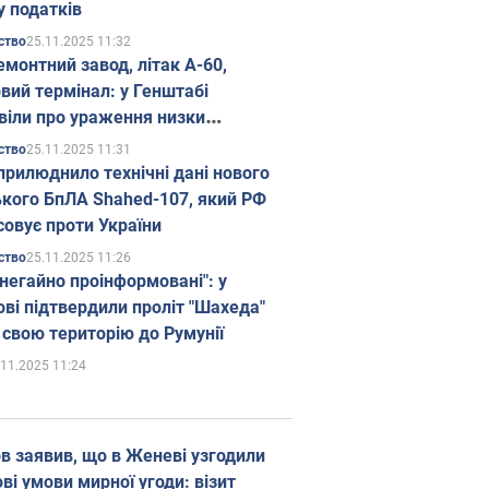
у податків
25.11.2025 11:32
ство
емонтний завод, літак А-60,
вий термінал: у Генштабі
віли про ураження низки
гічних об'єктів Росії
25.11.2025 11:31
ство
прилюднило технічні дані нового
ького БпЛА Shahed-107, який РФ
совує проти України
25.11.2025 11:26
ство
 негайно проінформовані": у
ві підтвердили проліт "Шахеда"
 свою територію до Румунії
.11.2025 11:24
в заявив, що в Женеві узгодили
і умови мирної угоди: візит