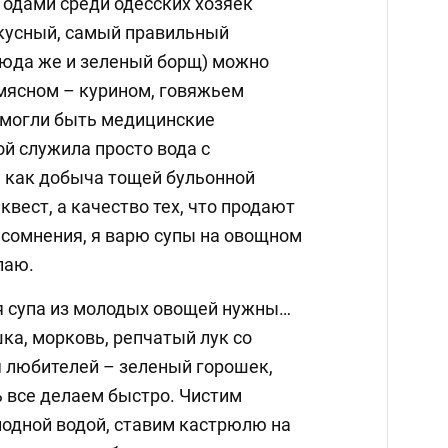
Годами среди одесских хозяек
вкусный, самый правильный
сюда же и зеленый борщ) можно
 мясном – курином, говяжьем
 могли быть медицинские
ой служила просто вода с
р, как добыча тощей бульонной
квест, а качество тех, что продают
 сомнения, я варю супы на овощном
лаю.
я супа из молодых овощей нужны…
ка, морковь, репчатый лук со
я любителей – зеленый горошек,
ь все делаем быстро. Чистим
лодной водой, ставим кастрюлю на