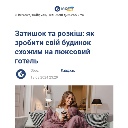
/
LiteNews
/
Лайфхак
/
Пельмені дим-сами та...
Затишок та розкіш: як
зробити свій будинок
схожим на люксовий
готель
Oboz
Лайфхак
18.08.2024 23:29