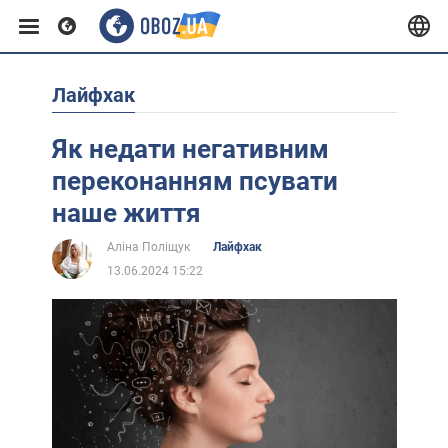
Лайфхак
Європа
Як недати негативним
США
переконанням псувати
наше життя
Азія
Аліна Поліщук
Лайфхак
13.06.2024 15:22
Африка
Життя
Лайфхаки