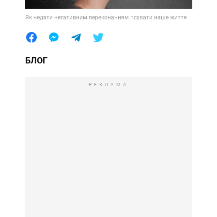
Як недати негативним переконанням псувати наше життя
БЛОГ
РЕКЛАМА