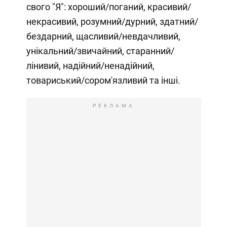
свого "Я": хороший/поганий, красивий/
некрасивий, розумний/дурний, здатний/
бездарний, щасливий/невдачливий,
унікальний/звичайний, старанний/
лінивий, надійний/ненадійний,
товариський/сором'язливий та інші.
РЕКЛАМА