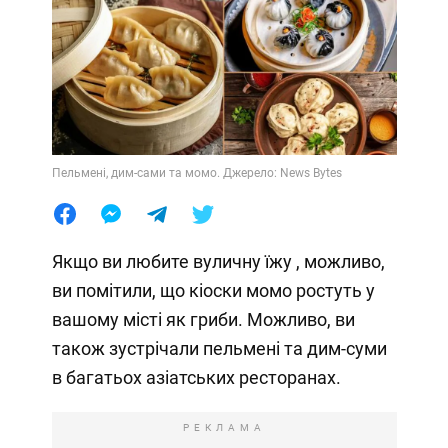
Пельмені, дим-сами та момо. Джерело: News Bytes
Якщо ви любите вуличну їжу , можливо,
ви помітили, що кіоски момо ростуть у
вашому місті як гриби. Можливо, ви
також зустрічали пельмені та дим-суми
в багатьох азіатських ресторанах.
РЕКЛАМА