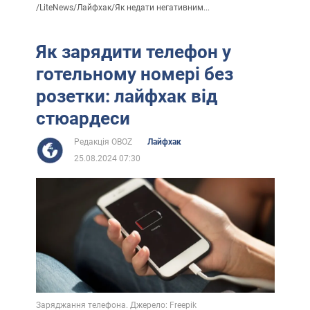
/
LiteNews
/
Лайфхак
/
Як недати негативним...
Як зарядити телефон у
готельному номері без
розетки: лайфхак від
стюардеси
Редакція OBOZ
Лайфхак
25.08.2024 07:30
Заряджання телефона. Джерело: Freepik