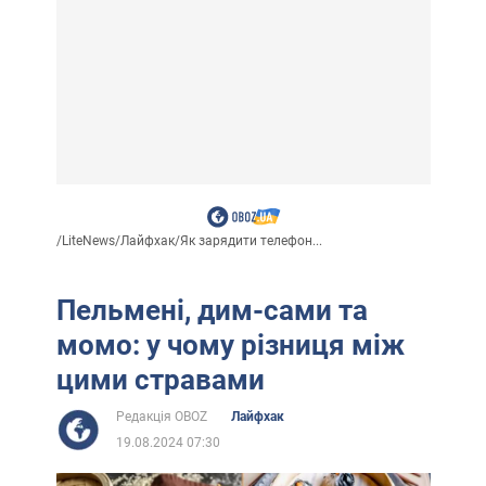
/
LiteNews
/
Лайфхак
/
Як зарядити телефон...
Пельмені, дим-сами та
момо: у чому різниця між
цими стравами
Редакція OBOZ
Лайфхак
19.08.2024 07:30