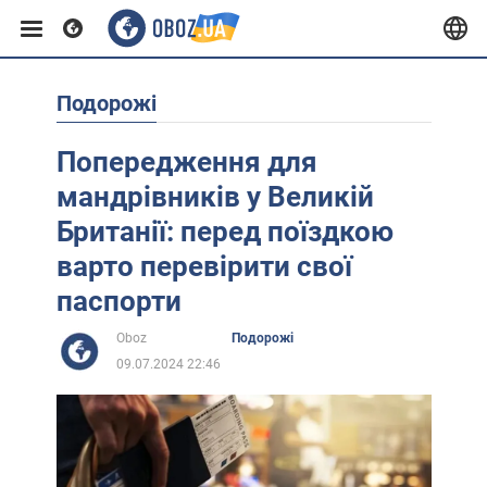
Подорожі
Європа
Попередження для
США
мандрівників у Великій
Британії: перед поїздкою
Азія
варто перевірити свої
паспорти
Африка
Oboz
Подорожі
09.07.2024 22:46
Життя
Лайфхаки