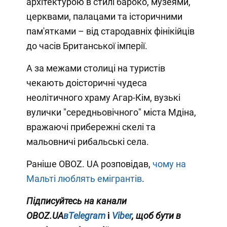
архітектурою в стилі бароко, музеями,
церквами, палацами та історичними
пам'ятками – від стародавніх фінікійців
до часів Британської імперії.
А за межами столиці на туристів
чекають доісторичні чудеса
неолітичного храму Агар-Кім, вузькі
вулички "середньовічного" міста Мдіна,
вражаючі прибережні скелі та
мальовничі рибальські села.
Раніше OBOZ. UA розповідав,
чому на
Мальті люблять емігрантів
.
Підписуйтесь на канали
OBOZ.UA
вTelegram
і
Viber
, щоб бути в