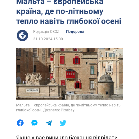
Мальта – європейська
країна, де по-літньому
тепло навіть глибокої осені
Редакція OBOZ
Подорожі
31.10.2024 15:00
Мальта – європейська країна, де по-літньому тепло навіть
глибокої осені. Джерело: Pixabay
Якщо у вас виникло бажання відвідати