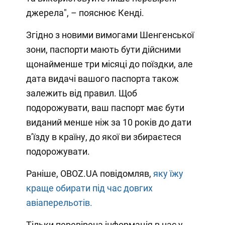
джерела", – пояснює Кенді.
Згідно з новими вимогами Шенгенської
зони, паспорти мають бути дійсними
щонайменше три місяці до поїздки, але
дата видачі вашого паспорта також
залежить від правил. Щоб
подорожувати, ваш паспорт має бути
виданий менше ніж за 10 років до дати
в’їзду в країну, до якої ви збираєтеся
подорожувати.
Раніше, OBOZ.UA повідомляв,
яку їжу
краще обирати під час довгих
авіаперельотів.
Тільки перевірена інформація в нас у