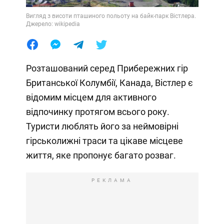
Вигляд з висоти пташиного польоту на байк-парк Вістлера.
Джерело: wikipedia
Розташований серед Прибережних гір
Британської Колумбії, Канада, Вістлер є
відомим місцем для активного
відпочинку протягом всього року.
Туристи люблять його за неймовірні
гірськолижні траси та цікаве місцеве
життя, яке пропонує багато розваг.
РЕКЛАМА