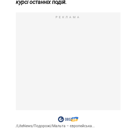
курсі останніх подій.
РЕКЛАМА
/
LiteNews
/
Подорожі
/
Мальта – європейська...