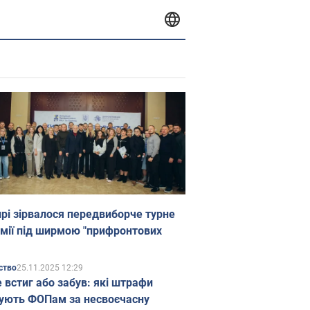
прі зірвалося передвиборче турне
мії під ширмою "прифронтових
25.11.2025 12:29
ство
е встиг або забув: які штрафи
ують ФОПам за несвоєчасну