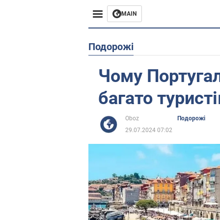
MAIN
Європа
Подорожі
США
Чому Португал
Азія
багато туристі
Африка
Oboz
Подорожі
29.07.2024 07:02
Життя
Лайфхаки