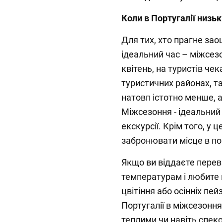
Коли в Португалії низьк
Для тих, хто прагне зао
ідеальний час – міжсезо
квітень, на туристів че
туристичних районах, та
натовп істотно менше, 
Міжсезоння - ідеальний 
екскурсії. Крім того, у 
забронювати місце в по
Якщо ви віддаєте пере
температурам і любите
цвітіння або осінніх пей
Португалії в міжсезоння
теплими чи навіть спек