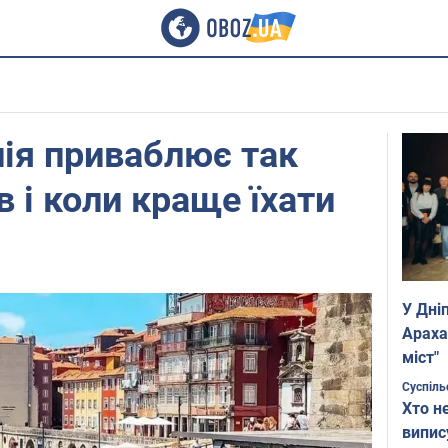
ія приваблює так
в і коли краще їхати
У Дні
Араха
міст"
Суспіль
Хто н
випис