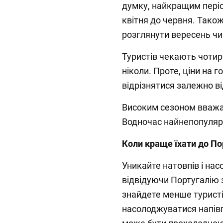
думку, найкращим періо
квітня до червня. Тако
розглянути вересень чи
Туристів чекають чотир
ніколи. Проте, ціни на г
відрізнятися залежно ві
Високим сезоном вважає
Водночас найнепопулярн
Коли краще їхати до По
Уникайте натовпів і на
відвідуючи Португалію з
знайдете менше туристі
насолоджуватися напів