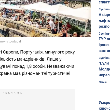
сплат
Суспіль
Авіар
нафто
розпо
страте
Суспіль
ГУР о
m/visitportugal
іранс
засто
і Європи, Португалія, минулого року
Суспіль
ількість мандрівників. Лише у
"Були
відувачі понад 1,8 особи. Незважаючи
Молдо
країна має різноманітні туристичні
через
25
News
РЕКЛАМА
Умєро
ключов