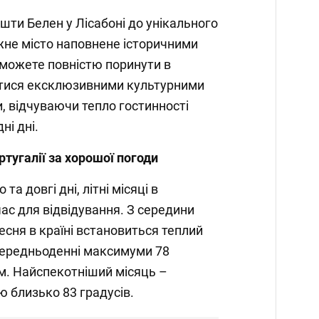
ашти Белен у Лісабоні до унікального
ожне місто наповнене історичними
зможете повністю поринути в
тися ексклюзивними культурними
 відчуваючи тепло гостинності
ні дні.
ртугалії за хорошої погоди
та довгі дні, літні місяці в
час для відвідування. З середини
есня в країні встановиться теплий
середньоденні максимуми 78
м. Найспекотніший місяць –
ю близько 83 градусів.