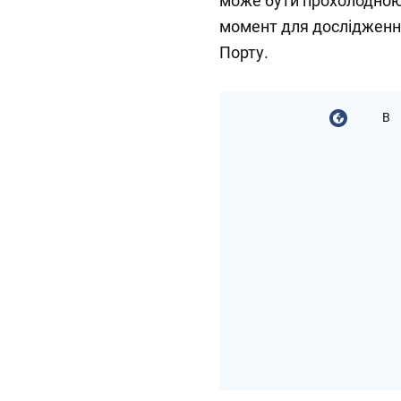
може бути прохолодною
момент для дослідження
Порту.
В