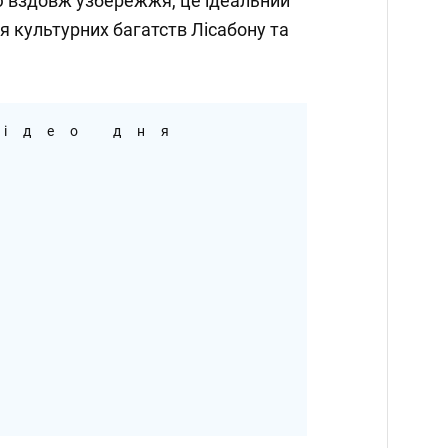
 вздовж узбережжя, це ідеальний
 культурних багатств Лісабону та
ідео дня