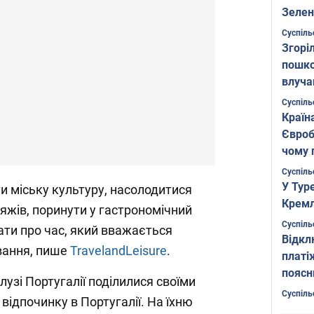
Зелен
листо
Суспіль
Згоріл
пошко
влуча
Фото
Суспіль
Країн
Євроб
чому 
Суспіль
У Тур
и міську культуру, насолодитися
Кремл
яжів, поринути у гастрономічний
Суспіль
ати про час, який вважається
Відкл
вання, пише
TravelandLeisure
.
платі
поясн
лузі Португалії поділилися своїми
Суспіль
ідпочинку в Португалії. На їхню