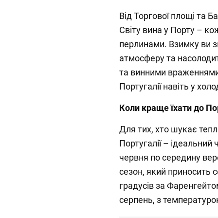
Від Торгової площі та Б
Світу вина у Порту – к
перлинами. Взимку ви 
атмосферу та насолоди
та винними враженнями,
Португалії навіть у холод
Коли краще їхати до По
Для тих, хто шукає тепло 
Португалії – ідеальний 
червня по середину вер
сезон, який приносить 
градусів за Фаренгейто
серпень, з температуро