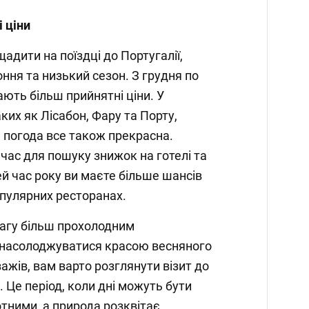
і ціни
щадити на поїздці до Португалії,
ння та низький сезон. З грудня по
кають більш прийнятні ціни. У
ких як Лісабон, Фару та Порту,
а погода все також прекрасна.
час для пошуку знижок на готелі та
цей час року ви маєте більше шансів
пулярних ресторанах.
вагу більш прохолодним
 насолоджуватися красою весняного
зажів, вам варто розглянути візит до
. Це період, коли дні можуть бути
отними, а природа розквітає