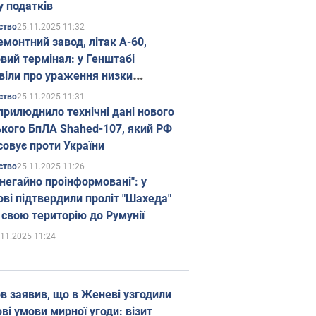
у податків
25.11.2025 11:32
ство
емонтний завод, літак А-60,
вий термінал: у Генштабі
віли про ураження низки
гічних об'єктів Росії
25.11.2025 11:31
ство
прилюднило технічні дані нового
ького БпЛА Shahed-107, який РФ
совує проти України
25.11.2025 11:26
ство
 негайно проінформовані": у
ві підтвердили проліт "Шахеда"
 свою територію до Румунії
.11.2025 11:24
в заявив, що в Женеві узгодили
і умови мирної угоди: візит