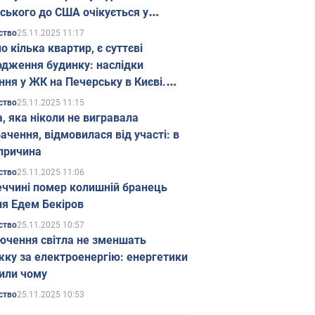
ського до США очікується у
паді
25.11.2025 11:17
ство
о кілька квартир, є суттєві
дження будинку: наслідки
ння у ЖК на Печерську в Києві.
25.11.2025 11:15
ство
а, яка ніколи не вигравала
ачення, відмовилася від участі: в
причина
25.11.2025 11:06
ство
еччині помер колишній бранець
я Едем Бекіров
25.11.2025 10:57
ство
ючення світла не зменшать
жку за електроенергію: енергетики
или чому
25.11.2025 10:53
ство