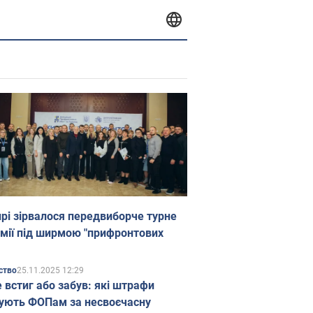
прі зірвалося передвиборче турне
мії під ширмою "прифронтових
25.11.2025 12:29
ство
е встиг або забув: які штрафи
ують ФОПам за несвоєчасну