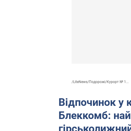
/
LiteNews
/
Подорожі
/
Курорт № 1...
Відпочинок у 
Блеккомб: на
гірськолижний