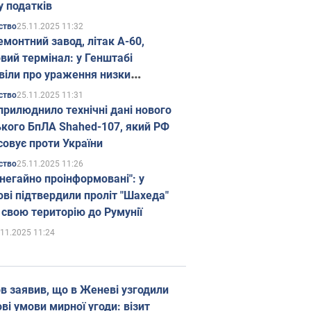
у податків
25.11.2025 11:32
ство
емонтний завод, літак А-60,
вий термінал: у Генштабі
віли про ураження низки
гічних об'єктів Росії
25.11.2025 11:31
ство
прилюднило технічні дані нового
ького БпЛА Shahed-107, який РФ
совує проти України
25.11.2025 11:26
ство
 негайно проінформовані": у
ві підтвердили проліт "Шахеда"
 свою територію до Румунії
.11.2025 11:24
в заявив, що в Женеві узгодили
і умови мирної угоди: візит