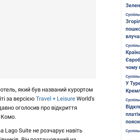
Зелен
листо
Суспіль
Згоріл
пошко
влуча
Фото
Суспіль
Країн
Євроб
чому 
Суспіль
У Тур
, готель, який був названий курортом
Кремл
іті за версією
Travel + Leisure
World's
Суспіль
Відкл
давно оголосив про відкриття
платі
 Комо.
поясн
 Lago Suite не розчарує навіть
Суспіль
вників. Він розташований на