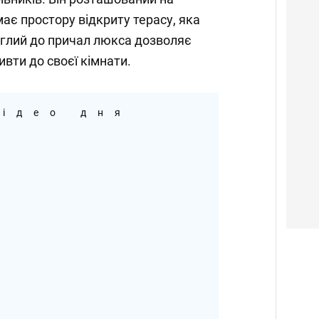
 має простору відкриту терасу, яка
еглий до причал люкса дозволяє
вти до своєї кімнати.
ідео дня