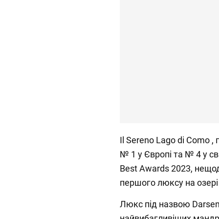
Il Sereno Lago di Como 
№ 1 у Європі та № 4 у св
Best Awards 2023, нещо
першого люксу на озері
Люкс під назвою Darsena
найвибагливіших мандрі