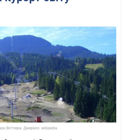
рк Вістлера. Джерело: wikipedia