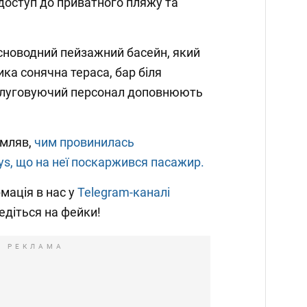
 доступ до приватного пляжу та
існоводний пейзажний басейн, який
ка сонячна тераса, бар біля
слуговуючий персонал доповнюють
омляв,
чим провинилась
ys, що на неї поскаржився пасажир.
мація в нас у
Telegram-каналі
ведіться на фейки!
РЕКЛАМА