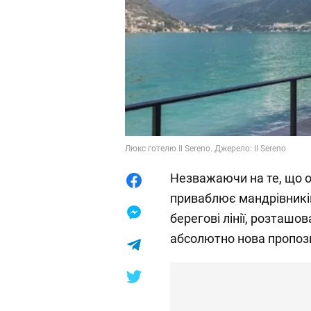
Люкс готелю Il Sereno. Джерело: Il Sereno
Незважаючи на те, що оз
приваблює мандрівників
берегові лінії, розташов
абсолютно нова пропози