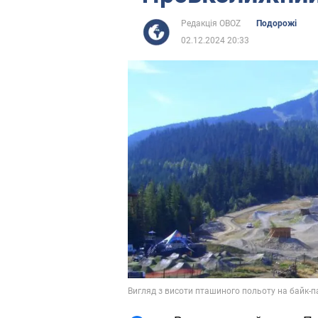
Редакція OBOZ
Подорожі
02.12.2024 20:33
Вигляд з висоти пташиного польоту на байк-па