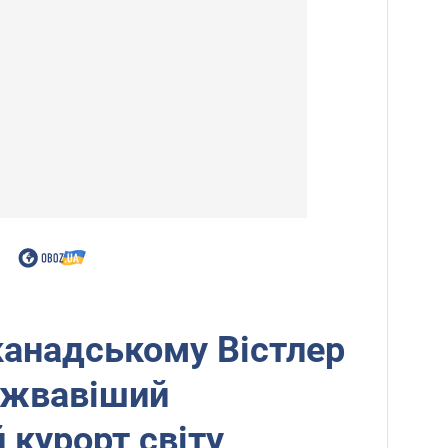
канадському Вістлер
йжвавіший
 курорт світу