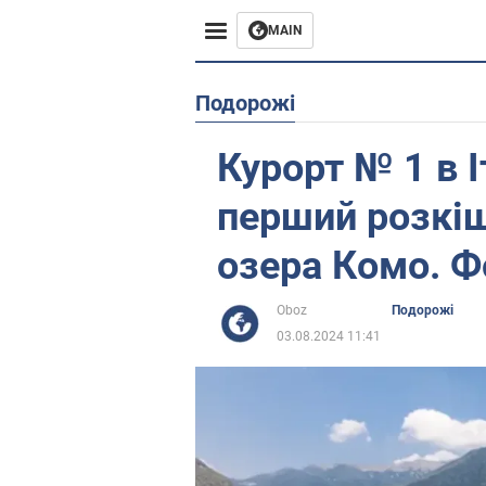
MAIN
Європа
Подорожі
США
Курорт № 1 в І
Азія
перший розкіш
Африка
озера Комо. Ф
Життя
Oboz
Подорожі
03.08.2024 11:41
Лайфхаки