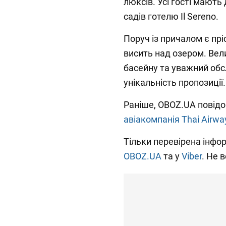
люксів. Усі гості мають
садів готелю Il Sereno.
Поруч із причалом є пр
висить над озером. Вели
басейну та уважний об
унікальність пропозиції.
Раніше, OBOZ.UA повід
авіакомпанія Thai Airwa
Тільки перевірена інфор
OBOZ.UA
та у
Viber
. Не 