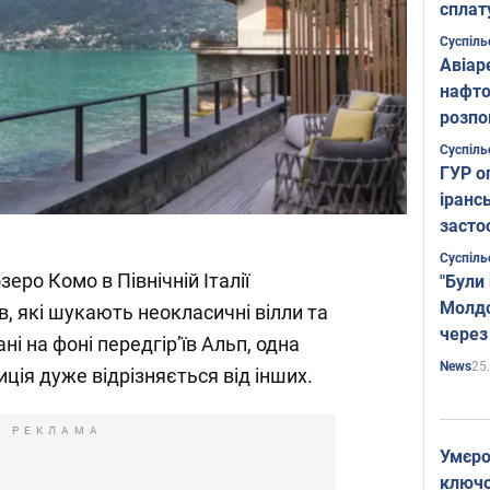
сплат
Суспіль
Авіар
нафто
розпо
страте
Суспіль
ГУР о
іранс
засто
Суспіль
еро Комо в Північній Італії
"Були
Молдо
, які шукають неокласичні вілли та
через
ані на фоні передгір’їв Альп, одна
25
News
ція дуже відрізняється від інших.
РЕКЛАМА
Умєро
ключов