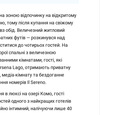
на зоною відпочинку на відкритому
ою, тому після купання на свіжому
овз обід. Величезний житловий
ратних футів — розкинувся над
ститися до чотирьох гостей. На
орої спальні з величезною
анними кімнатами, гості, які
rsena Lago, отримають приватну
, медіа-кімнату та бездоганне
ня номерів Il Sereno.
 в люксі на озері Комо, гості
стей одного з найкращих готелів
чайно інтимний, налічуючи лише 40