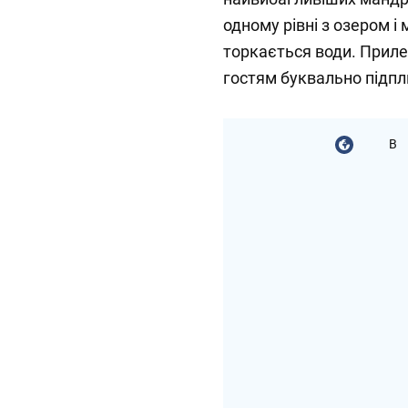
одному рівні з озером і
торкається води. Прил
гостям буквально підпли
В