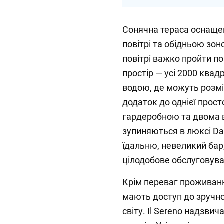
Сонячна тераса оснаще
повітрі та обідньою зон
повітрі важко пройти п
простір — усі 2000 квад
водою, де можуть розмі
додаток до однієї прост
гардеробною та двома в
зупиняються в люксі Da
їдальню, невеликий бар
цілодобове обслуговуван
Крім переваг проживання
мають доступ до зручно
світу. Il Sereno надзви