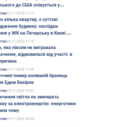
ського до США очікується у
паді
25.11.2025 11:17
ство
о кілька квартир, є суттєві
дження будинку: наслідки
ння у ЖК на Печерську в Києві.
25.11.2025 11:15
ство
а, яка ніколи не вигравала
ачення, відмовилася від участі: в
причина
25.11.2025 11:06
ство
еччині помер колишній бранець
я Едем Бекіров
25.11.2025 10:57
ство
ючення світла не зменшать
жку за електроенергію: енергетики
или чому
25.11.2025 10:53
ство