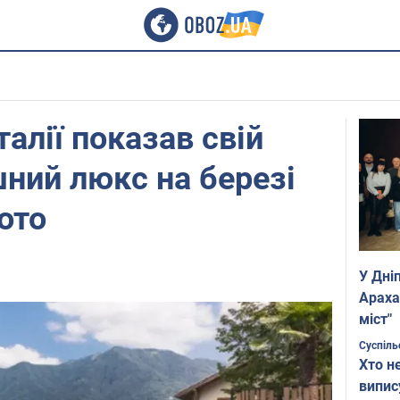
талії показав свій
ний люкс на березі
ото
У Дні
Араха
міст"
Суспіль
Хто н
випис