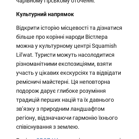
чарівному гірському оточенні.
Культурний напрямок
Відкрити історію місцевості та дізнатися
більше про корінні народи Вістлера
можна у культурному центрі Squamish
Lil'wat. Туристи можуть насолодитися
різноманітними експозиціями, взяти
участь у цікавих екскурсіях та відвідати
ремісничі майстерні. Ця неповторна
подорож дарує глибоке розуміння
традицій перших націй та їх давнього
зв’язку з природним ландшафтом
регіону, відзначаючи гармонію їхнього
співіснування з землею.