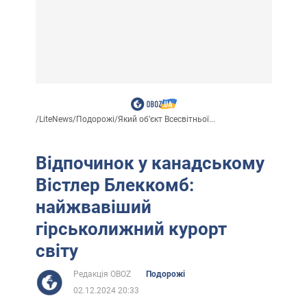
/
LiteNews
/
Подорожі
/
Який обʼєкт Всесвітньої...
Відпочинок у канадському
Вістлер Блеккомб:
найжвавіший
гірськолижний курорт
світу
Редакція OBOZ
Подорожі
02.12.2024 20:33