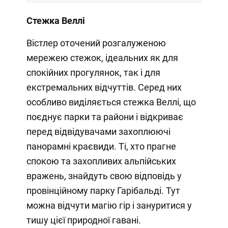
Стежка Веллі
Вістлер оточений розгалуженою
мережею стежок, ідеальних як для
спокійних прогулянок, так і для
екстремальних відчуттів. Серед них
особливо виділяється стежка Веллі, що
поєднує парки та райони і відкриває
перед відвідувачами захоплюючі
панорамні краєвиди. Ті, хто прагне
спокою та захопливих альпійських
вражень, знайдуть свою відповідь у
провінційному парку Гарібальді. Тут
можна відчути магію гір і зануритися у
тишу цієї природної гавані.