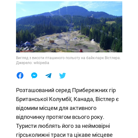
Вигляд з висоти пташиного польоту на байк-парк Вістлера.
Джерело: wikipedia
Розташований серед Прибережних гір
Британської Колумбії, Канада, Вістлер є
відомим місцем для активного
відпочинку протягом всього року.
Туристи люблять його за неймовірні
гірськолижні траси та цікаве місцеве