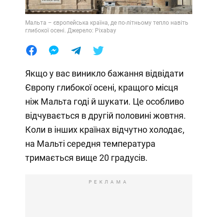
Мальта – європейська країна, де по-літньому тепло навіть
глибокої осені. Джерело: Pixabay
Якщо у вас виникло бажання відвідати
Європу глибокої осені, кращого місця
ніж Мальта годі й шукати. Це особливо
відчувається в другій половині жовтня.
Коли в інших країнах відчутно холодає,
на Мальті середня температура
тримається вище 20 градусів.
РЕКЛАМА