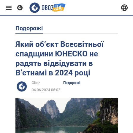
Подорожі
Європа
Який обʼєкт Всесвітньої
США
спадщини ЮНЕСКО не
радять відвідувати в
Азія
Вʼєтнамі в 2024 році
Oboz
Подорожі
Африка
04.06.2024 06:02
Життя
Лайфхаки