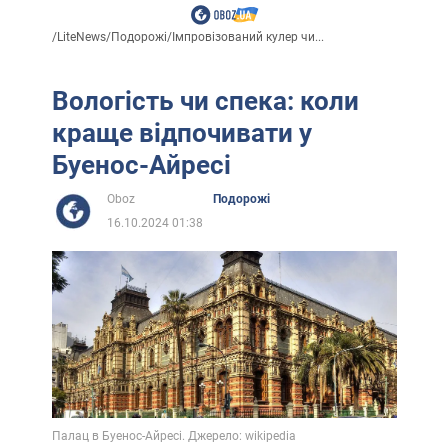
/
LiteNews
/
Подорожі
/
Імпровізований кулер чи...
Вологість чи спека: коли
краще відпочивати у
Буенос-Айресі
Oboz
Подорожі
16.10.2024 01:38
Палац в Буенос-Айресі. Джерело: wikipedia