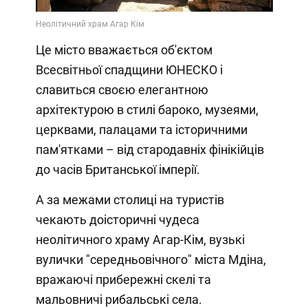
Video
Це місто вважається об'єктом
Всесвітньої спадщини ЮНЕСКО і
славиться своєю елегантною
архітектурою в стилі бароко, музеями,
церквами, палацами та історичними
пам'ятками – від стародавніх фінікійців
до часів Британської імперії.
А за межами столиці на туристів
чекають доісторичні чудеса
неолітичного храму Агар-Кім, вузькі
вулички "середньовічного" міста Мдіна,
вражаючі прибережні скелі та
мальовничі рибальські села.