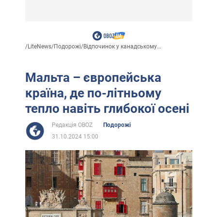
/
LiteNews
/
Подорожі
/
Відпочинок у канадському...
Мальта – європейська
країна, де по-літньому
тепло навіть глибокої осені
Редакція OBOZ
Подорожі
31.10.2024 15:00