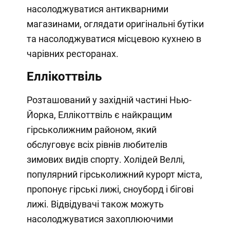
насолоджуватися антикварними
магазинами, оглядати оригінальні бутіки
та насолоджуватися місцевою кухнею в
чарівних ресторанах.
Еллікоттвіль
Розташований у західній частині Нью-
Йорка, Еллікоттвіль є найкращим
гірськолижним районом, який
обслуговує всіх рівнів любителів
зимових видів спорту. Холідей Веллі,
популярний гірськолижний курорт міста,
пропонує гірські лижі, сноуборд і бігові
лижі. Відвідувачі також можуть
насолоджуватися захоплюючими