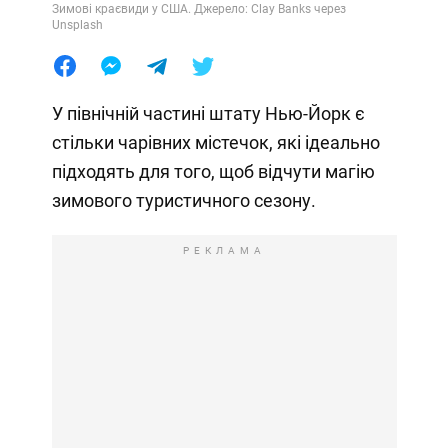
Зимові краєвиди у США. Джерело: Clay Banks через
Unsplash
У північній частині штату Нью-Йорк є
стільки чарівних містечок, які ідеально
підходять для того, щоб відчути магію
зимового туристичного сезону.
РЕКЛАМА