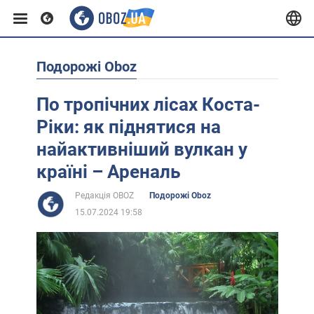
Подорожі Oboz
Європа
По тропічних лісах Коста-
США
Ріки: як піднятися на
найактивніший вулкан у
Азія
країні – Ареналь
Редакція OBOZ
Подорожі Oboz
Африка
15.07.2024 19:58
Життя
Лайфхаки