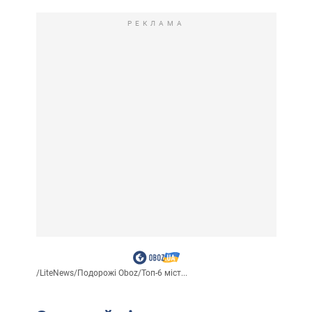
РЕКЛАМА
/
LiteNews
/
Подорожі Oboz
/
Топ-6 міст...