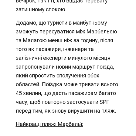
вечірок, так і ті, хто віддає перевагу
затишному спокою.
Додамо, що туристи в майбутньому
зможуть пересуватися між Марбельєю
та Малагою менш ніж за годину, після
того як пасажири, інженери та
залізничні експерти минулого місяця
запропонували новий маршрут поїзда,
який спростить сполучення обох
областей. Поїздка може тривати всього
45 хвилин, що дасть пасажирам багато
часу, щоб повторно застосувати SPF
перед тим, як знову вирушити на пляж.
Найкращі пляжі Марбельї: