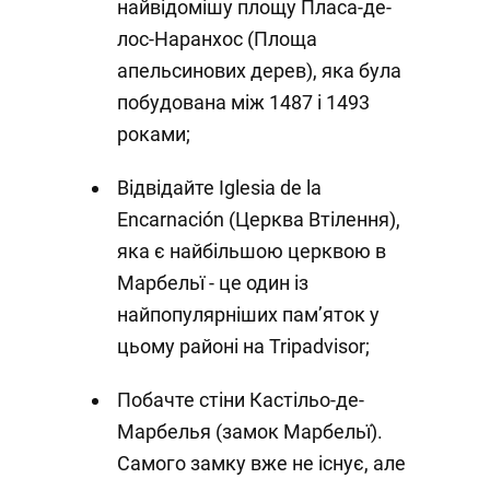
найвідомішу площу Пласа-де-
лос-Наранхос (Площа
апельсинових дерев), яка була
побудована між 1487 і 1493
роками;
Відвідайте Iglesia de la
Encarnación (Церква Втілення),
яка є найбільшою церквою в
Марбельї - це один із
найпопулярніших пам’яток у
цьому районі на Tripadvisor;
Побачте стіни Кастільо-де-
Марбелья (замок Марбельї).
Самого замку вже не існує, але