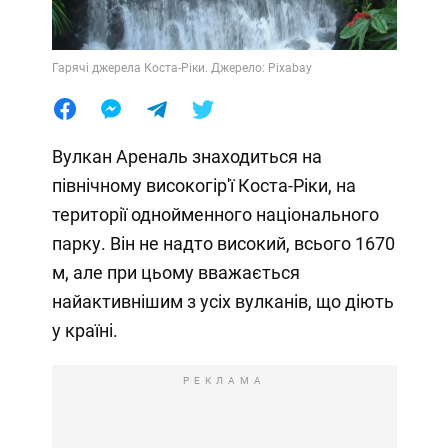
Гарячі джерела Коста-Ріки. Джерело: Pixabay
Вулкан Ареналь знаходиться на
північному високогір'ї Коста-Ріки, на
території однойменного національного
парку. Він не надто високий, всього 1670
м, але при цьому вважається
найактивнішим з усіх вулканів, що діють
у країні.
РЕКЛАМА