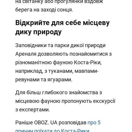
на світанку або прогулянки вздовж
берега на заході сонця.
Відкрийте для себе місцеву
дику природу
Заповідники та парки дикої природи
Ареналя дозволяють познайомитися з
різноманітною фауною Коста-Ріки,
наприклад, з туканами, мавпами-
ревунами та ягуарами.
Для більш глибокого знайомства з
місцевою фауною пропонують екскурсії
з експертами.
Раніше OBOZ. UA розповідав
про 5
причин поїхати до Коста-Рики
.