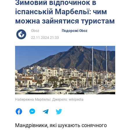
Зимовий відпочинок в
іспанській Марбельї: чим
можна зайнятися туристам
Oboz
Подорожі Oboz
22.11.2024 21:33
Набережна Марбельї. Джерело: wikipedia
Мандрівники, які шукають сонячного