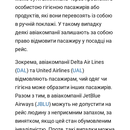
особистою гігієною пасажирів або
продуктів, які вони перевозять із собою
в ручній поклажі. У такому випадку
деякі авіакомпанії залишають за собою
право відмовити пасажиру у посадці на
рейс.
Зокрема, авіакомпанії Delta Air Lines
(
DAL
) та United Airlines (
UAL
)
відмовляють пасажирам, чий одяг чи
гігієна може образити інших пасажирів.
Разом з тим, в авіакомпанії JetBlue
Airways (
JBLU
) можуть не допустити на
рейс людину з неприємним запахом, за
винятком, якщо цей стан обумовленим
інвалідністю. Проте, такі випадки можна