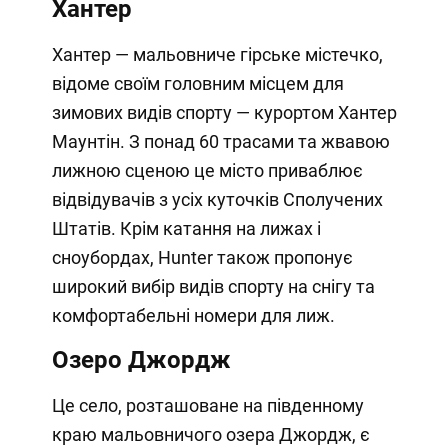
Хантер
Хантер — мальовниче гірське містечко,
відоме своїм головним місцем для
зимових видів спорту — курортом Хантер
Маунтін. З понад 60 трасами та жвавою
лижною сценою це місто приваблює
відвідувачів з усіх куточків Сполучених
Штатів. Крім катання на лижах і
сноубордах, Hunter також пропонує
широкий вибір видів спорту на снігу та
комфортабельні номери для лиж.
Озеро Джордж
Це село, розташоване на південному
краю мальовничого озера Джордж, є