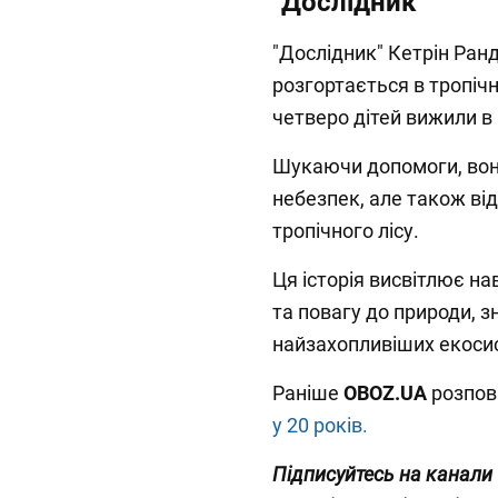
"Дослідник"
"Дослідник" Кетрін Ран
розгортається в тропічн
четверо дітей вижили в 
Шукаючи допомоги, вон
небезпек, але також в
тропічного лісу.
Ця історія висвітлює н
та повагу до природи, з
найзахопливіших екоси
Раніше
OBOZ.UA
розпов
у 20 років.
Підписуйтесь на канали