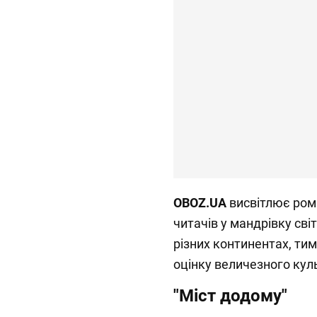
OBOZ.UA
висвітлює ром
читачів у мандрівку св
різних континентах, ти
оцінку величезного кул
"Міст додому"