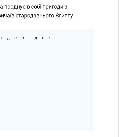
 поєднує в собі пригоди з
вичаїв стародавнього Єгипту.
ідео дня