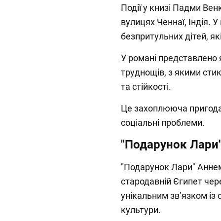
Події у книзі Падми Ве
вулицях Ченнаї, Індія. 
безпритульних дітей, я
У романі представлено я
труднощів, з якими стик
та стійкості.
Це захоплююча пригода,
соціальні проблеми.
"Подарунок Лари
"Подарунок Лари" Аннем
стародавній Єгипет чер
унікальним зв’язком із 
культури.