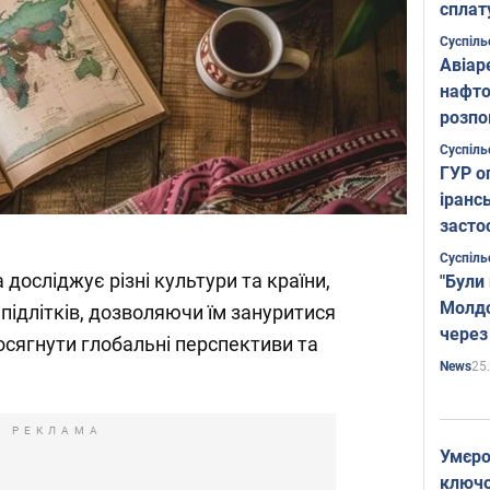
сплат
Суспіль
Авіар
нафто
розпо
страте
Суспіль
ГУР о
іранс
засто
Суспіль
 досліджує різні культури та країни,
"Були
Молдо
я підлітків, дозволяючи їм зануритися
через
, осягнути глобальні перспективи та
25
News
РЕКЛАМА
Умєро
ключов