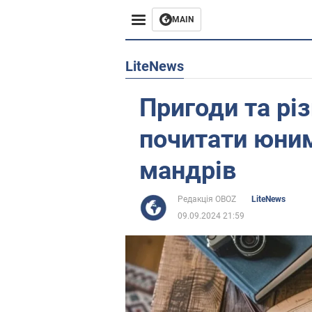
MAIN
Європа
LiteNews
США
Пригоди та різ
Азія
почитати юни
Африка
мандрів
Життя
Редакція OBOZ
LiteNews
09.09.2024 21:59
Лайфхаки