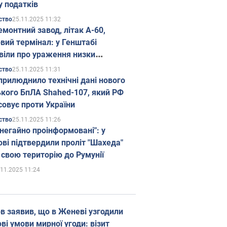
у податків
25.11.2025 11:32
ство
емонтний завод, літак А-60,
вий термінал: у Генштабі
віли про ураження низки
гічних об'єктів Росії
25.11.2025 11:31
ство
прилюднило технічні дані нового
ького БпЛА Shahed-107, який РФ
совує проти України
25.11.2025 11:26
ство
 негайно проінформовані": у
ві підтвердили проліт "Шахеда"
 свою територію до Румунії
.11.2025 11:24
в заявив, що в Женеві узгодили
і умови мирної угоди: візит