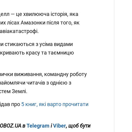
делл — це хвилююча історія, яка
их лісах Амазонки після того, як
авіакатастрофі.
и стикаються з усіма видами
ідкривають красу та таємницю
авички виживання, командну роботу
найомлячи читачів з однією з
стем Землі.
ідав про
5 книг, які варто прочитати
 OBOZ.UA в
Telegram
і
Viber
, щоб бути