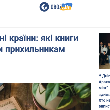
ні країни: які книги
м прихильникам
У Дні
Араха
міст"
Суспіль
Хто н
випис