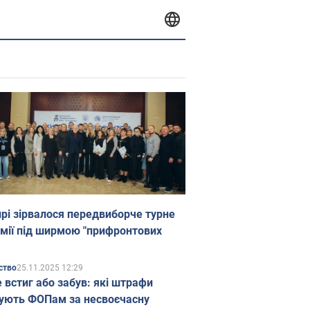
прі зірвалося передвиборче турне
мії під ширмою "прифронтових
25.11.2025 12:29
ство
е встиг або забув: які штрафи
ують ФОПам за несвоєчасну