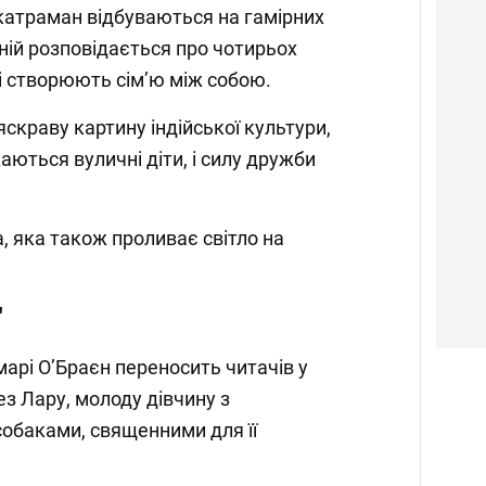
нкатраман відбуваються на гамірних
У ній розповідається про чотирьох
кі створюють сім’ю між собою.
скраву картину індійської культури,
аються вуличні діти, і силу дружби
 яка також проливає світло на
"
арі О’Браєн переносить читачів у
ез Лару, молоду дівчину з
собаками, священними для її