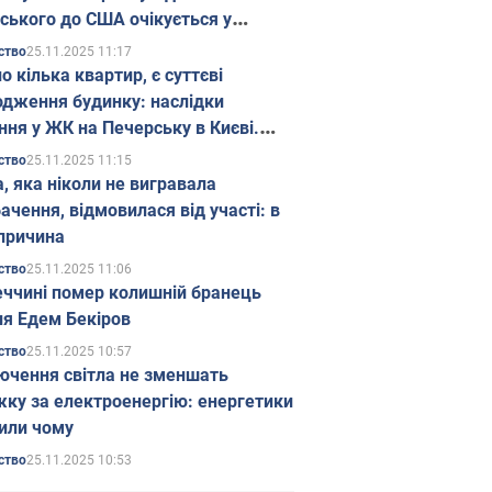
ського до США очікується у
паді
25.11.2025 11:17
ство
о кілька квартир, є суттєві
дження будинку: наслідки
ння у ЖК на Печерську в Києві.
25.11.2025 11:15
ство
а, яка ніколи не вигравала
ачення, відмовилася від участі: в
причина
25.11.2025 11:06
ство
еччині помер колишній бранець
я Едем Бекіров
25.11.2025 10:57
ство
ючення світла не зменшать
жку за електроенергію: енергетики
или чому
25.11.2025 10:53
ство