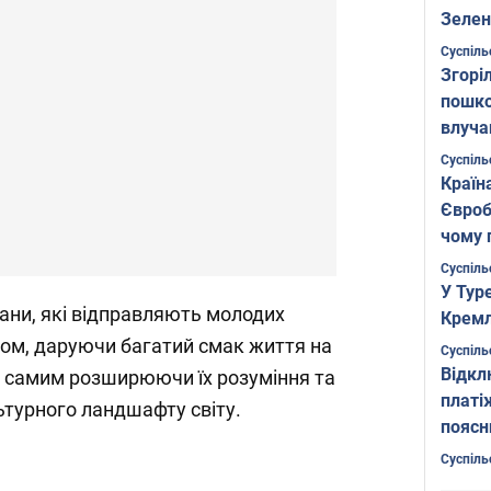
Зелен
листо
Суспіль
Згоріл
пошко
влуча
Фото
Суспіль
Країн
Євроб
чому 
Суспіль
У Тур
ани, які відправляють молодих
Кремл
ітом, даруючи багатий смак життя на
Суспіль
Відкл
м самим розширюючи їх розуміння та
платі
ьтурного ландшафту світу.
поясн
Суспіль