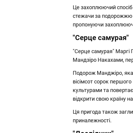
Це захоплюючий спосіб д
стежачи за подорожжю 
пропонуючи захоплююче
"Серце самурая"
"Серце самурая" Маргі П
Мандзіро Накахами, пе
Подорож Манджіро, яка 
вісімсот сорок першого
культурами та повертає 
відкрити свою країну на
Ця пригода також загли
приналежності.