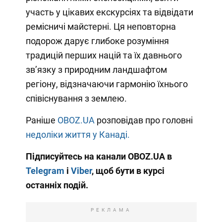
участь у цікавих екскурсіях та відвідати
ремісничі майстерні. Ця неповторна
подорож дарує глибоке розуміння
традицій перших націй та їх давнього
зв’язку з природним ландшафтом
регіону, відзначаючи гармонію їхнього
співіснування з землею.
Раніше
OBOZ.UA
розповідав про головні
недоліки життя у Канаді.
Підписуйтесь на канали OBOZ.UA в
Telegram
і
Viber
, щоб бути в курсі
останніх подій.
РЕКЛАМА