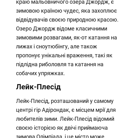
краю мальовничого озера Джордж, є
зимовою країною чудес, яка захоплює
відвідувачів своєю природною красою.
Озеро Джордж відоме класичними
зимовими розвагами, як-от катання на
лижах і сноутюбінгу, але також
пропонує унікальні враження, такі як
підлідна риболовля та катання на
собачих упряжках.
Лейк-Плесід
Лейк-Плесід, розташований у самому
центрі гір Адірондак, є місцем мрії для
любителів зими. Лейк-Плесід відомий
своєю історією як двічі приймаюча
зимова Олімпіада, і це місто може