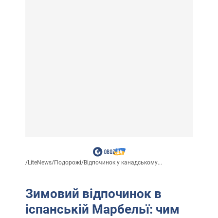
/
LiteNews
/
Подорожі
/
Відпочинок у канадському...
Зимовий відпочинок в
іспанській Марбельї: чим