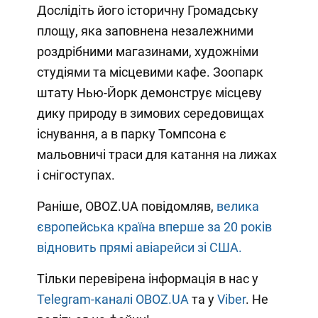
Дослідіть його історичну Громадську
площу, яка заповнена незалежними
роздрібними магазинами, художніми
студіями та місцевими кафе. Зоопарк
штату Нью-Йорк демонструє місцеву
дику природу в зимових середовищах
існування, а в парку Томпсона є
мальовничі траси для катання на лижах
і снігоступах.
Раніше, OBOZ.UA повідомляв,
велика
європейська країна вперше за 20 років
відновить прямі авіарейси зі США.
Тільки перевірена інформація в нас у
Telegram-каналі OBOZ.UA
та у
Viber
. Не