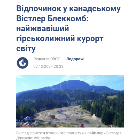
Відпочинок у канадському
Вістлер Блеккомб:
найжвавіший
гірськолижний курорт
світу
Редакція OBOZ
Подорожі
02.12.2024 20:33
Вигляд з висоти пташиного польоту на байк-парк Вістлера.
Джерело: wikipedia