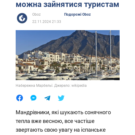
можна зайнятися туристам
Oboz
Подорожі Oboz
22.11.2024 21:33
Набережна Марбельї. Джерело: wikipedia
Мандрівники, які шукають сонячного
тепла вже весною, все частіше
звертають свою увагу на іспанське