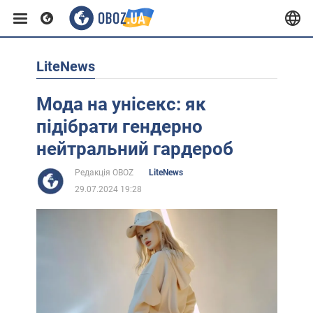
LiteNews
Європа
Мода на унісекс: як
США
підібрати гендерно
нейтральний гардероб
Азія
Редакція OBOZ
LiteNews
29.07.2024 19:28
Африка
Життя
Лайфхаки