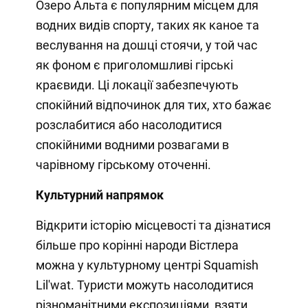
Озеро Альта є популярним місцем для
водних видів спорту, таких як каное та
веслування на дошці стоячи, у той час
як фоном є приголомшливі гірські
краєвиди. Ці локації забезпечують
спокійний відпочинок для тих, хто бажає
розслабитися або насолодитися
спокійними водними розвагами в
чарівному гірському оточенні.
Культурний напрямок
Відкрити історію місцевості та дізнатися
більше про корінні народи Вістлера
можна у культурному центрі Squamish
Lil'wat. Туристи можуть насолодитися
різноманітними експозиціями, взяти