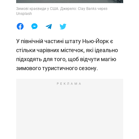
Зимові краєвиди у США. Джерело: Clay Banks через
Unsplash
У північній частині штату Нью-Йорк є
стільки чарівних містечок, які ідеально
підходять для того, щоб відчути магію
зимового туристичного сезону.
РЕКЛАМА