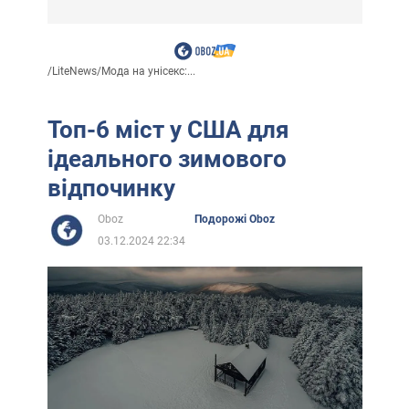
/
LiteNews
/
Мода на унісекс:...
Топ-6 міст у США для
ідеального зимового
відпочинку
Oboz
Подорожі Oboz
03.12.2024 22:34