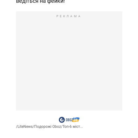
ведіться на фейки!
РЕКЛАМА
/
LiteNews
/
Подорожі Oboz
/
Топ-6 міст...