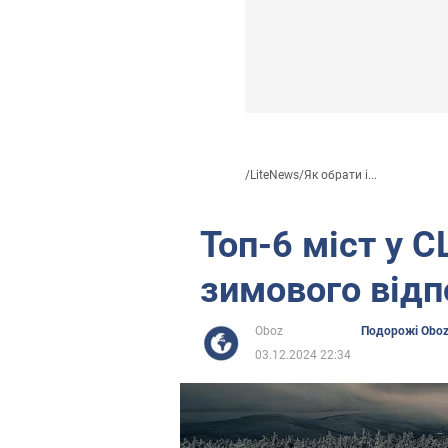
/
LiteNews
/
Як обрати і...
Топ-6 міст у 
зимового відп
Oboz
Подорожі Obo
03.12.2024 22:34