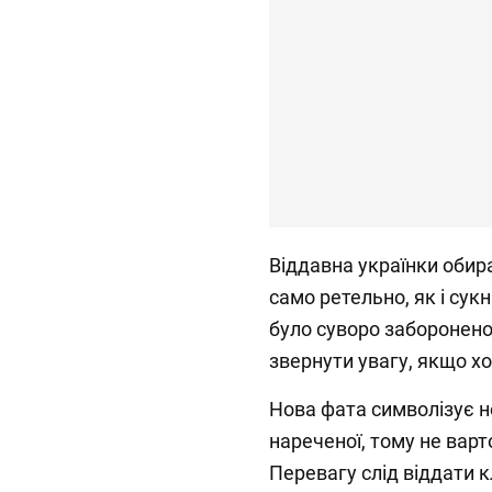
Віддавна українки обира
само ретельно, як і сук
було суворо заборонено
звернути увагу, якщо х
Нова фата символізує н
нареченої, тому не варто
Перевагу слід віддати 