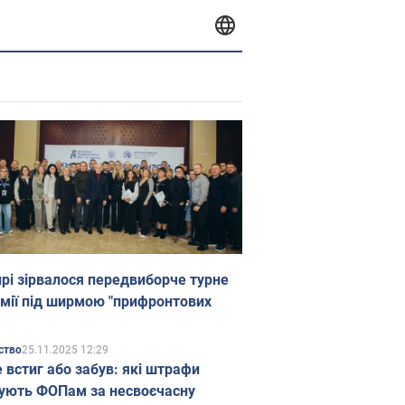
прі зірвалося передвиборче турне
мії під ширмою "прифронтових
25.11.2025 12:29
ство
е встиг або забув: які штрафи
ують ФОПам за несвоєчасну