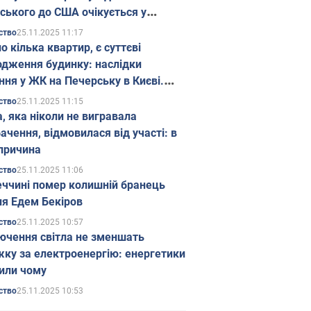
ського до США очікується у
паді
25.11.2025 11:17
ство
о кілька квартир, є суттєві
дження будинку: наслідки
ння у ЖК на Печерську в Києві.
25.11.2025 11:15
ство
а, яка ніколи не вигравала
ачення, відмовилася від участі: в
причина
25.11.2025 11:06
ство
еччині помер колишній бранець
я Едем Бекіров
25.11.2025 10:57
ство
ючення світла не зменшать
жку за електроенергію: енергетики
или чому
25.11.2025 10:53
ство