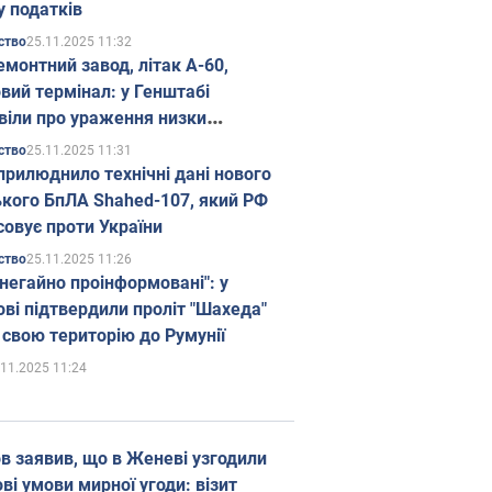
у податків
25.11.2025 11:32
ство
емонтний завод, літак А-60,
вий термінал: у Генштабі
віли про ураження низки
гічних об'єктів Росії
25.11.2025 11:31
ство
прилюднило технічні дані нового
ького БпЛА Shahed-107, який РФ
совує проти України
25.11.2025 11:26
ство
 негайно проінформовані": у
ві підтвердили проліт "Шахеда"
 свою територію до Румунії
.11.2025 11:24
в заявив, що в Женеві узгодили
і умови мирної угоди: візит