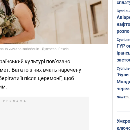
сплат
Суспіль
Авіар
нафто
розпо
страте
Суспіль
ГУР о
зано чимало забобонів . Джерело: Pexels
іранс
засто
раїнський культурі повʼязано
Суспіль
мет. Багато з них вчать наречену
"Були
ерігати її після церемонії, щоб
Молдо
им.
через
25
News
РЕКЛАМА
Умєро
ключов