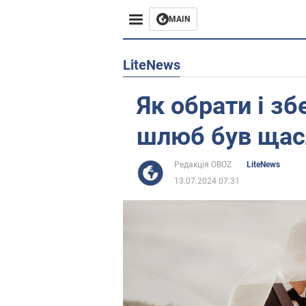
MAIN
Європа
LiteNews
США
Як обрати і зб
Азія
шлюб був ща
Африка
Редакція OBOZ
LiteNews
13.07.2024 07:31
Життя
Лайфхаки