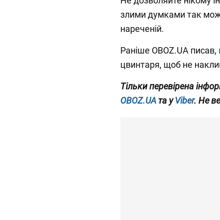
Не дозволяйте нікому і
злими думками так мож
нареченій.
Раніше OBOZ.UA писав,
цвинтаря, щоб не накли
Тільки перевірена інфор
OBOZ.UA
та у
Viber
. Не в