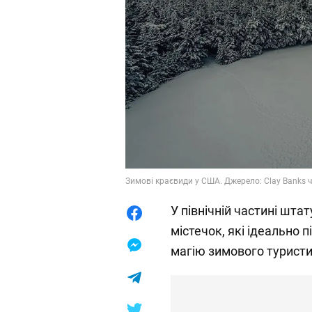
Зимові краєвиди у США. Джерело: Clay Banks 
У північній частині шта
містечок, які ідеально 
магію зимового туристи