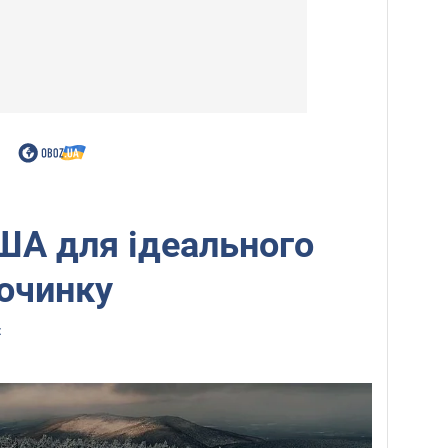
США для ідеального
очинку
z