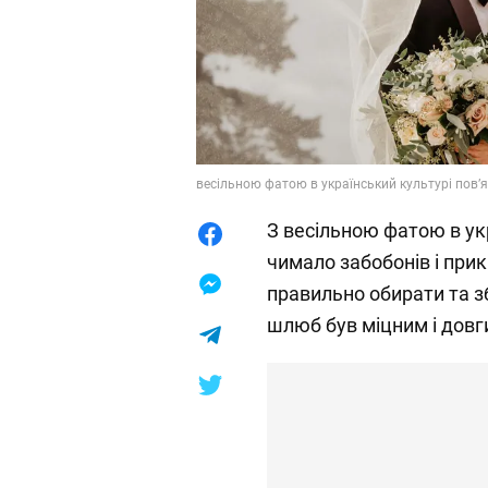
весільною фатою в український культурі повʼя
З весільною фатою в ук
чимало забобонів і прик
правильно обирати та зб
шлюб був міцним і довг