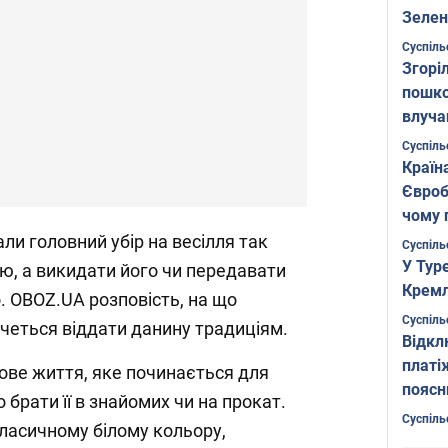
Зелен
листо
Суспіль
Згоріл
пошко
влуча
Фото
Суспіль
Країн
Євроб
чому 
ли головний убір на весілля так
Суспіль
У Тур
ню, а викидати його чи передавати
Кремл
. OBOZ.UA розповість, на що
Суспіль
очеться віддати данину традиціям.
Відкл
платі
ове життя, яке починається для
поясн
 брати її в знайомих чи на прокат.
Суспіль
класичному білому кольору,