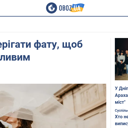
ерігати фату, щоб
сливим
У Дні
Араха
міст"
Суспіль
Хто н
випис