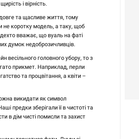
ирість і вірність.
довге та щасливе життя, тому
 не коротку модель, а таку, щоб
, дехто вважає, що вуаль на фаті
злих думок недоброзичливців.
н весільного головного убору, то з
гато прикмет. Наприклад, перли
гатство та процвітання, а квіти –
можна викидати як символ
аші предки зберігали її в чистоті та
ти в дім чисті помисли та захист