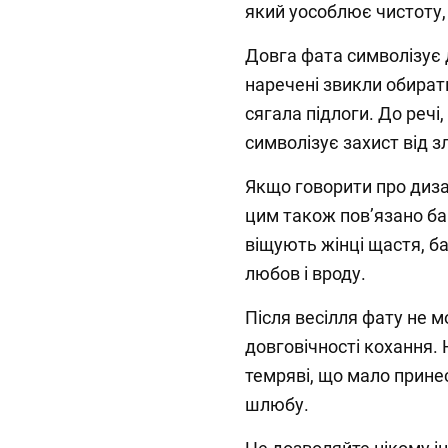
який уособлює чистоту, щ
Довга фата символізує 
наречені звикли обирати
сягала підлоги. До речі
символізує захист від 
Якщо говорити про дизай
цим також повʼязано ба
віщують жінці щастя, ба
любов і вроду.
Після весілля фату не 
довговічності кохання. Н
темряві, що мало принес
шлюбу.