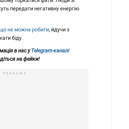
ншому торкатися фати. Люди зі
уть передати негативну енергію
що не можна робити
, йдучи з
кати біду.
мація в нас у
Telegram-каналі
едіться на фейки!
РЕКЛАМА