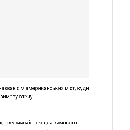
азвав сім американських міст, куди
зимову втечу.
є ідеальним місцем для зимового