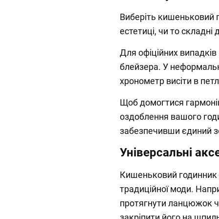
Виберіть кишеньковий г
естетиці, чи то складні д
Для офіційних випадків
блейзера. У неформаль
хронометр висіти в петл
Щоб домогтися гармоній
оздоблення вашого год
забезпечивши єдиний з
Універсальні акс
Кишеньковий годинник 
традиційної моди. Напр
протягнути ланцюжок ч
закріпити його на шпил