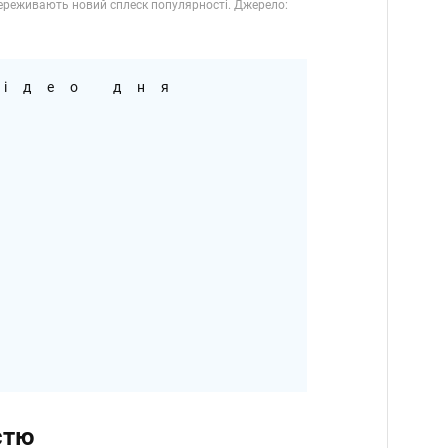
ідео дня
стю