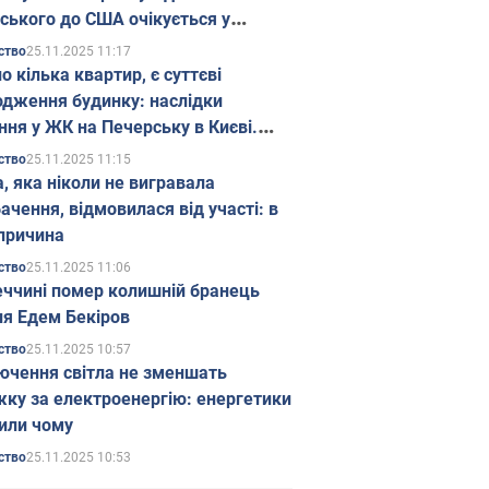
ського до США очікується у
паді
25.11.2025 11:17
ство
о кілька квартир, є суттєві
дження будинку: наслідки
ння у ЖК на Печерську в Києві.
25.11.2025 11:15
ство
а, яка ніколи не вигравала
ачення, відмовилася від участі: в
причина
25.11.2025 11:06
ство
еччині помер колишній бранець
я Едем Бекіров
25.11.2025 10:57
ство
ючення світла не зменшать
жку за електроенергію: енергетики
или чому
25.11.2025 10:53
ство