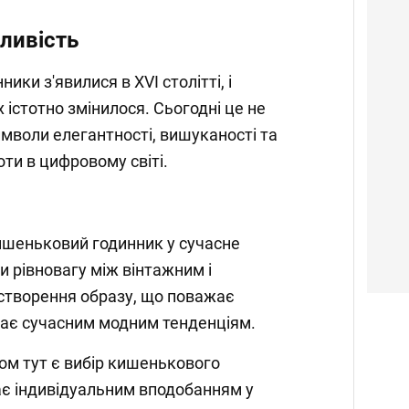
ливість
ики з'явилися в XVI столітті, і
х істотно змінилося. Сьогодні це не
имволи елегантності, вишуканості та
оти в цифровому світі.
ишеньковий годинник у сучасне
и рівновагу між вінтажним і
створення образу, що поважає
відає сучасним модним тенденціям.
м тут є вибір кишенькового
ає індивідуальним вподобанням у