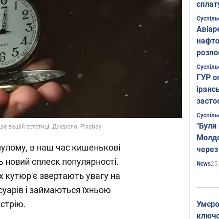
сплат
Суспіль
Авіар
нафто
розпо
страте
Суспіль
ГУР о
іранс
засто
Суспіль
"Були
ає вашій естетиці. Джерело: Pixabay
Молдо
нулому, в наш час кишенькові
через
 новий сплеск популярності.
25
News
х кутюр'є звертають увагу на
суарів і займаються їхньою
устрію.
Умєро
ключов