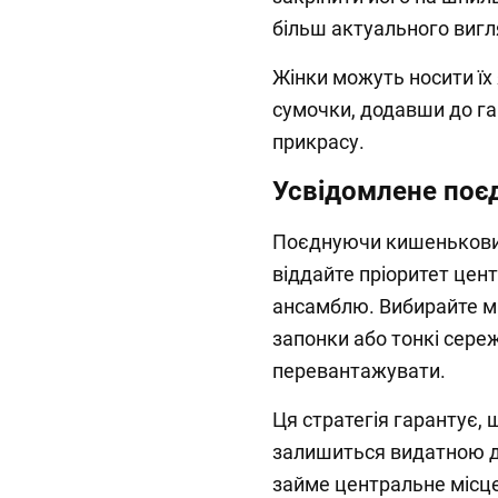
більш актуального вигл
Жінки можуть носити їх
сумочки, додавши до га
прикрасу.
Усвідомлене поє
Поєднуючи кишеньковий
віддайте пріоритет це
ансамблю. Вибирайте мі
запонки або тонкі сере
перевантажувати.
Ця стратегія гарантує,
залишиться видатною де
займе центральне місце