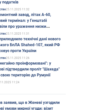
у податків
25.11.2025 11:32
ство
емонтний завод, літак А-60,
вий термінал: у Генштабі
віли про ураження низки
гічних об'єктів Росії
25.11.2025 11:31
ство
прилюднило технічні дані нового
ького БпЛА Shahed-107, який РФ
совує проти України
25.11.2025 11:26
ство
 негайно проінформовані": у
ві підтвердили проліт "Шахеда"
 свою територію до Румунії
.11.2025 11:24
в заявив, що в Женеві узгодили
і умови мирної угоди: візит