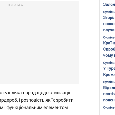
Зелен
РЕКЛАМА
листо
Суспіль
Згоріл
пошко
влуча
Фото
Суспіль
Країн
Євроб
чому 
Суспіль
У Тур
Кремл
Суспіль
Відкл
асть кілька порад щодо стилізації
платі
рдероб, і розповість як їх зробити
поясн
м і функціональним елементом
Суспіль