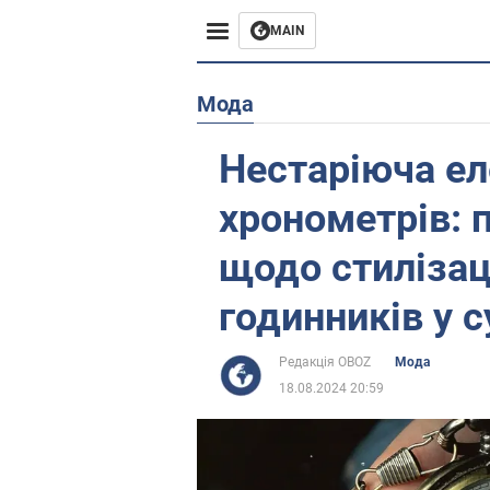
MAIN
Європа
Мода
США
Нестаріюча ел
Азія
хронометрів: 
Африка
щодо стилізац
годинників у 
Життя
Лайфхаки
Редакція OBOZ
Мода
18.08.2024 20:59