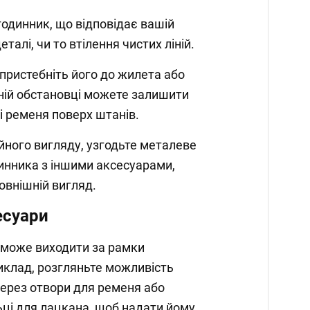
одинник, що відповідає вашій
еталі, чи то втілення чистих ліній.
 пристебніть його до жилета або
ній обстановці можете залишити
і ременя поверх штанів.
ного вигляду, узгодьте металеве
инника з іншими аксесуарами,
овнішній вигляд.
есуари
може виходити за рамки
иклад, розгляньте можливість
ерез отвори для ременя або
ьці для лацкана, щоб надати йому