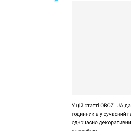
У цій статті OBOZ. UA д
годинників у сучасний га
одночасно декоративни
ансамблю.