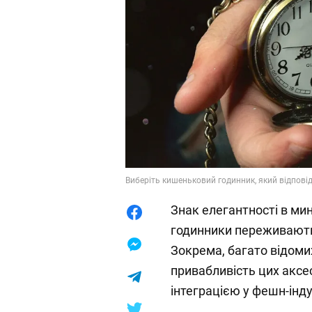
Виберіть кишеньковий годинник, який відповід
Знак елегантності в ми
годинники переживають
Зокрема, багато відоми
привабливість цих аксе
інтеграцією у фешн-інд