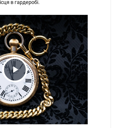
місця в гардеробі.
Play
Video