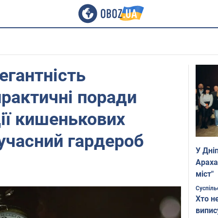
егантність
практичні поради
ії кишенькових
сучасний гардероб
У Дні
Араха
міст"
Суспіль
Хто н
випис