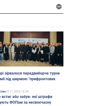
прі зірвалося передвиборче турне
мії під ширмою "прифронтових
25.11.2025 12:29
ство
е встиг або забув: які штрафи
ують ФОПам за несвоєчасну