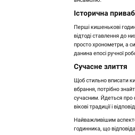
Історична приваб
Перші кишенькові годинн
відтоді ставлення до ни
просто хронометри, а с
данина епосі ручної роб
Сучасне злиття
Щоб стильно вписати к
вбрання, потрібно знайт
сучасним. Йдеться про 
вікові традиції і відпо
Найважливішим аспекто
годинника, що відповід