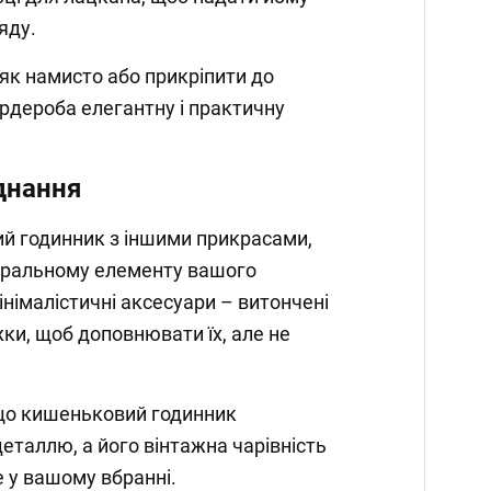
яду.
 як намисто або прикріпити до
рдероба елегантну і практичну
днання
 годинник з іншими прикрасами,
нтральному елементу вашого
німалістичні аксесуари – витончені
жки, щоб доповнювати їх, але не
 що кишеньковий годинник
таллю, а його вінтажна чарівність
 у вашому вбранні.