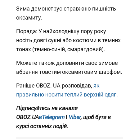
Зима демонструє справжню пишність
оксамиту.
Порада: У найхолоднішу пору року
носіть довгі сукні або костюми в темних
тонах (темно-синій, смарагдовий).
Можете також доповнити своє зимове
вбрання товстим оксамитовим шарфом.
Раніше OBOZ. UA розповідав,
як
правильно носити теплий верхній одяг.
Підписуйтесь на канали
OBOZ.UA
вTelegram
і
Viber
, щоб бути в
курсі останніх подій.