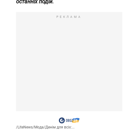
останніх подій.
РЕКЛАМА
/
LiteNews
/
Мода
/
Денім для всіх:...