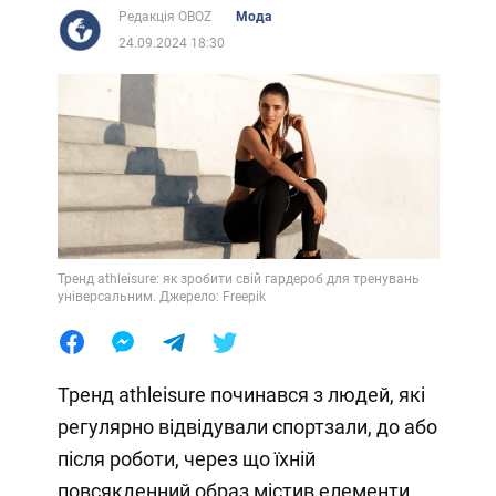
Редакція OBOZ
Мода
24.09.2024 18:30
Тренд athleisure: як зробити свій гардероб для тренувань
універсальним. Джерело: Freepik
Тренд athleisure починався з людей, які
регулярно відвідували спортзали, до або
після роботи, через що їхній
повсякденний образ містив елементи