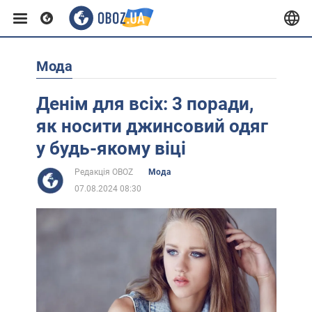
Мода
Європа
Денім для всіх: 3 поради,
США
як носити джинсовий одяг
у будь-якому віці
Азія
Редакція OBOZ
Мода
07.08.2024 08:30
Африка
Життя
Лайфхаки