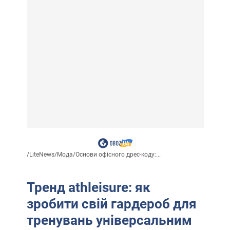
/
LiteNews
/
Мода
/
Основи офісного дрес-коду:...
Тренд athleisure: як
зробити свій гардероб для
тренувань універсальним