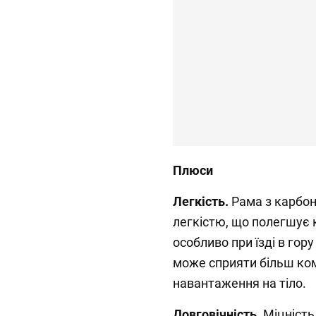
Плюси
Легкість.
Рама з карбо
легкістю, що полегшує 
особливо при їзді в гору
може сприяти більш ком
навантаження на тіло.
Довговічність.
Міцність 