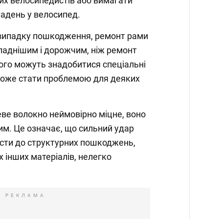
их велосипедистів або вимагати
адень у велосипед.
випадку пошкодження, ремонт рами
ладнішим і дорожчим, ніж ремонт
ього можуть знадобитися спеціальні
може стати проблемою для деяких
ве волокно неймовірно міцне, воно
м. Це означає, що сильний удар
ести до структурних пошкоджень,
их інших матеріалів, нелегко
РЕКЛАМА