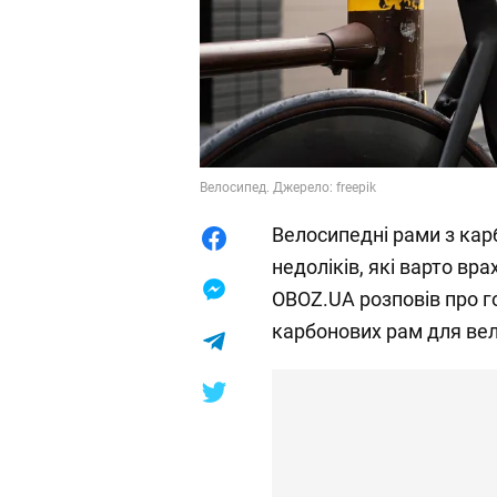
Велосипед. Джерело: freepik
Велосипедні рами з кар
недоліків, які варто вр
OBOZ.UA розповів про го
карбонових рам для вел