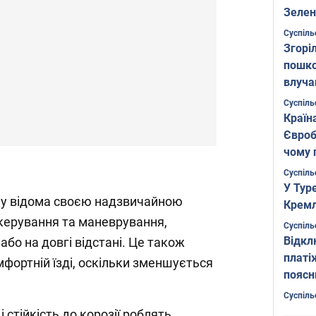
Зелен
листо
Суспіль
Згоріл
пошко
влуча
Фото
Суспіль
Країн
Євроб
чому 
Суспіль
У Тур
ну відома своєю надзвичайною
Кремл
керування та маневрування,
Суспіль
Відкл
 або на довгі відстані. Це також
платі
фортній їзді, оскільки зменшується
поясн
Суспіль
і стійкість до корозії роблять