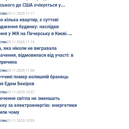
ського до США очікується у
паді
25.11.2025 11:17
ство
о кілька квартир, є суттєві
дження будинку: наслідки
ння у ЖК на Печерську в Києві.
25.11.2025 11:15
ство
а, яка ніколи не вигравала
ачення, відмовилася від участі: в
причина
25.11.2025 11:06
ство
еччині помер колишній бранець
я Едем Бекіров
25.11.2025 10:57
ство
ючення світла не зменшать
жку за електроенергію: енергетики
или чому
25.11.2025 10:53
ство