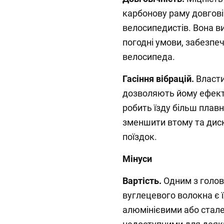
карбонову раму довгов
велосипедистів. Вона в
погодні умови, забезпе
велосипеда.
Гасіння вібрацій.
Власти
дозволяють йому ефекти
робить їзду більш плав
зменшити втому та диск
поїздок.
Мінуси
Вартість.
Одним з голов
вуглецевого волокна є ї
алюмінієвими або стал