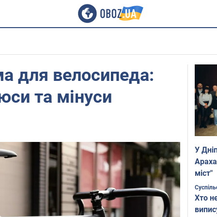
а для велосипеда:
люси та мінуси
У Дні
Араха
міст"
Суспіль
Хто н
випис