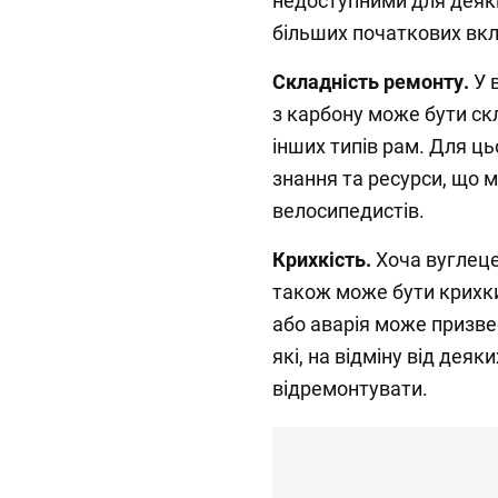
недоступними для деяк
більших початкових вкл
Складність ремонту.
У 
з карбону може бути ск
інших типів рам. Для ц
знання та ресурси, що 
велосипедистів.
Крихкість.
Хоча вуглеце
також може бути крихки
або аварія може призв
які, на відміну від деяк
відремонтувати.