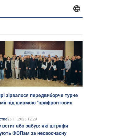
прі зірвалося передвиборче турне
мії під ширмою "прифронтових
25.11.2025 12:29
ство
е встиг або забув: які штрафи
ують ФОПам за несвоєчасну