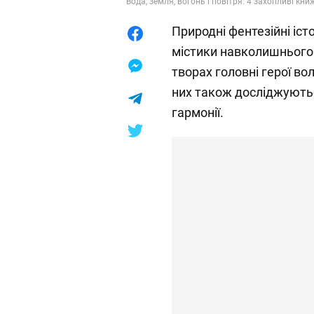
Вода, земля, вогонь і повітря: 4 захопливі кни
Природні фентезійні іст
містики навколишнього 
творах головні герої во
них також досліджуютьс
гармонії.