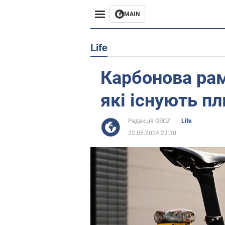
MAIN
Європа
Life
США
Карбонова рам
Азія
які існують п
Африка
Редакція OBOZ
Life
22.05.2024 23:30
Життя
Лайфхаки