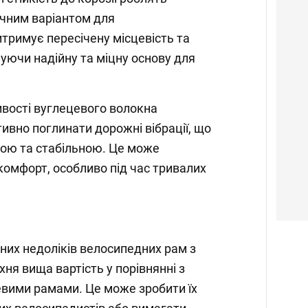
ічним варіантом для
итримує пересічену місцевість та
чуючи надійну та міцну основу для
вості вуглецевого волокна
вно поглинати дорожні вібрації, що
ною та стабільною. Це може
омфорт, особливо під час тривалих
них недоліків велосипедних рам з
хня вища вартість у порівнянні з
евими рамами. Це може зробити їх