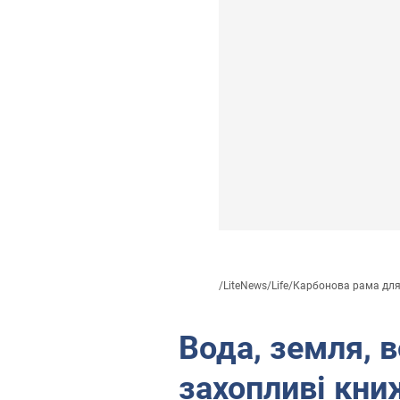
/
LiteNews
/
Life
/
Карбонова рама для.
Вода, земля, в
захопливі кни