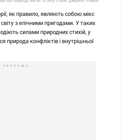
жки про природу, магію та силу стихій. Джерело: Freepik
орії, як правило, являють собою мікс
світу з епічними пригодами. У таких
лодіють силами природних стихій, у
я природа конфліктів і внутрішньої
РЕКЛАМА