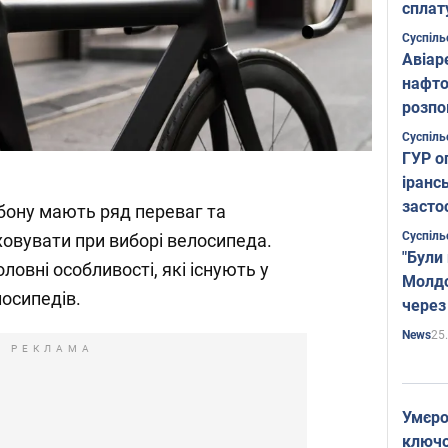
сплат
Суспіль
Авіар
нафто
розпо
страте
Суспіль
ГУР о
іранс
засто
бону мають ряд переваг та
Суспіль
аховувати при виборі велосипеда.
"Були
ловні особливості, які існують у
Молдо
осипедів.
через
25
News
РЕКЛАМА
Умєро
ключов