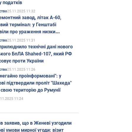
у податків
25.11.2025 11:32
ство
емонтний завод, літак А-60,
вий термінал: у Генштабі
віли про ураження низки
гічних об'єктів Росії
25.11.2025 11:31
ство
прилюднило технічні дані нового
ького БпЛА Shahed-107, який РФ
совує проти України
25.11.2025 11:26
ство
 негайно проінформовані": у
ві підтвердили проліт "Шахеда"
 свою територію до Румунії
.11.2025 11:24
в заявив, що в Женеві узгодили
і умови мирної угоди: візит