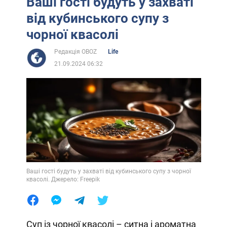
Ваші гості будуть у захваті
від кубинського супу з
чорної квасолі
Редакція OBOZ
Life
21.09.2024 06:32
Ваші гості будуть у захваті від кубинського супу з чорної
квасолі. Джерело: Freepik
Суп із чорної квасолі – ситна і ароматна