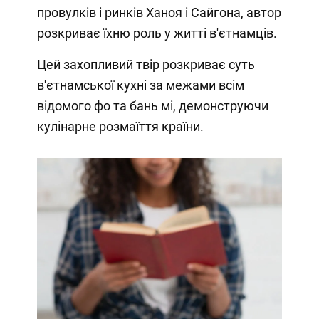
провулків і ринків Ханоя і Сайгона, автор
розкриває їхню роль у житті в'єтнамців.
Цей захопливий твір розкриває суть
в'єтнамської кухні за межами всім
відомого фо та бань мі, демонструючи
кулінарне розмаїття країни.