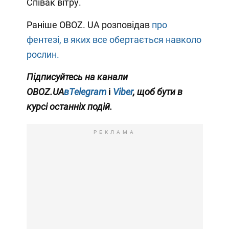
Співак вітру.
Раніше OBOZ. UA розповідав
про
фентезі, в яких все обертається навколо
рослин.
Підписуйтесь на канали
OBOZ.UA
вTelegram
і
Viber
, щоб бути в
курсі останніх подій.
РЕКЛАМА