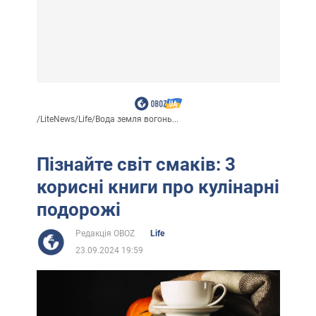
/
LiteNews
/
Life
/
Вода земля вогонь...
Пізнайте світ смаків: 3
корисні книги про кулінарні
подорожі
Редакція OBOZ
Life
23.09.2024 19:59