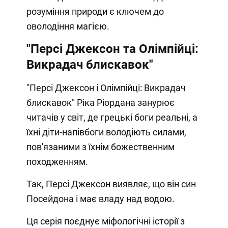
розуміння природи є ключем до
оволодіння магією.
"Персі Джексон та Олімпійці:
Викрадач блискавок"
"Персі Джексон і Олімпійці: Викрадач
блискавок" Ріка Ріордана занурює
читачів у світ, де грецькі боги реальні, а
їхні діти-напівбоги володіють силами,
пов'язаними з їхнім божественним
походженням.
Так, Персі Джексон виявляє, що він син
Посейдона і має владу над водою.
Ця серія поєднує міфологічні історії з