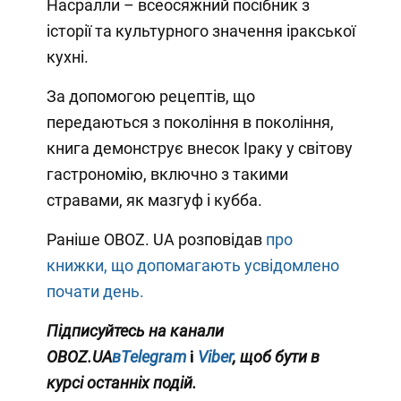
Насралли – всеосяжний посібник з
історії та культурного значення іракської
кухні.
За допомогою рецептів, що
передаються з покоління в покоління,
книга демонструє внесок Іраку у світову
гастрономію, включно з такими
стравами, як мазгуф і кубба.
Раніше OBOZ. UA розповідав
про
книжки, що допомагають усвідомлено
почати день.
Підписуйтесь на канали
OBOZ.UA
вTelegram
і
Viber
, щоб бути в
курсі останніх подій.