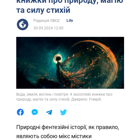
та силу стихій
Редакція OBOZ
Life
30.09.2024 12:00
Вода, земля, вогонь і повітря: 4 захопливі книжки про
природу, магію та силу стихій. Джерело: Freepik
Природні фентезійні історії, як правило,
являють собою мікс містики