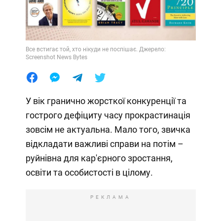
Все встигає той, хто нікуди не поспішає. Джерело:
Screenshot News Bytes
У вік гранично жорсткої конкуренції та
гострого дефіциту часу прокрастинація
зовсім не актуальна. Мало того, звичка
відкладати важливі справи на потім –
руйнівна для кар'єрного зростання,
освіти та особистості в цілому.
РЕКЛАМА