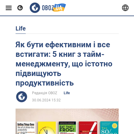
Life
Європа
Як бути ефективним і все
США
встигати: 5 книг з тайм-
менеджменту, що істотно
Азія
підвищують
продуктивність
Африка
Редакція OBOZ
Life
30.06.2024 15:32
Життя
Лайфхаки