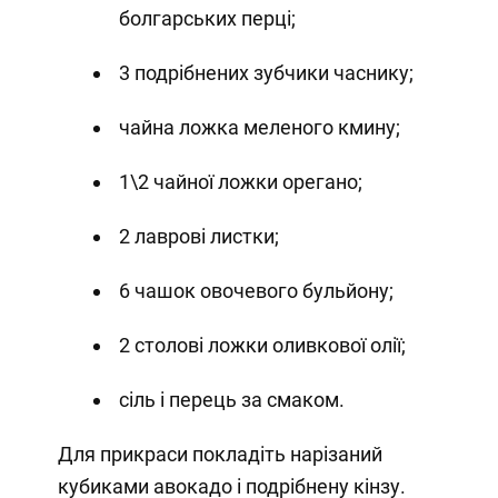
болгарських перці;
3 подрібнених зубчики часнику;
чайна ложка меленого кмину;
1\2 чайної ложки орегано;
2 лаврові листки;
6 чашок овочевого бульйону;
2 столові ложки оливкової олії;
сіль і перець за смаком.
Для прикраси покладіть нарізаний
кубиками авокадо і подрібнену кінзу.