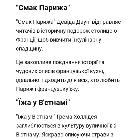
"Смак Парижа"
"Смак Парижа" Девіда Дауні відправляє
читачів в історичну подорож столицею
Франції, щоб вивчити її кулінарну
спадщину.
Це захопливе поєднання історії та
чудових описів французької кухні,
ідеально підходить для всіх, хто любить
Париж і французьку їжу.
"Їжа у В'єтнамі"
"Їжа у В'єтнамі" Грема Холлідея
заглиблюється в культуру вуличної їжі
В'єтнаму. Яскраво описуючи страви з