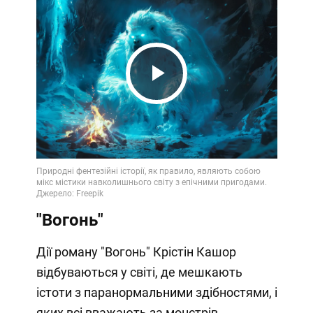
Play
Video
"Вогонь"
Дії роману "Вогонь" Крістін Кашор
відбуваються у світі, де мешкають
істоти з паранормальними здібностями, і
яких всі вважають за монстрів.