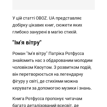
У цій статті OBOZ. UA представляє
добірку цікавих книг, сюжети яких
глибоко занурені в магію стихій.
"Ім'я вітру"
Роман "Ім'я вітру" Патріка Ротфусса
знайомить нас з обдарованим молодим
чоловіком Квоутом. З розвитком подій,
він перетворюється на легендарну
фігуру у світі, де стихіями можна
керувати за допомогою музики і знань.
Книга Ротфусса пропонує читачам
багато деталізований всесвіт, де