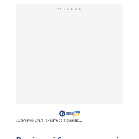
РЕКЛАМА
/
LiteNews
/
Life
/
Пізнайте світ смаків:...