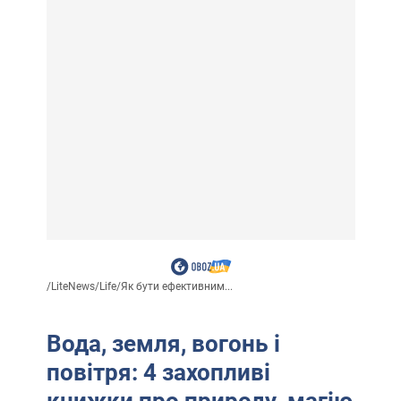
/
LiteNews
/
Life
/
Як бути ефективним...
Вода, земля, вогонь і
повітря: 4 захопливі
книжки про природу, магію