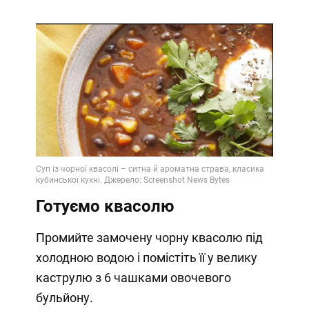
Готуємо квасолю
Промийте замочену чорну квасолю під
холодною водою і помістіть її у велику
каструлю з 6 чашками овочевого
бульйону.