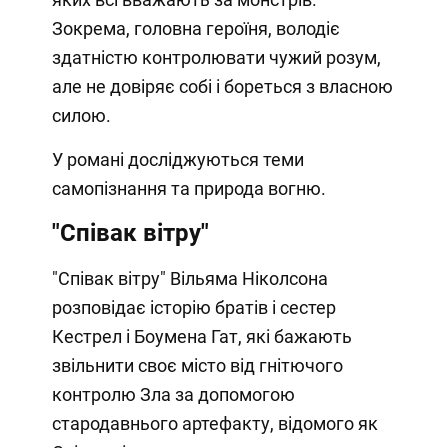
Зокрема, головна героїня, володіє
здатністю контролювати чужий розум,
але не довіряє собі і бореться з власною
силою.
У романі досліджуються теми
самопізнання та природа вогню.
"Співак вітру"
"Співак вітру" Вільяма Ніколсона
розповідає історію братів і сестер
Кестрел і Боумена Гат, які бажають
звільнити своє місто від гнітючого
контролю Зла за допомогою
стародавнього артефакту, відомого як