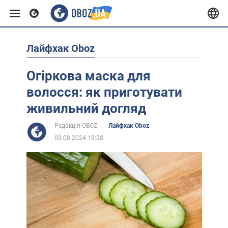
Лайфхак Oboz
Європа
Огіркова маска для
США
волосся: як приготувати
живильний догляд
Азія
Редакція OBOZ
Лайфхак Oboz
03.08.2024 19:28
Африка
Життя
Лайфхаки