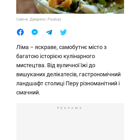
Севіче. Джерело: Pixabay
Ліма – яскраве, самобутнє місто з
багатою історією кулінарного
мистецтва. Від вуличної їжі до
вишуканих делікатесів, гастрономічний
ландшафт столиці Перу різноманітний і
смачний.
РЕКЛАМА