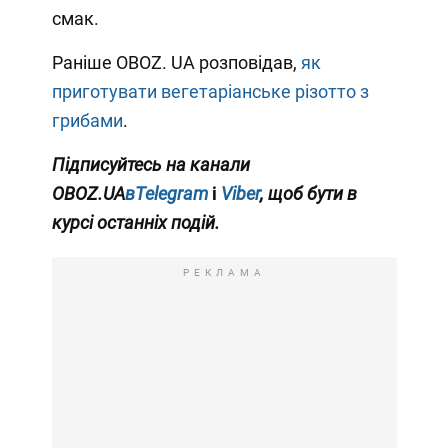
смак.
Раніше OBOZ. UA розповідав,
як
приготувати вегетаріанське різотто з
грибами
.
Підписуйтесь на канали
OBOZ.UA
вTelegram
і
Viber
, щоб бути в
курсі останніх подій.
РЕКЛАМА