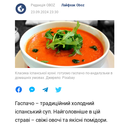
Редакція OBOZ
Лайфхак Oboz
23.09.2024 23:30
Класика іспанської кухні: готуємо гаспачо по-андалузьки в
домашніх умовах. Джерело: Pixabay
Гаспачо – традиційний холодний
іспанський суп. Найголовніше в цій
страві – свіжі овочі та якісні помідори.