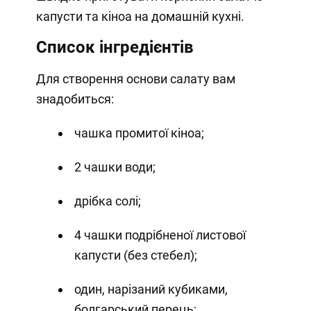
капусти та кіноа на домашній кухні.
Список інгредієнтів
Для створення основи салату вам
знадобиться:
чашка промитої кіноа;
2 чашки води;
дрібка солі;
4 чашки подрібненої листової
капусти (без стебел);
один, нарізаний кубиками,
болгарський перець;