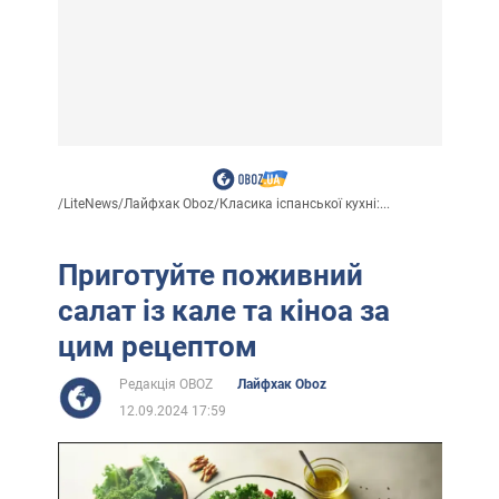
/
LiteNews
/
Лайфхак Oboz
/
Класика іспанської кухні:...
Приготуйте поживний
салат із кале та кіноа за
цим рецептом
Редакція OBOZ
Лайфхак Oboz
12.09.2024 17:59