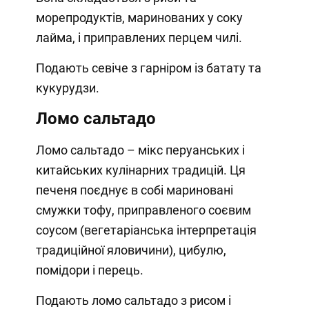
морепродуктів, маринованих у соку
лайма, і приправлених перцем чилі.
Подають севіче з гарніром із батату та
кукурудзи.
Ломо сальтадо
Ломо сальтадо – мікс перуанських і
китайських кулінарних традицій. Ця
печеня поєднує в собі мариновані
смужки тофу, приправленого соєвим
соусом (вегетаріанська інтерпретація
традиційної яловичини), цибулю,
помідори і перець.
Подають ломо сальтадо з рисом і