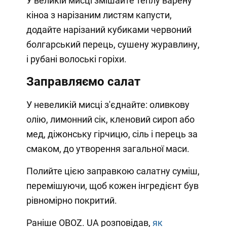
У великій мисці змішайте теплу варену
кіноа з нарізаним листям капусти,
додайте нарізаний кубиками червоний
болгарський перець, сушену журавлину,
і рубані волоські горіхи.
Заправляємо салат
У невеликій мисці з'єднайте: оливкову
олію, лимонний сік, кленовий сироп або
мед, діжонську гірчицю, сіль і перець за
смаком, до утворення загальної маси.
Полийте цією заправкою салатну суміш,
перемішуючи, щоб кожен інгредієнт був
рівномірно покритий.
Раніше OBOZ. UA розповідав,
як