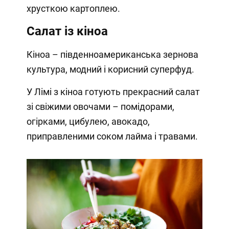
хрусткою картоплею.
Салат із кіноа
Кіноа – південноамериканська зернова
культура, модний і корисний суперфуд.
У Лімі з кіноа готують прекрасний салат
зі свіжими овочами – помідорами,
огірками, цибулею, авокадо,
приправленими соком лайма і травами.