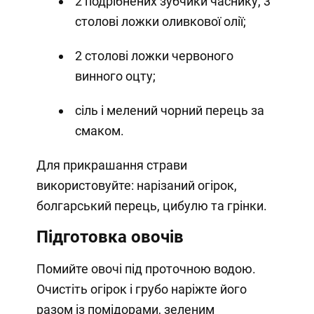
2 подрібнених зубчики часнику, 3
столові ложки оливкової олії;
2 столові ложки червоного
винного оцту;
сіль і мелений чорний перець за
смаком.
Для прикрашання страви
використовуйте: нарізаний огірок,
болгарський перець, цибулю та грінки.
Підготовка овочів
Помийте овочі під проточною водою.
Очистіть огірок і грубо наріжте його
разом із помідорами, зеленим