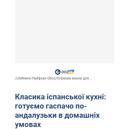
/
LiteNews
/
Лайфхак Oboz
/
Огіркова маска для...
Класика іспанської кухні:
готуємо гаспачо по-
андалузьки в домашніх
умовах