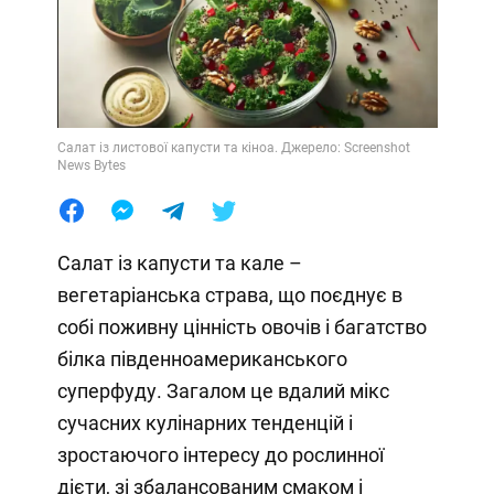
Салат із листової капусти та кіноа. Джерело: Screenshot
News Bytes
Салат із капусти та кале –
вегетаріанська страва, що поєднує в
собі поживну цінність овочів і багатство
білка південноамериканського
суперфуду. Загалом це вдалий мікс
сучасних кулінарних тенденцій і
зростаючого інтересу до рослинної
дієти, зі збалансованим смаком і