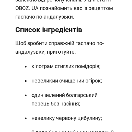
OBOZ. UA познайомить вас із рецептом
гаспачо по-андалузьки.
Список інгредієнтів
Щоб зробити справжній гаспачо по-
андалузьки, приготуйте:
кілограм стиглих помідорів;
невеликий очищений огірок;
один зелений болгарський
перець без насіння;
невелику червону цибулину;