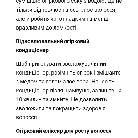
сумішшю огіркового соку з водою. Це не
тільки відновлює та освітлює волосся,
але й робить його гладким та менш
вразливим до ламкості.
Відновлювальний огірковий
кондиціонер
Щоб приготувати зволожувальний
кондиціонер, розімніть огірок і змішайте
з медом та гелем алое вера. Нанесіть
кондиціонер після шампуню, залиште на
10 хвилин та змийте. Це дозволить
зволожити та покращити здоров’я
волосся.
Огірковий еліксир для росту волосся