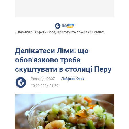
/
LiteNews
/
Лайфхак Oboz
/
Приготуйте поживний салат...
Делікатеси Ліми: що
обов'язково треба
скуштувати в столиці Перу
Редакція OBOZ
Лайфхак Oboz
10.09.2024 21:59