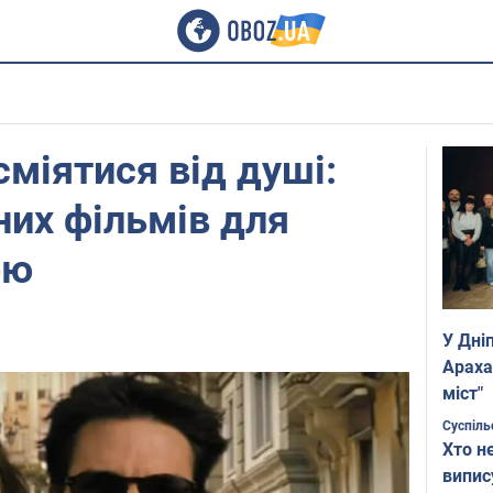
сміятися від душі:
них фільмів для
ою
У Дні
Араха
міст"
Суспіль
Хто н
випис