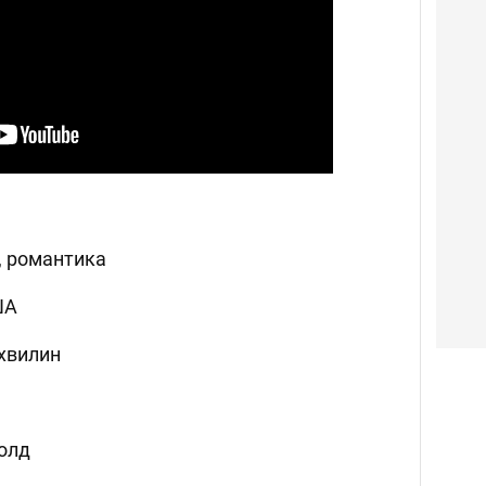
, романтика
ША
 хвилин
олд