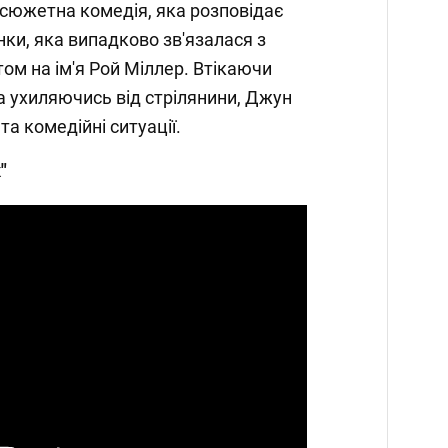
осюжетна комедія, яка розповідає
нки, яка випадково зв'язалася з
ом на ім'я Рой Міллер. Втікаючи
та ухиляючись від стрілянини, Джун
та комедійні ситуації.
"