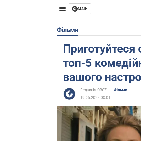
MAIN
Європа
Фільми
США
Приготуйтеся 
Азія
топ-5 комедій
Африка
вашого настр
Життя
Редакція OBOZ
Фільми
19.05.2024 08:01
Лайфхаки