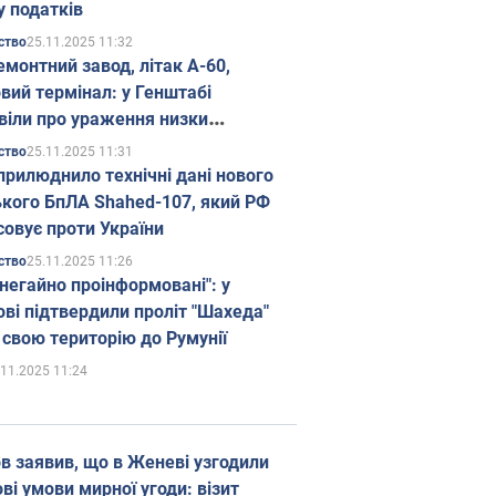
у податків
25.11.2025 11:32
ство
емонтний завод, літак А-60,
вий термінал: у Генштабі
віли про ураження низки
гічних об'єктів Росії
25.11.2025 11:31
ство
прилюднило технічні дані нового
ького БпЛА Shahed-107, який РФ
совує проти України
25.11.2025 11:26
ство
 негайно проінформовані": у
ві підтвердили проліт "Шахеда"
 свою територію до Румунії
.11.2025 11:24
в заявив, що в Женеві узгодили
і умови мирної угоди: візит