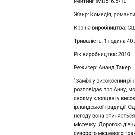
Рейтинг IMDb: 6.5/10
Жанр: Комедія, романт
Країна виробництва: СШ
Тривалість: 1 година 40
Рік виробництва: 2010
Режисер: Ананд Такер
"Заміж у високосний рік
розповідає про Анну, м
своєму хлопцеві у висо
ірландської традиції. О
негоду вона опиняєтьс
містечку. Дорогою дівч
суворого місцевого тра