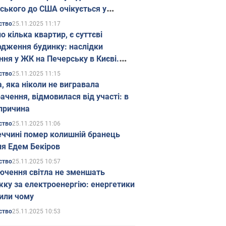
ського до США очікується у
паді
25.11.2025 11:17
ство
о кілька квартир, є суттєві
дження будинку: наслідки
ння у ЖК на Печерську в Києві.
25.11.2025 11:15
ство
а, яка ніколи не вигравала
ачення, відмовилася від участі: в
причина
25.11.2025 11:06
ство
еччині помер колишній бранець
я Едем Бекіров
25.11.2025 10:57
ство
ючення світла не зменшать
жку за електроенергію: енергетики
или чому
25.11.2025 10:53
ство