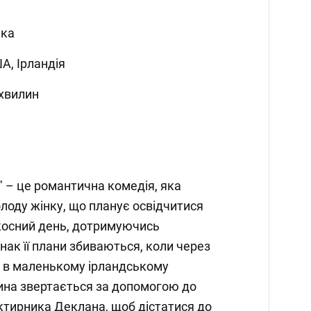
ика
А, Ірландія
 хвилин
" – це романтична комедія, яка
олоду жінку, що планує освідчитися
косний день, дотримуючись
днак її плани збиваються, коли через
я в маленькому ірландському
ина звертається за допомогою до
ктирника Деклана, щоб дістатися до