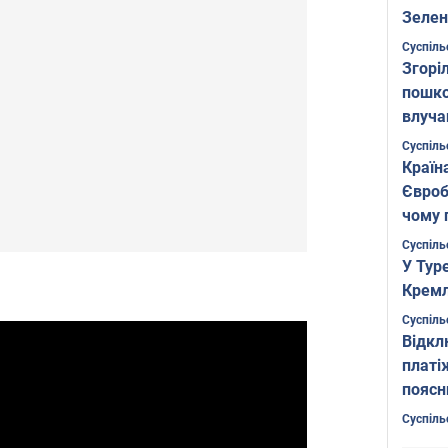
Зелен
листо
Суспіль
Згоріл
пошко
влуча
Фото
Суспіль
Країн
Євроб
чому 
Суспіль
У Тур
Кремл
Суспіль
Відкл
платі
поясн
Суспіль