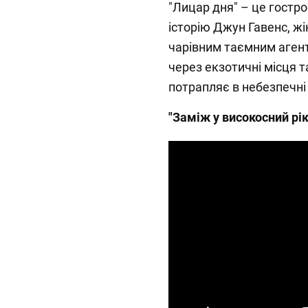
"Лицар дня" – це гостр
історію Джун Гавенс, жі
чарівним таємним агент
через екзотичні місця 
потрапляє в небезпечні 
"Заміж у високосний рік