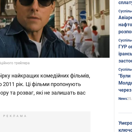
сплат
Суспіль
Авіар
нафто
розпо
страте
Суспіль
ГУР о
іранс
засто
іційного трейлера
Суспіль
ірку найкращих комедійних фільмів,
"Були
Молдо
по 2011 рік. Ці фільми пропонують
через
ру та розваг, які не залишать вас
25
News
РЕКЛАМА
Умєро
ключов