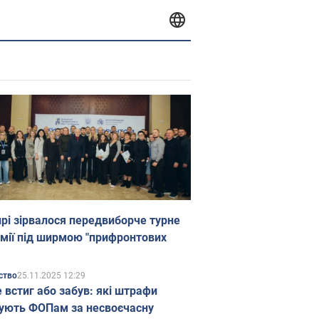
прі зірвалося передвиборче турне
мії під ширмою "прифронтових
25.11.2025 12:29
ство
е встиг або забув: які штрафи
ують ФОПам за несвоєчасну