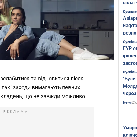
сплат
Суспіль
Авіар
нафто
розпо
страте
Суспіль
ГУР о
іранс
засто
Суспіль
озслабитися та відновитися після
"Були
Молдо
 такі заходи вимагають певних
через
вкладень, що не завжди можливо.
25
News
РЕКЛАМА
Умєро
ключов