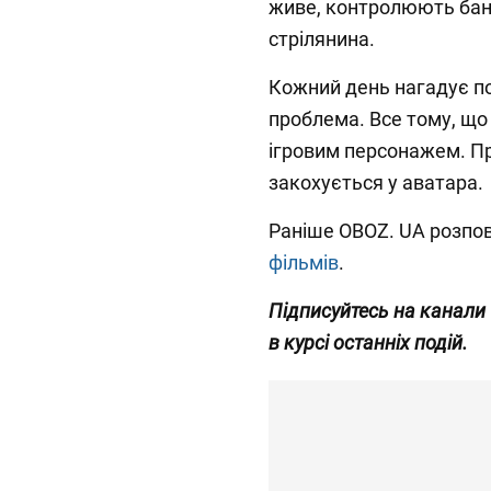
живе, контролюють банд
стрілянина.
Кожний день нагадує по
проблема. Все тому, що в
ігровим персонажем. Пр
закохується у аватара.
Раніше OBOZ. UA розпо
фільмів
.
Підписуйтесь на канали
в курсі останніх подій.