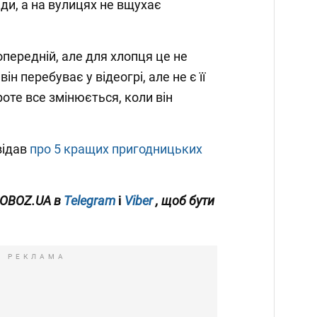
и, а на вулицях не вщухає
передній, але для хлопця це не
ін перебуває у відеогрі, але не є її
оте все змінюється, коли він
відав
про 5 кращих пригодницьких
 OBOZ.UA в
Telegram
і
Viber
, щоб бути
РЕКЛАМА