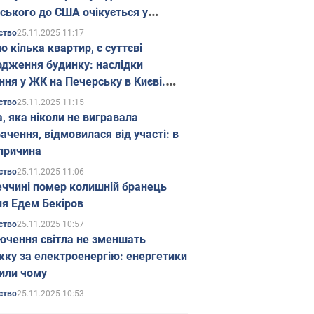
ського до США очікується у
паді
25.11.2025 11:17
ство
о кілька квартир, є суттєві
дження будинку: наслідки
ння у ЖК на Печерську в Києві.
25.11.2025 11:15
ство
а, яка ніколи не вигравала
ачення, відмовилася від участі: в
причина
25.11.2025 11:06
ство
еччині помер колишній бранець
я Едем Бекіров
25.11.2025 10:57
ство
ючення світла не зменшать
жку за електроенергію: енергетики
или чому
25.11.2025 10:53
ство