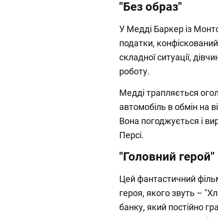
"Без образ"
У Медді Баркер із Монт
податки, конфіскований 
складної ситуації, дів
роботу.
Медді трапляється ого
автомобіль в обмін на в
Вона погоджується і ви
Персі.
"Головний герой"
Цей фантастичний фільм
героя, якого звуть – "Х
банку, який постійно гр