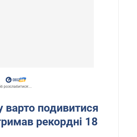
б розслабитися:...
у варто подивитися
отримав рекордні 18