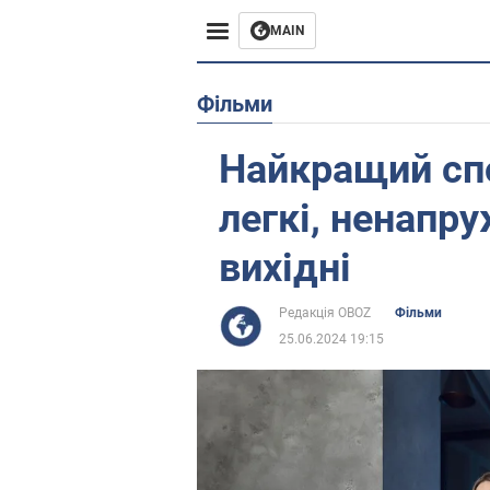
MAIN
Європа
Фільми
США
Найкращий спо
Азія
легкі, ненапр
Африка
вихідні
Життя
Редакція OBOZ
Фільми
25.06.2024 19:15
Лайфхаки