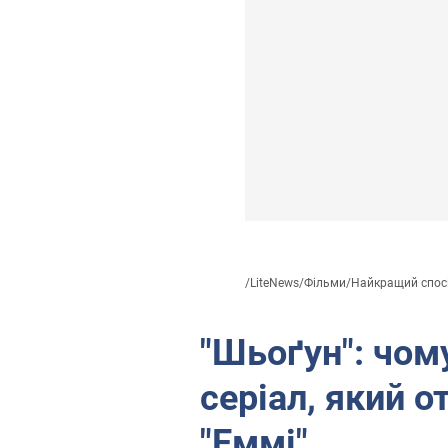
/
LiteNews
/
Фільми
/
Найкращий спосі
"Шьоґун": чом
серіал, який 
"Еммі"