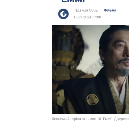
Редакція OBOZ
Фільми
18.09.2024 17:00
Японський серіал отримав 18 "Еммі". Джерел