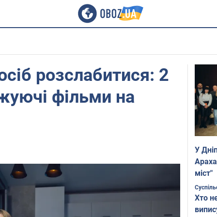
сіб розслабитися: 2
ужуючі фільми на
У Дні
Араха
міст"
Суспіль
Хто н
випис