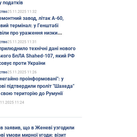
у податків
25.11.2025 11:32
ство
емонтний завод, літак А-60,
вий термінал: у Генштабі
віли про ураження низки
гічних об'єктів Росії
25.11.2025 11:31
ство
прилюднило технічні дані нового
ького БпЛА Shahed-107, який РФ
совує проти України
25.11.2025 11:26
ство
 негайно проінформовані": у
ві підтвердили проліт "Шахеда"
 свою територію до Румунії
.11.2025 11:24
в заявив, що в Женеві узгодили
і умови мирної угоди: візит