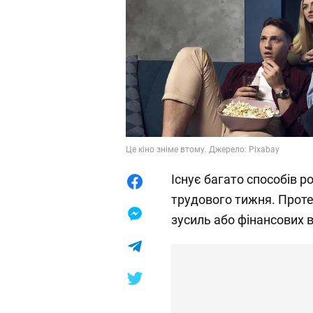
Це кіно зніме втому. Джерело: Pixabay
Існує багато способів р
трудового тижня. Проте
зусиль або фінансових 