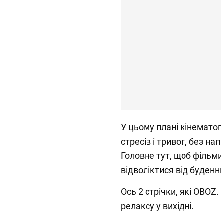
У цьому плані кінемато
стресів і тривог, без на
Головне тут, щоб фільм
відволіктися від буденн
Ось 2 стрічки, які OBOZ
релаксу у вихідні.