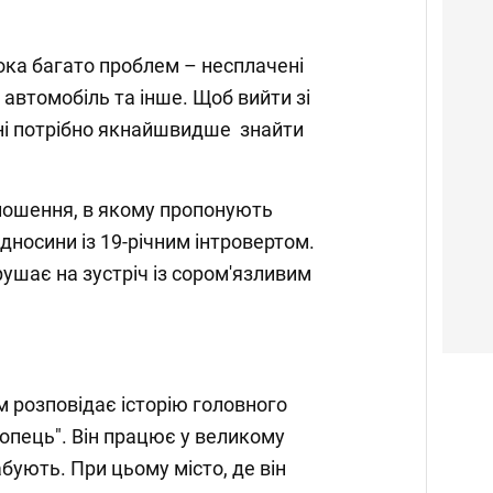
ока багато проблем – несплачені
автомобіль та інше. Щоб вийти зі
чині потрібно якнайшвидше знайти
лошення, в якому пропонують
ідносини із 19-річним інтровертом.
рушає на зустріч із сором'язливим
 розповідає історію головного
лопець". Він працює у великому
абують. При цьому місто, де він