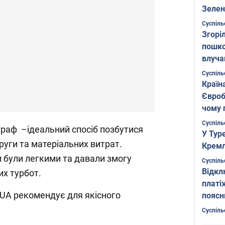
Зелен
листо
Суспіль
Згоріл
пошко
влуча
Фото
Суспіль
Країн
Євроб
чому 
Суспіль
граф –ідеальний спосіб позбутися
У Тур
пруги та матеріальних витрат.
Кремл
и були легкими та давали змогу
Суспіль
Відкл
их турбот.
платі
. UA рекомендує для якісного
поясн
Суспіль