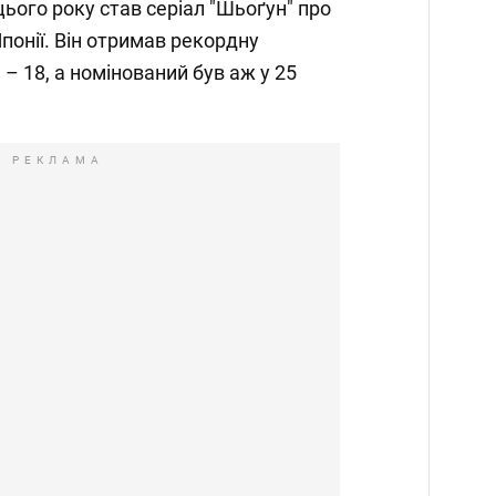
ього року став серіал "Шьоґун" про
понії. Він отримав рекордну
 – 18, а номінований був аж у 25
РЕКЛАМА