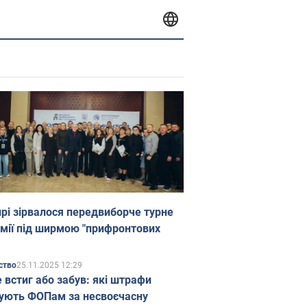
прі зірвалося передвиборче турне
мії під ширмою "прифронтових
25.11.2025 12:29
ство
е встиг або забув: які штрафи
ують ФОПам за несвоєчасну