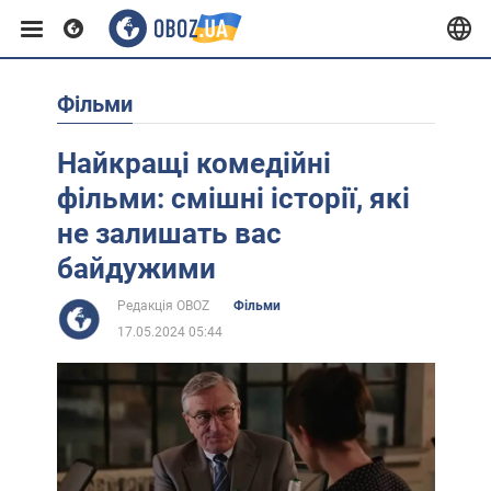
Фільми
Європа
Найкращі комедійні
США
фільми: смішні історії, які
не залишать вас
Азія
байдужими
Редакція OBOZ
Фільми
Африка
17.05.2024 05:44
Життя
Лайфхаки