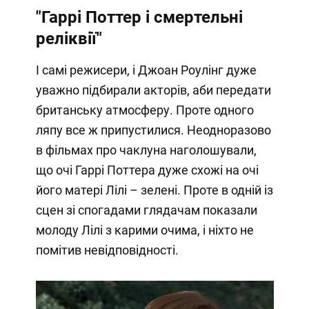
"Гаррі Поттер і смертельні
реліквії"
І самі режисери, і Джоан Роулінг дуже
уважно підбирали акторів, аби передати
британську атмосферу. Проте одного
ляпу все ж припустилися. Неодноразово
в фільмах про чаклуна наголошували,
що очі Гаррі Поттера дуже схожі на очі
його матері Лілі – зелені. Проте в одній із
сцен зі спогадами глядачам показали
молоду Лілі з карими очима, і ніхто не
помітив невідповідності.