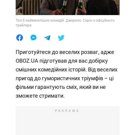
Топ-5 найвеселіших комедій. Джерело: Скрін з офіційного
трейлера
Приготуйтеся до веселих розваг, адже
OBOZ.UA підготував для вас добірку
смішних комедійних історій. Від веселих
пригод до гумористичних тріумфів – ці
фільми гарантують сміх, який ви не
зможете стримати.
РЕКЛАМА