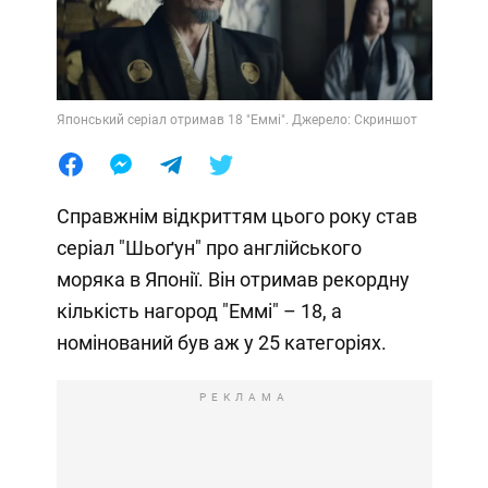
Японський серіал отримав 18 "Еммі". Джерело: Скриншот
Справжнім відкриттям цього року став
серіал "Шьоґун" про англійського
моряка в Японії. Він отримав рекордну
кількість нагород "Еммі" – 18, а
номінований був аж у 25 категоріях.
РЕКЛАМА