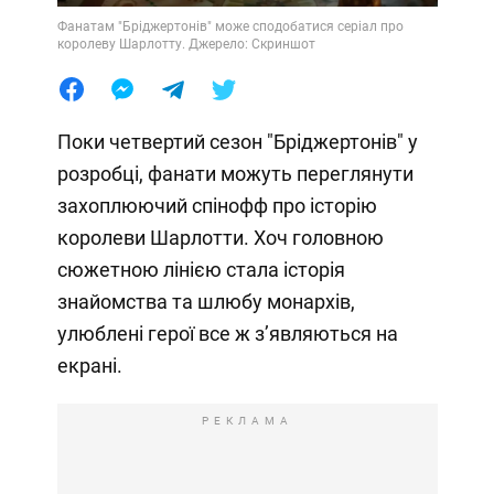
Фанатам "Бріджертонів" може сподобатися серіал про
королеву Шарлотту. Джерело: Скриншот
Поки четвертий сезон "Бріджертонів" у
розробці, фанати можуть переглянути
захоплюючий спінофф про історію
королеви Шарлотти. Хоч головною
сюжетною лінією стала історія
знайомства та шлюбу монархів,
улюблені герої все ж зʼявляються на
екрані.
РЕКЛАМА