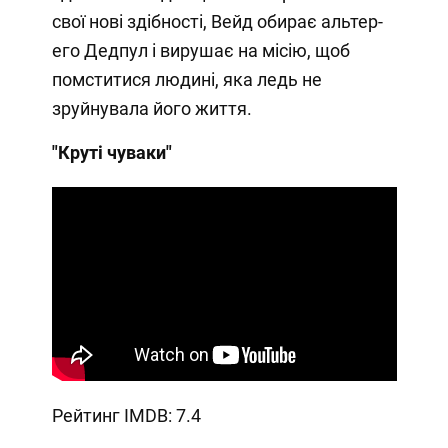
свої нові здібності, Вейд обирає альтер-
его Дедпул і вирушає на місію, щоб
помститися людині, яка ледь не
зруйнувала його життя.
"Круті чуваки"
Рейтинг IMDB: 7.4