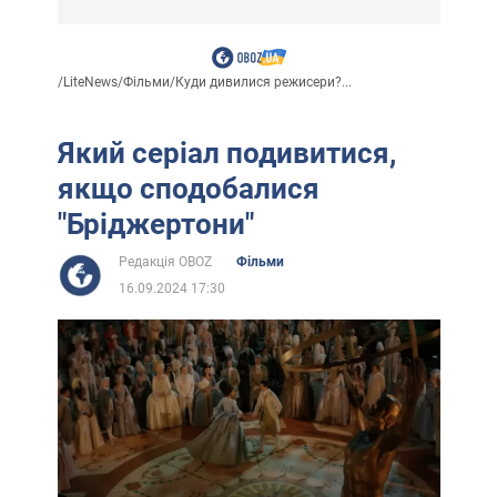
/
LiteNews
/
Фільми
/
Куди дивилися режисери?...
Який серіал подивитися,
якщо сподобалися
"Бріджертони"
Редакція OBOZ
Фільми
16.09.2024 17:30