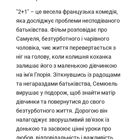
"2+1" – це весела французька комедія,
яка досліджує проблеми несподіваного
батьківства. Фільм розповідає про
Самуеля, безтурботного і чарівного
чоловіка, чиє життя перевертається з
ніг на голову, коли колишня коханка
залишає його з маленькою дівчинкою
на ім'я Глорія. Зіткнувшись із радощами
та негараздами батьківства, Семюель
вирушає у подорож, щоб знайти матір
дівчинки та повернутися до свого
безтурботного життя. Дорогою він
налагоджує зворушливий зв'язок із
донькою та засвоює цінні уроки про
любов, відповідальність і важливість