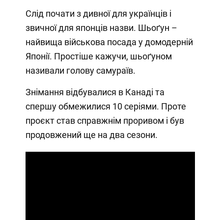
Слід почати з дивної для українців і
звичної для японців назви. Шьоґун –
найвища військова посада у домодерній
Японії. Простіше кажучи, шьоґуном
називали голову самураїв.
Знімання відбувалися в Канаді та
спершу обмежилися 10 серіями. Проте
проєкт став справжнім проривом і був
продовжений ще на два сезони.