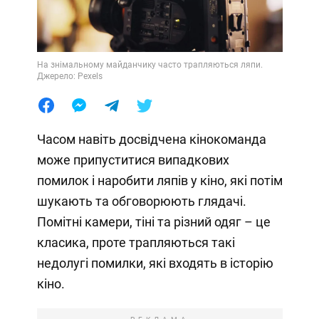
На знімальному майданчику часто трапляються ляпи.
Джерело: Pexels
Часом навіть досвідчена кінокоманда
може припуститися випадкових
помилок і наробити ляпів у кіно, які потім
шукають та обговорюють глядачі.
Помітні камери, тіні та різний одяг – це
класика, проте трапляються такі
недолугі помилки, які входять в історію
кіно.