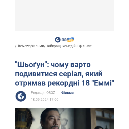
/
LiteNews
/
Фільми
/
Найкращі комедійні фільми:...
"Шьоґун": чому варто
подивитися серіал, який
отримав рекордні 18 "Еммі"
Редакція OBOZ
Фільми
18.09.2024 17:00