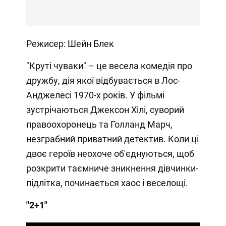
Режисер: Шейн Блек
"Круті чуваки" – це весела комедія про
дружбу, дія якої відбувається в Лос-
Анджелесі 1970-х років. У фільмі
зустрічаються Джексон Хілі, суворий
правоохоронець та Голланд Марч,
незграбний приватний детектив. Коли ці
двоє героїв неохоче об'єднуються, щоб
розкрити таємниче зникнення дівчинки-
підлітка, починається хаос і веселощі.
"2+1"