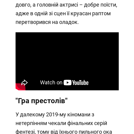
довго, а головній актрисі – добре поїсти,
адже в одній зі сцен її круасан раптом
перетворився на оладок.
"Гра престолів"
У далекому 2019-му кіномани з
нетерпінням чекали фінальних серій
фентезі, тому від їхнього пильного ока