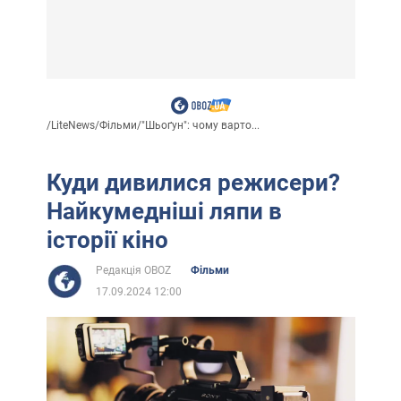
/
LiteNews
/
Фільми
/
"Шьоґун": чому варто...
Куди дивилися режисери?
Найкумедніші ляпи в
історії кіно
Редакція OBOZ
Фільми
17.09.2024 12:00