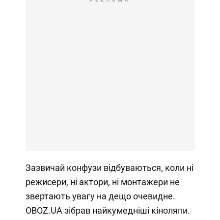
РЕКЛАМА
Зазвичай конфузи відбуваються, коли ні
режисери, ні актори, ні монтажери не
звертають увагу на дещо очевидне.
OBOZ.UA зібрав найкумедніші кіноляпи.