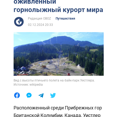
оживленный
горнолыжный курорт мира
Редакция OBOZ
Путешествия
02.12.2024 20:33
Вид с высоты птичьего полета на байк-парк Уистлера.
Источник: wikipedia
Расположенный среди Прибрежных гор
Британской Колумбии, Канада, Уистлер