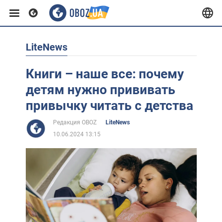
LiteNews
Европа
Книги – наше все: почему
США
детям нужно прививать
привычку читать с детства
Азия
Редакция OBOZ
LiteNews
10.06.2024 13:15
Африка
Жизнь
Лайфхаки