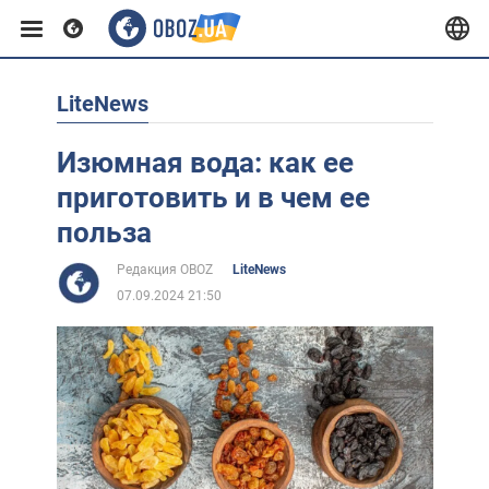
LiteNews
Европа
Изюмная вода: как ее
США
приготовить и в чем ее
польза
Азия
Редакция OBOZ
LiteNews
07.09.2024 21:50
Африка
Жизнь
Лайфхаки