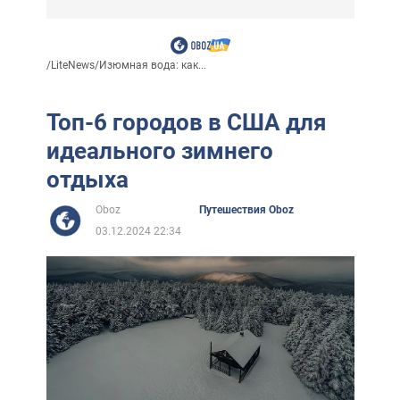
/
LiteNews
/
Изюмная вода: как...
Топ-6 городов в США для
идеального зимнего
отдыха
Oboz
Путешествия Oboz
03.12.2024 22:34