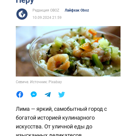
Редакция OBOZ
Лайфхак Oboz
10.09.2024 21:59
Севиче. Источник: Pixabay
Лима — яркий, самобытный город с
богатой историей кулинарного
искусства. От уличной еды до
изысканных деликатесов,