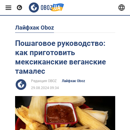
Лайфхак Oboz
Европа
Пошаговое руководство:
США
как приготовить
мексиканские веганские
Азия
тамалес
Редакция OBOZ
Лайфхак Oboz
Африка
29.08.2024 09:34
Жизнь
Лайфхаки