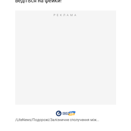
ведіться на фейки!
РЕКЛАМА
/
LiteNews
/
Подорожі
/
Залізничне сполучення між...