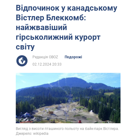
Відпочинок у канадському
Вістлер Блеккомб:
найжвавіший
гірськолижний курорт
світу
Редакція OBOZ
Подорожі
02.12.2024 20:33
Вигляд з висоти пташиного польоту на байк-парк Вістлера.
Джерело: wikipedia