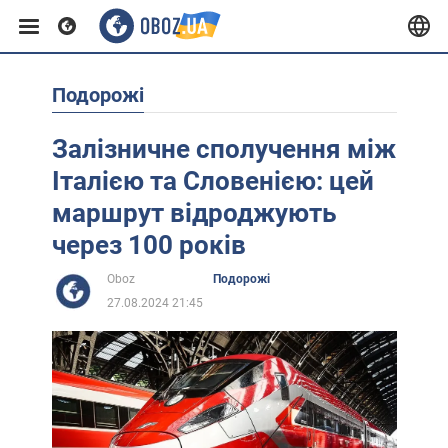
Подорожі
Європа
Залізничне сполучення між
США
Італією та Словенією: цей
маршрут відроджують
Азія
через 100 років
Oboz
Подорожі
Африка
27.08.2024 21:45
Життя
Лайфхаки