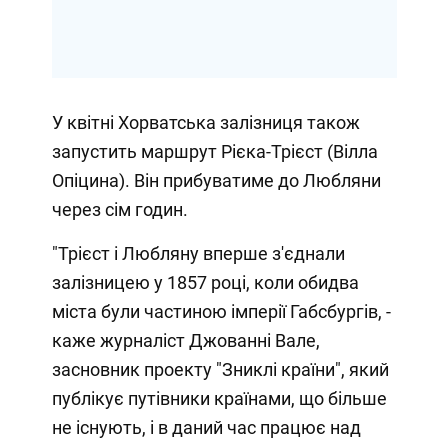
У квітні Хорватська залізниця також
запустить маршрут Рієка-Трієст (Вілла
Опіцина). Він прибуватиме до Любляни
через сім годин.
"Трієст і Любляну вперше з'єднали
залізницею у 1857 році, коли обидва
міста були частиною імперії Габсбургів, -
каже журналіст Джованні Вале,
засновник проекту "Зниклі країни", який
публікує путівники країнами, що більше
не існують, і в даний час працює над