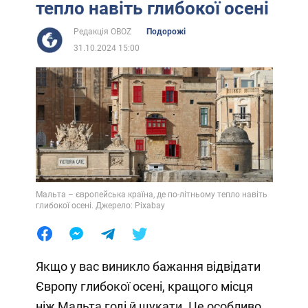
тепло навіть глибокої осені
Редакція OBOZ
Подорожі
31.10.2024 15:00
Мальта – європейська країна, де по-літньому тепло навіть
глибокої осені. Джерело: Pixabay
Якщо у вас виникло бажання відвідати
Європу глибокої осені, кращого місця
ніж Мальта годі й шукати. Це особливо