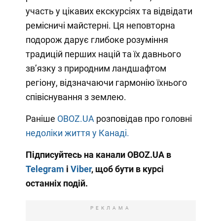
участь у цікавих екскурсіях та відвідати
ремісничі майстерні. Ця неповторна
подорож дарує глибоке розуміння
традицій перших націй та їх давнього
зв’язку з природним ландшафтом
регіону, відзначаючи гармонію їхнього
співіснування з землею.
Раніше
OBOZ.UA
розповідав про головні
недоліки життя у Канаді.
Підписуйтесь на канали OBOZ.UA в
Telegram
і
Viber
, щоб бути в курсі
останніх подій.
РЕКЛАМА