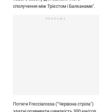
сполучення між Трієстом і Балканами".
РЕКЛАМА
Потяги Frecciarossa ("Червона стріла")
здатні розвивати швидкість 300 км/год