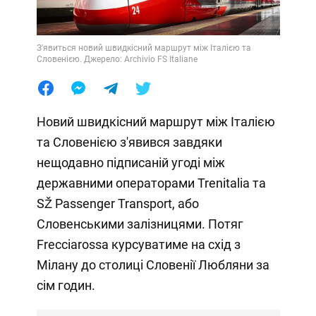
З'явиться новий швидкісний маршрут між Італією та
Словенією. Джерело: Archivio FS Italiane
Новий швидкісний маршрут між Італією
та Словенією з'явився завдяки
нещодавно підписаній угоді між
державними операторами Trenitalia та
SŽ Passenger Transport, або
Словенськими залізницями. Потяг
Frecciarossa курсуватиме на схід з
Мілану до столиці Словенії Любляни за
сім годин.