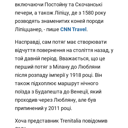
включаючи Постойну та Скочанські
печери, а також Ліпіцу, де з 1580 року
розводять знаменитих коней породи
Ліпіццанер, - пише
CNN
T
ravel
.
Насправді, сам потяг має створювати
відчуття повернення на століття назад, у
той давній період. Вважається, що це
перший потяг з Мілану до Любляни
після розпаду імперії у 1918 році. Він
також підхоплює маршрут нічного
поїзда з Будапешта до Венеції, який
проходив через Любляну, але був
припинений у 2011 році.
Хоча представник Trenitalia повідомив