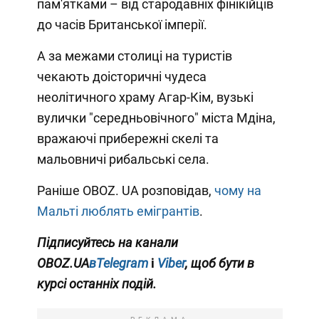
пам'ятками – від стародавніх фінікійців
до часів Британської імперії.
А за межами столиці на туристів
чекають доісторичні чудеса
неолітичного храму Агар-Кім, вузькі
вулички "середньовічного" міста Мдіна,
вражаючі прибережні скелі та
мальовничі рибальські села.
Раніше OBOZ. UA розповідав,
чому на
Мальті люблять емігрантів
.
Підписуйтесь на канали
OBOZ.UA
вTelegram
і
Viber
, щоб бути в
курсі останніх подій.