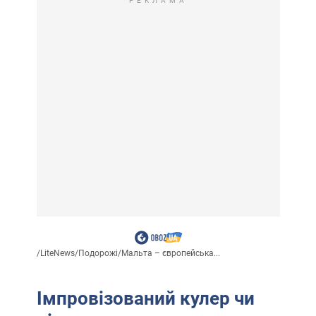
РЕКЛАМА
/
LiteNews
/
Подорожі
/
Мальта – європейська...
Імпровізований кулер чи