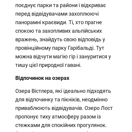
поєднує парки та райони і відкриває
перед відвідувачами захоплюючі
панорамні краєвиди. Ті, хто прагне
спокою та захопливих альпійських
вражень, знайдуть свою відповідь у
провінційному парку Гарібальді. Тут
можна відчути магію гір і зануритися у
тишу цієї природної гавані.
Відпочинок на озерах
Озера Вістлера, які ідеально підходять
для відпочинку та пікніків, неодмінно
приваблюють відвідувачів. Озеро Лост
пропонує тиху атмосферу разом із
стежками для спокійних прогулянок.