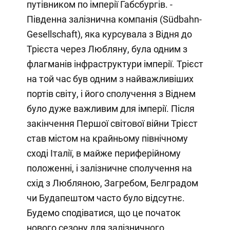
путівником по імперії Габсбургів. -
Південна залізнична компанія (Südbahn-
Gesellschaft), яка курсувала з Відня до
Трієста через Любляну, була одним з
флагманів інфраструктури імперії. Трієст
на той час був одним з найважливіших
портів світу, і його сполучення з Віднем
було дуже важливим для імперії. Після
закінчення Першої світової війни Трієст
став містом на крайньому північному
сході Італії, в майже периферійному
положенні, і залізничне сполучення на
схід з Любляною, Загребом, Белградом
чи Будапештом часто було відсутнє.
Будемо сподіватися, що це початок
нового сезону для залізничного