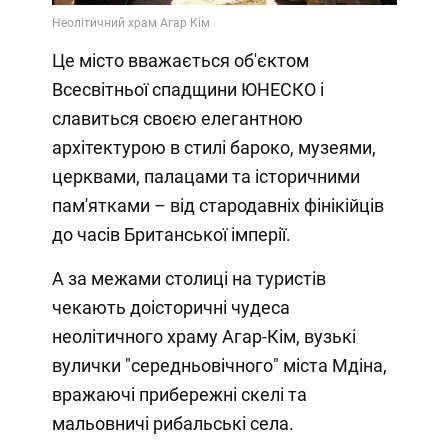
Video
Це місто вважається об'єктом
Всесвітньої спадщини ЮНЕСКО і
славиться своєю елегантною
архітектурою в стилі бароко, музеями,
церквами, палацами та історичними
пам'ятками – від стародавніх фінікійців
до часів Британської імперії.
А за межами столиці на туристів
чекають доісторичні чудеса
неолітичного храму Агар-Кім, вузькі
вулички "середньовічного" міста Мдіна,
вражаючі прибережні скелі та
мальовничі рибальські села.