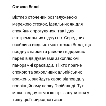
Стежка Веллі
Вістлер оточений розгалуженою
мережею стежок, ідеальних як для
спокійних прогулянок, так і для
екстремальних відчуттів. Серед них
особливо виділяється стежка Веллі, що
поєднує парки та райони і відкриває
перед відвідувачами захоплюючі
панорамні краєвиди. Ті, хто прагне
спокою та захопливих альпійських
вражень, знайдуть свою відповідь у
провінційному парку Гарібальді. Тут
можна відчути магію гір і зануритися у
тишу цієї природної гавані.