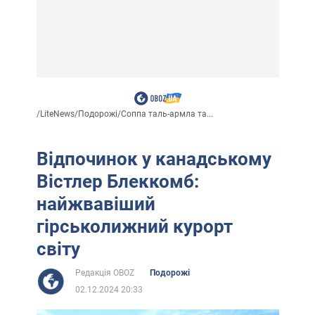
/
LiteNews
/
Подорожі
/
Соппа таль-армла та...
Відпочинок у канадському
Вістлер Блеккомб:
найжвавіший
гірськолижний курорт
світу
Редакція OBOZ
Подорожі
02.12.2024 20:33