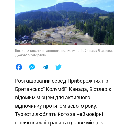
Вигляд з висоти пташиного польоту на байк-парк Вістлера.
Джерело: wikipedia
Розташований серед Прибережних гір
Британської Колумбії, Канада, Вістлер є
відомим місцем для активного
відпочинку протягом всього року.
Туристи люблять його за неймовірні
гірськолижні траси та цікаве місцеве