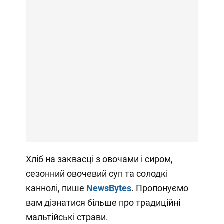
Хліб на заквасці з овочами і сиром,
сезонний овочевий суп та солодкі
каннолі, пише
N
ews
B
ytes
. Пропонуємо
вам дізнатися більше про традиційні
мальтійські страви.