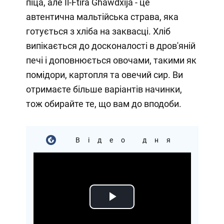
піца, але Il-Ftira Ghawdxija - це
автентична мальтійська страва, яка
готується з хліба на заквасці. Хліб
випікається до досконалості в дров'яній
печі і доповнюється овочами, такими як
помідори, картопля та овечий сир. Ви
отримаєте більше варіантів начинки,
тож обирайте те, що вам до вподоби.
Відео дня
Play