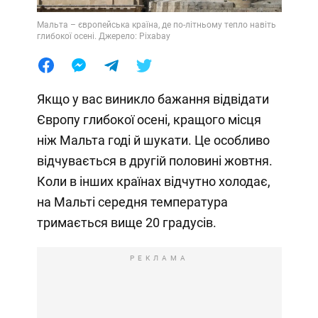
Мальта – європейська країна, де по-літньому тепло навіть
глибокої осені. Джерело: Pixabay
Якщо у вас виникло бажання відвідати
Європу глибокої осені, кращого місця
ніж Мальта годі й шукати. Це особливо
відчувається в другій половині жовтня.
Коли в інших країнах відчутно холодає,
на Мальті середня температура
тримається вище 20 градусів.
РЕКЛАМА