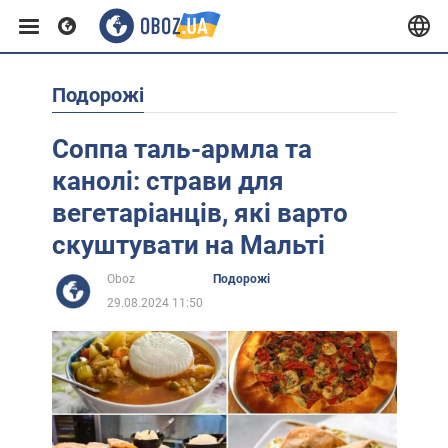
Подорожі
Європа
Соппа таль-армла та
США
канолі: страви для
вегетаріанців, які варто
Азія
скуштувати на Мальті
Oboz
Подорожі
Африка
29.08.2024 11:50
Життя
Лайфхаки