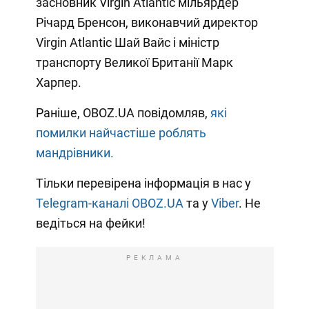
засновник Virgin Atlantic мільярдер
Річард Бренсон, виконавчий директор
Virgin Atlantic Шай Вайс і міністр
транспорту Великої Британії Марк
Харпер.
Раніше, OBOZ.UA повідомляв,
які
помилки найчастіше роблять
мандрівники.
Тільки перевірена інформація в нас у
Telegram-каналі OBOZ.UA
та у
Viber
. Не
ведіться на фейки!
РЕКЛАМА