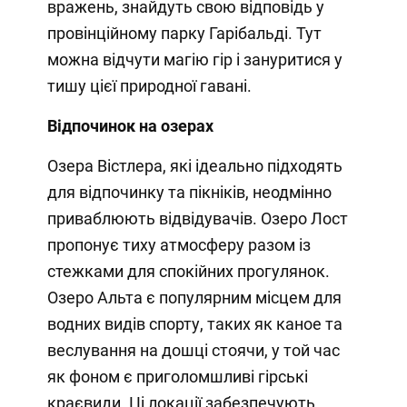
вражень, знайдуть свою відповідь у
провінційному парку Гарібальді. Тут
можна відчути магію гір і зануритися у
тишу цієї природної гавані.
Відпочинок на озерах
Озера Вістлера, які ідеально підходять
для відпочинку та пікніків, неодмінно
приваблюють відвідувачів. Озеро Лост
пропонує тиху атмосферу разом із
стежками для спокійних прогулянок.
Озеро Альта є популярним місцем для
водних видів спорту, таких як каное та
веслування на дошці стоячи, у той час
як фоном є приголомшливі гірські
краєвиди. Ці локації забезпечують