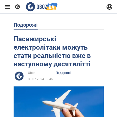
Подорожі
Європа
Пасажирські
США
електролітаки можуть
стати реальністю вже в
Азія
наступному десятилітті
Oboz
Подорожі
Африка
30.07.2024 19:45
Життя
Лайфхаки