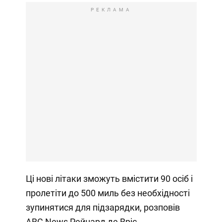
РЕКЛАМА
Ці нові літаки зможуть вмістити 90 осіб і
пролетіти до 500 миль без необхідності
зупинятися для підзарядки, розповів
ABC News Рейнард де Вріс,