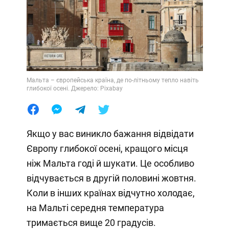
Мальта – європейська країна, де по-літньому тепло навіть
глибокої осені. Джерело: Pixabay
Якщо у вас виникло бажання відвідати
Європу глибокої осені, кращого місця
ніж Мальта годі й шукати. Це особливо
відчувається в другій половині жовтня.
Коли в інших країнах відчутно холодає,
на Мальті середня температура
тримається вище 20 градусів.