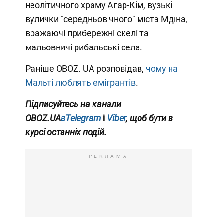
неолітичного храму Агар-Кім, вузькі
вулички "середньовічного" міста Мдіна,
вражаючі прибережні скелі та
мальовничі рибальські села.
Раніше OBOZ. UA розповідав,
чому на
Мальті люблять емігрантів
.
Підписуйтесь на канали
OBOZ.UA
вTelegram
і
Viber
, щоб бути в
курсі останніх подій.
РЕКЛАМА