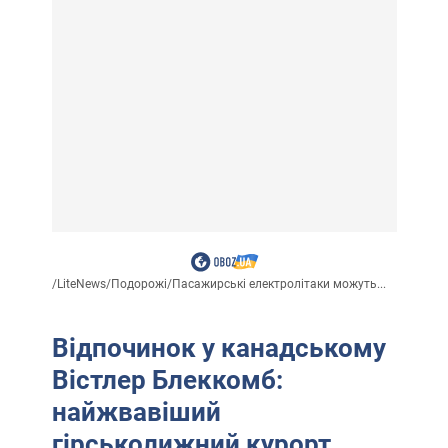
/
LiteNews
/
Подорожі
/
Пасажирські електролітаки можуть...
Відпочинок у канадському
Вістлер Блеккомб:
найжвавіший
гірськолижний курорт