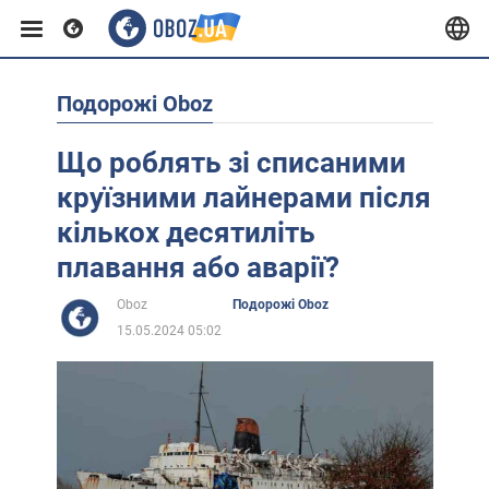
Подорожі Oboz
Європа
Що роблять зі списаними
США
круїзними лайнерами після
кількох десятиліть
Азія
плавання або аварії?
Oboz
Подорожі Oboz
Африка
15.05.2024 05:02
Життя
Лайфхаки