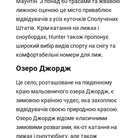
Маунтін. З понад 60 трасами та жвавою
лижною сценою це місто приваблює
відвідувачів з усіх куточків Сполучених
Штатів. Крім катання на лижах і
сноубордах, Hunter також пропонує
широкий вибір видів спорту на снігу та
комфортабельні номери для лиж.
Озеро Джордж
Це село, розташоване на південному
краю мальовничого озера Джордж, є
зимовою країною чудес, яка захоплює
відвідувачів своєю природною красою.
Озеро Джордж відоме класичними
зимовими розвагами, як-от катання на
лижах і сноутюбінгу, але також