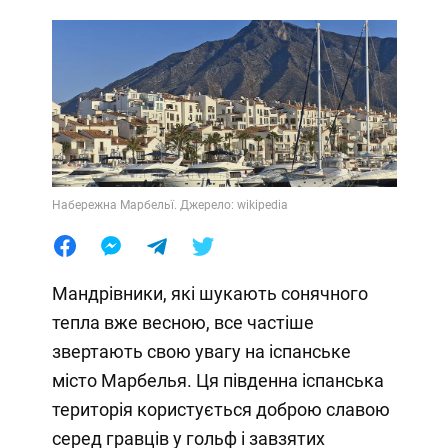
Набережна Марбельї. Джерело: wikipedia
Мандрівники, які шукають сонячного
тепла вже весною, все частіше
звертають свою увагу на іспанське
місто Марбелья. Ця південна іспанська
територія користується доброю славою
серед гравців у гольф і завзятих