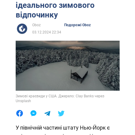
ідеального зимового
відпочинку
Oboz
Подорожі Oboz
03.12.2024 22:34
Зимові краєвиди у США. Джерело: Clay Banks через
Unsplash
У північній частині штату Нью-Йорк є