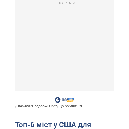
РЕКЛАМА
/
LiteNews
/
Подорожі Oboz
/
Що роблять зі...
Топ-6 міст у США для