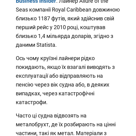
B
usiness
I
nsider
. Лайнер Allure of the
Seas компанії Royal Caribbean довжиною
близько 1187 футів, який здійснив свій
перший рейс у 2010 році, коштував
близько 1,4 мільярда доларів, згідно з
даними Statista.
Ось чому круїзні лайнери рідко
покидають, якщо їх взагалі виводять з
експлуатації або відправляють на
пенсію через вік судна або, в деяких
випадках, через катастрофічні
катастрофи.
Часто ці судна відвозять на
металобрухт, де їх розбирають на цінні
частини, такі як метал. Матеріали з