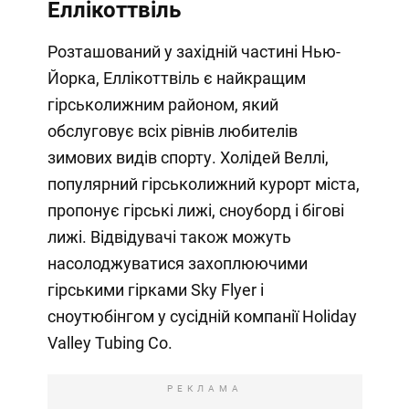
Еллікоттвіль
Розташований у західній частині Нью-
Йорка, Еллікоттвіль є найкращим
гірськолижним районом, який
обслуговує всіх рівнів любителів
зимових видів спорту. Холідей Веллі,
популярний гірськолижний курорт міста,
пропонує гірські лижі, сноуборд і бігові
лижі. Відвідувачі також можуть
насолоджуватися захоплюючими
гірськими гірками Sky Flyer і
сноутюбінгом у сусідній компанії Holiday
Valley Tubing Co.
РЕКЛАМА