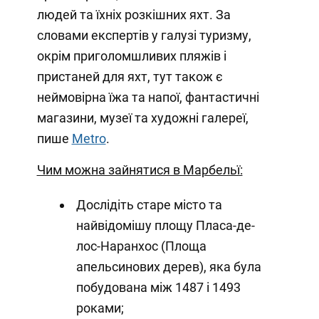
людей та їхніх розкішних яхт. За
словами експертів у галузі туризму,
окрім приголомшливих пляжів і
пристаней для яхт, тут також є
неймовірна їжа та напої, фантастичні
магазини, музеї та художні галереї,
пише
Metro
.
Чим можна зайнятися в Марбельї:
Дослідіть старе місто та
найвідомішу площу Пласа-де-
лос-Наранхос (Площа
апельсинових дерев), яка була
побудована між 1487 і 1493
роками;