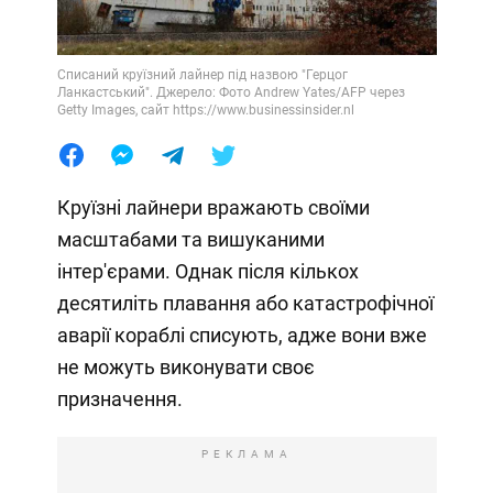
Списаний круїзний лайнер під назвою "Герцог
Ланкастський". Джерело: Фото Andrew Yates/AFP через
Getty Images, сайт https://www.businessinsider.nl
Круїзні лайнери вражають своїми
масштабами та вишуканими
інтер'єрами. Однак після кількох
десятиліть плавання або катастрофічної
аварії кораблі списують, адже вони вже
не можуть виконувати своє
призначення.
РЕКЛАМА