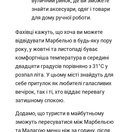
вуличний ринок, де ви зможете
знайти аксесуари, одяг і товари
для дому ручної роботи.
Фахівці кажуть, що хоча ви можете
відвідувати Марбелью в будь-яку пору
року, у жовтні та листопаді буває
комфортніша температура в середині
двадцяти градусів порівняно з 31°C у
розпал літа. У цьому місті знайдуть для
себе притулок як любителі галасливих
вечірок, так і ті, хто віддає перевагу
затишному спокою.
Додамо, що туристи в майбутньому
зможуть пересуватися між Марбельєю
та Малагою менш ніж за годину, після