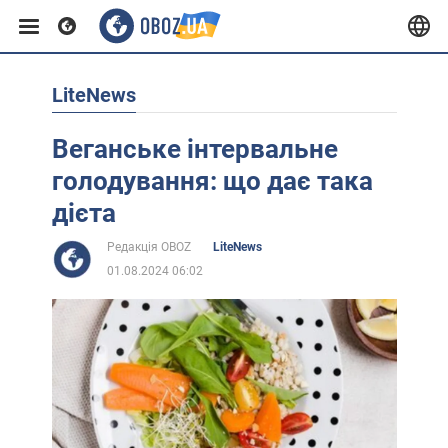
LiteNews
Європа
Веганське інтервальне
США
голодування: що дає така
дієта
Азія
Редакція OBOZ
LiteNews
01.08.2024 06:02
Африка
Життя
Лайфхаки