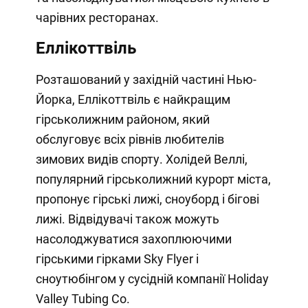
чарівних ресторанах.
Еллікоттвіль
Розташований у західній частині Нью-
Йорка, Еллікоттвіль є найкращим
гірськолижним районом, який
обслуговує всіх рівнів любителів
зимових видів спорту. Холідей Веллі,
популярний гірськолижний курорт міста,
пропонує гірські лижі, сноуборд і бігові
лижі. Відвідувачі також можуть
насолоджуватися захоплюючими
гірськими гірками Sky Flyer і
сноутюбінгом у сусідній компанії Holiday
Valley Tubing Co.