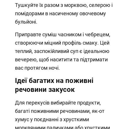
Тушкуйте їх разом з морквою, селерою і
помідорами в насиченому овочевому
бульйоні.
Приправте суміш часником і чебрецем,
створюючи міцний профіль смаку. Цей
теплий, заспокійливий суп є ідеальною
вечерею, щоб наситити та підтримати
вас протягом ночі.
Ідеї ​​багатих на поживні
речовини закусок
Для перекусів вибирайте продукти,
багаті поживними речовинами, як-от
хумус у поєднанні з хрусткими
морквяними паличками або хрусткими