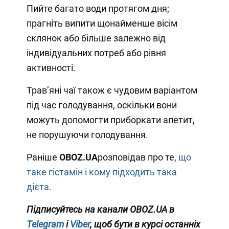
Пийте багато води протягом дня;
прагніть випити щонайменше вісім
склянок або більше залежно від
індивідуальних потреб або рівня
активності.
Трав’яні чаї також є чудовим варіантом
під час голодування, оскільки вони
можуть допомогти приборкати апетит,
не порушуючи голодування.
Раніше
OBOZ
.UA
розповідав про те,
що
таке гістамін і кому підходить така
дієта.
Підписуйтесь на канали OBOZ.UA в
Telegram
і
Viber
, щоб бути в курсі останніх