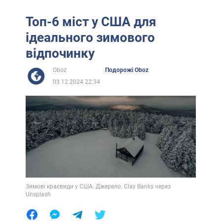
Топ-6 міст у США для
ідеального зимового
відпочинку
Oboz
Подорожі Oboz
03.12.2024 22:34
Зимові краєвиди у США. Джерело: Clay Banks через
Unsplash