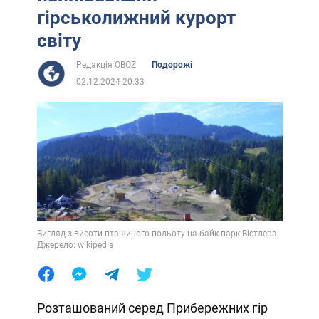
гірськолижний курорт
світу
Редакція OBOZ
Подорожі
02.12.2024 20:33
Вигляд з висоти пташиного польоту на байк-парк Вістлера.
Джерело: wikipedia
Розташований серед Прибережних гір