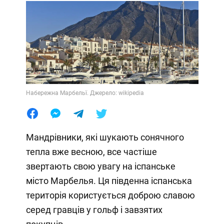
Набережна Марбельї. Джерело: wikipedia
Мандрівники, які шукають сонячного
тепла вже весною, все частіше
звертають свою увагу на іспанське
місто Марбелья. Ця південна іспанська
територія користується доброю славою
серед гравців у гольф і завзятих