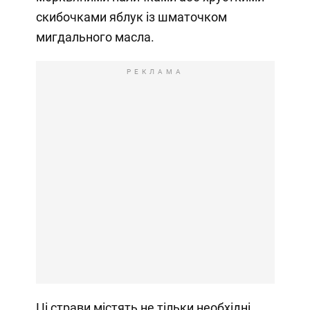
скибочками яблук із шматочком
мигдального масла.
РЕКЛАМА
Ці страви містять не тільки необхідні