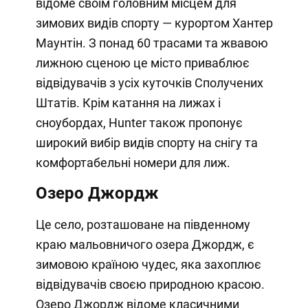
відоме своїм головним місцем для
зимових видів спорту — курортом Хантер
Маунтін. З понад 60 трасами та жвавою
лижною сценою це місто приваблює
відвідувачів з усіх куточків Сполучених
Штатів. Крім катання на лижах і
сноубордах, Hunter також пропонує
широкий вибір видів спорту на снігу та
комфортабельні номери для лиж.
Озеро Джордж
Це село, розташоване на південному
краю мальовничого озера Джордж, є
зимовою країною чудес, яка захоплює
відвідувачів своєю природною красою.
Озеро Джордж відоме класичними