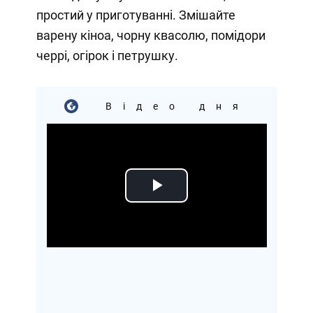
простий у приготуванні. Змішайте
варену кіноа, чорну квасолю, помідори
черрі, огірок і петрушку.
Відео дня
Play
Video