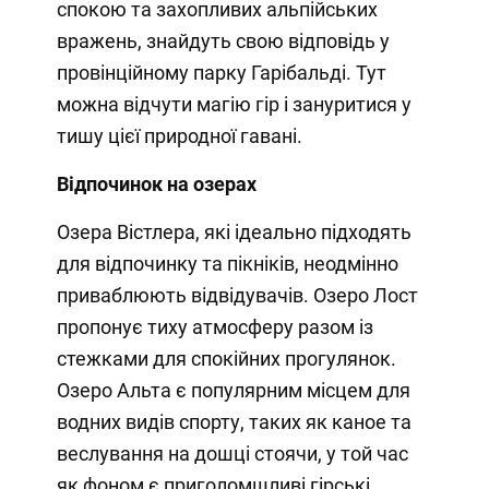
спокою та захопливих альпійських
вражень, знайдуть свою відповідь у
провінційному парку Гарібальді. Тут
можна відчути магію гір і зануритися у
тишу цієї природної гавані.
Відпочинок на озерах
Озера Вістлера, які ідеально підходять
для відпочинку та пікніків, неодмінно
приваблюють відвідувачів. Озеро Лост
пропонує тиху атмосферу разом із
стежками для спокійних прогулянок.
Озеро Альта є популярним місцем для
водних видів спорту, таких як каное та
веслування на дошці стоячи, у той час
як фоном є приголомшливі гірські