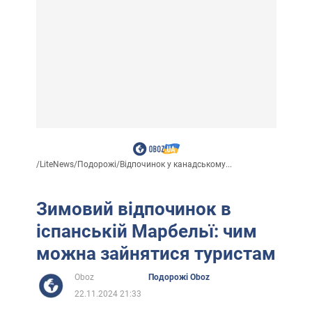
/
LiteNews
/
Подорожі
/
Відпочинок у канадському...
Зимовий відпочинок в
іспанській Марбельї: чим
можна зайнятися туристам
Oboz
Подорожі Oboz
22.11.2024 21:33