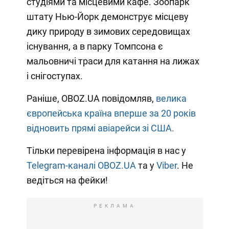
студіями та місцевими кафе. Зоопарк
штату Нью-Йорк демонструє місцеву
дику природу в зимових середовищах
існування, а в парку Томпсона є
мальовничі траси для катання на лижах
і снігоступах.
Раніше, OBOZ.UA повідомляв,
велика
європейська країна вперше за 20 років
відновить прямі авіарейси зі США.
Тільки перевірена інформація в нас у
Telegram-каналі OBOZ.UA
та у
Viber
. Не
ведіться на фейки!
РЕКЛАМА