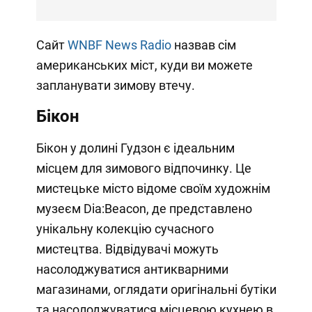
Сайт
WNBF News Radio
назвав сім
американських міст, куди ви можете
запланувати зимову втечу.
Бікон
Бікон у долині Гудзон є ідеальним
місцем для зимового відпочинку. Це
мистецьке місто відоме своїм художнім
музеєм Dia:Beacon, де представлено
унікальну колекцію сучасного
мистецтва. Відвідувачі можуть
насолоджуватися антикварними
магазинами, оглядати оригінальні бутіки
та насолоджуватися місцевою кухнею в