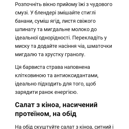
Розпочніть вікно прийому їжі з чудового
смузі. У блендері змішайте стиглі
банани, суміш ягід, листя свіжого
шпинату та мигдальне молоко до
ідеальної однорідності. Перекладіть у
миску та додайте насіння чіа, шматочки
мигдалю та хрустку гранолу.
Ця барвиста страва наповнена
клітковиною та антиоксидантами,
ідеально підходить для того, щоб
зарядити ранок енергією.
Салат з кіноа, насичений
протеїном, на обід
На обід скуштуйте салат з кіноа, ситний і