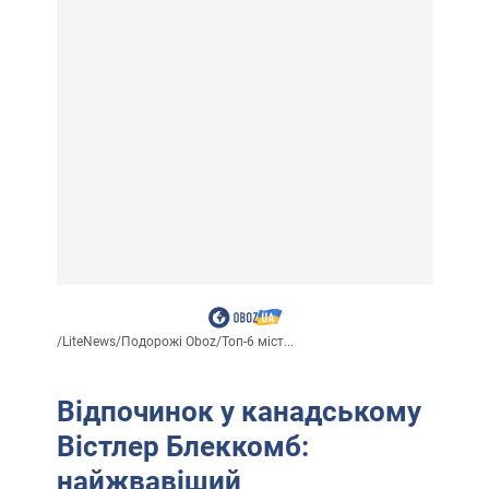
/
LiteNews
/
Подорожі Oboz
/
Топ-6 міст...
Відпочинок у канадському
Вістлер Блеккомб:
найжвавіший