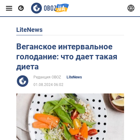
LiteNews
Европа
Веганское интервальное
США
голодание: что дает такая
диета
Азия
Редакция OBOZ
LiteNews
01.08.2024 06:02
Африка
Жизнь
Лайфхаки