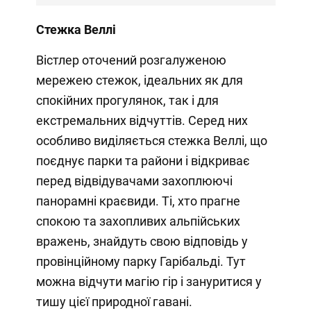
Стежка Веллі
Вістлер оточений розгалуженою
мережею стежок, ідеальних як для
спокійних прогулянок, так і для
екстремальних відчуттів. Серед них
особливо виділяється стежка Веллі, що
поєднує парки та райони і відкриває
перед відвідувачами захоплюючі
панорамні краєвиди. Ті, хто прагне
спокою та захопливих альпійських
вражень, знайдуть свою відповідь у
провінційному парку Гарібальді. Тут
можна відчути магію гір і зануритися у
тишу цієї природної гавані.