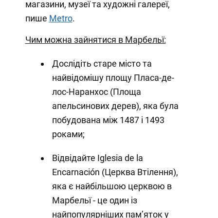
магазини, музеї та художні галереї,
пише
Metro
.
Чим можна зайнятися в Марбельї:
Дослідіть старе місто та
найвідомішу площу Пласа-де-
лос-Наранхос (Площа
апельсинових дерев), яка була
побудована між 1487 і 1493
роками;
Відвідайте Iglesia de la
Encarnación (Церква Втілення),
яка є найбільшою церквою в
Марбельї - це один із
найпопулярніших пам’яток у