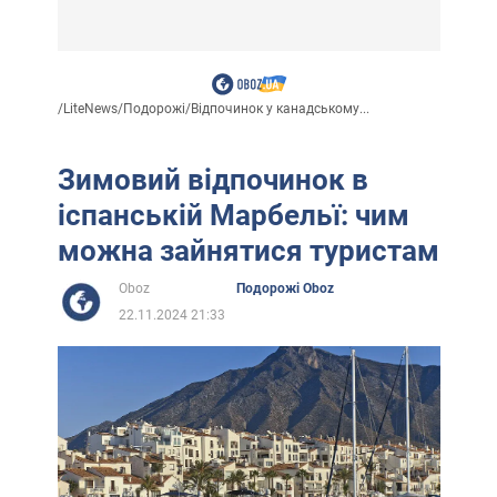
/
LiteNews
/
Подорожі
/
Відпочинок у канадському...
Зимовий відпочинок в
іспанській Марбельї: чим
можна зайнятися туристам
Oboz
Подорожі Oboz
22.11.2024 21:33