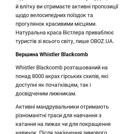
й влітку ви отримаєте активні пропозиції
щодо велосипедних поїздок та
прогулянок красивими місцями.
Натуральна краса Вістлера приваблює
туристів зі всього світу, пише OBOZ.UA.
Вершина Whistler Blackcomb
Whistler Blackcomb розташований на
понад 8000 акрах гірських схилів, які
доступні як початківцям, так і
досвідченим лижникам.
Активні мандрувальники отримають
різноманітні траси для навчання з
катання на лижах чи для покращення
навичок. Після закінчення зимового