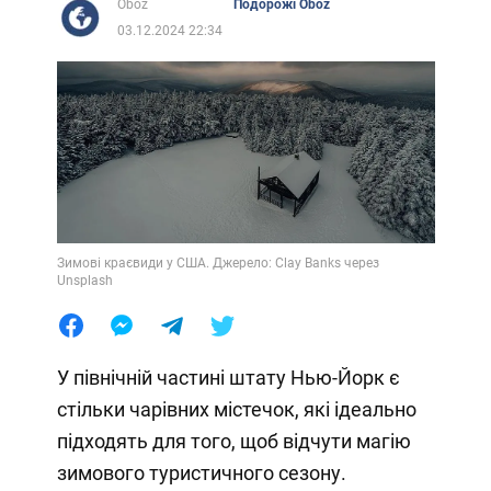
Oboz
Подорожі Oboz
03.12.2024 22:34
Зимові краєвиди у США. Джерело: Clay Banks через
Unsplash
У північній частині штату Нью-Йорк є
стільки чарівних містечок, які ідеально
підходять для того, щоб відчути магію
зимового туристичного сезону.