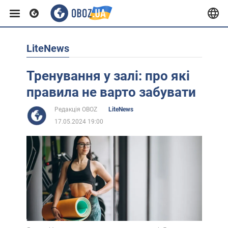
LiteNews
Європа
Тренування у залі: про які
США
правила не варто забувати
Редакція OBOZ
LiteNews
Азія
17.05.2024 19:00
Африка
Життя
Лайфхаки