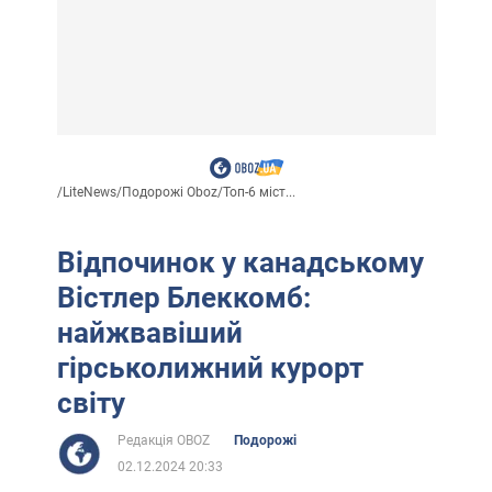
/
LiteNews
/
Подорожі Oboz
/
Топ-6 міст...
Відпочинок у канадському
Вістлер Блеккомб:
найжвавіший
гірськолижний курорт
світу
Редакція OBOZ
Подорожі
02.12.2024 20:33