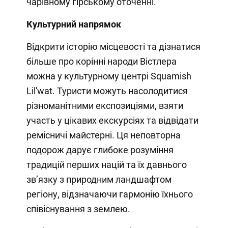
чарівному гірському оточенні.
Культурний напрямок
Відкрити історію місцевості та дізнатися
більше про корінні народи Вістлера
можна у культурному центрі Squamish
Lil'wat. Туристи можуть насолодитися
різноманітними експозиціями, взяти
участь у цікавих екскурсіях та відвідати
ремісничі майстерні. Ця неповторна
подорож дарує глибоке розуміння
традицій перших націй та їх давнього
зв’язку з природним ландшафтом
регіону, відзначаючи гармонію їхнього
співіснування з землею.