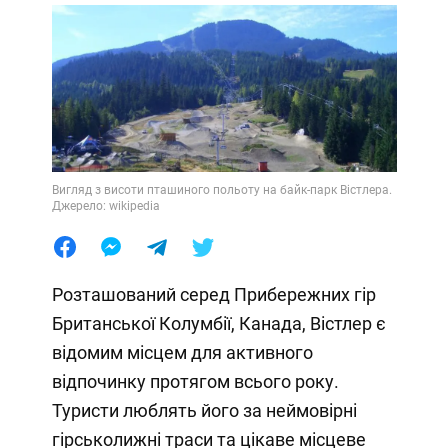
Вигляд з висоти пташиного польоту на байк-парк Вістлера.
Джерело: wikipedia
Розташований серед Прибережних гір
Британської Колумбії, Канада, Вістлер є
відомим місцем для активного
відпочинку протягом всього року.
Туристи люблять його за неймовірні
гірськолижні траси та цікаве місцеве