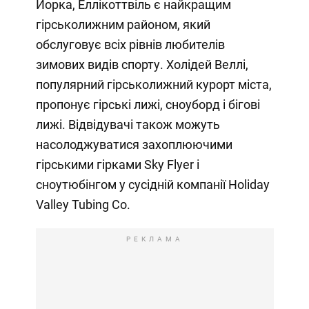
Йорка, Еллікоттвіль є найкращим
гірськолижним районом, який
обслуговує всіх рівнів любителів
зимових видів спорту. Холідей Веллі,
популярний гірськолижний курорт міста,
пропонує гірські лижі, сноуборд і бігові
лижі. Відвідувачі також можуть
насолоджуватися захоплюючими
гірськими гірками Sky Flyer і
сноутюбінгом у сусідній компанії Holiday
Valley Tubing Co.
РЕКЛАМА