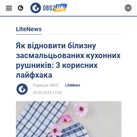
LiteNews
Європа
Як відновити білизну
США
засмальцьованих кухонних
рушників: 3 корисних
Азія
лайфхака
Редакція OBOZ
LiteNews
Африка
30.05.2024 13:00
Життя
Лайфхаки