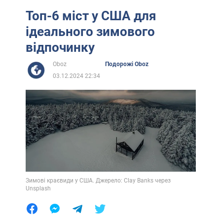
Топ-6 міст у США для
ідеального зимового
відпочинку
Oboz
Подорожі Oboz
03.12.2024 22:34
Зимові краєвиди у США. Джерело: Clay Banks через
Unsplash