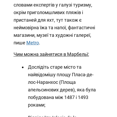
словами експертів у галузі туризму,
окрім приголомшливих пляжів і
пристаней для яхт, тут також є
неймовірна їжа та напої, фантастичні
магазини, музеї та художні галереї,
пише
Metro
.
Чим можна зайнятися в Марбельї:
Дослідіть старе місто та
найвідомішу площу Пласа-де-
лос-Наранхос (Площа
апельсинових дерев), яка була
побудована між 1487 і 1493
роками;