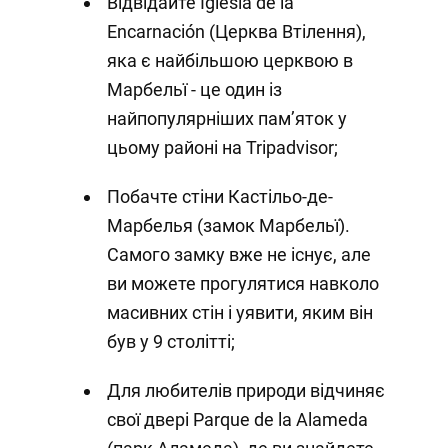
Відвідайте Iglesia de la
Encarnación (Церква Втілення),
яка є найбільшою церквою в
Марбельї - це один із
найпопулярніших пам’яток у
цьому районі на Tripadvisor;
Побачте стіни Кастільо-де-
Марбелья (замок Марбельї).
Самого замку вже не існує, але
ви можете прогулятися навколо
масивних стін і уявити, яким він
був у 9 столітті;
Для любителів природи відчиняє
свої двері Parque de la Alameda