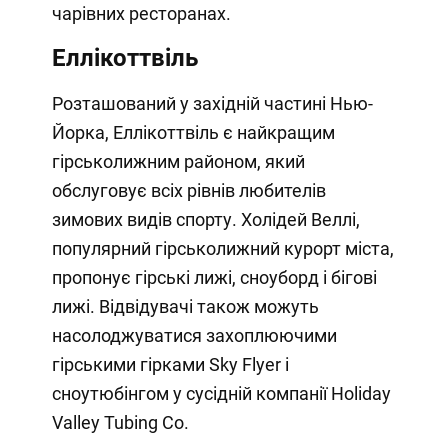
чарівних ресторанах.
Еллікоттвіль
Розташований у західній частині Нью-
Йорка, Еллікоттвіль є найкращим
гірськолижним районом, який
обслуговує всіх рівнів любителів
зимових видів спорту. Холідей Веллі,
популярний гірськолижний курорт міста,
пропонує гірські лижі, сноуборд і бігові
лижі. Відвідувачі також можуть
насолоджуватися захоплюючими
гірськими гірками Sky Flyer і
сноутюбінгом у сусідній компанії Holiday
Valley Tubing Co.