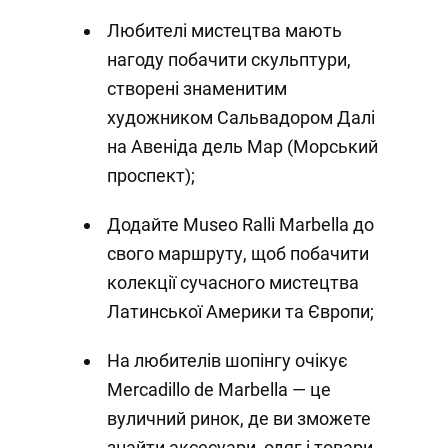
Любителі мистецтва мають
нагоду побачити скульптури,
створені знаменитим
художником Сальвадором Далі
на Авеніда дель Мар (Морський
проспект);
Додайте Museo Ralli Marbella до
свого маршруту, щоб побачити
колекції сучасного мистецтва
Латинської Америки та Європи;
На любителів шопінгу очікує
Mercadillo de Marbella — це
вуличний ринок, де ви зможете
знайти аксесуари, одяг і товари