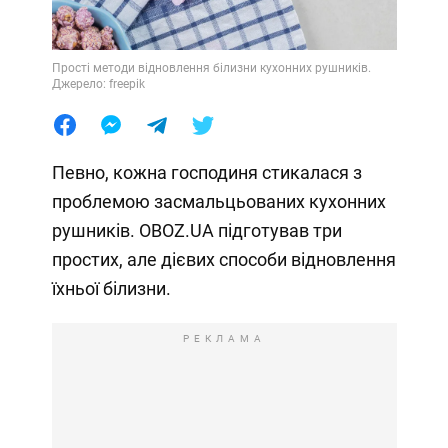
Прості методи відновлення білизни кухонних рушників.
Джерело: freepik
Певно, кожна господиня стикалася з
проблемою засмальцьованих кухонних
рушників. OBOZ.UA підготував три
простих, але дієвих способи відновлення
їхньої білизни.
РЕКЛАМА