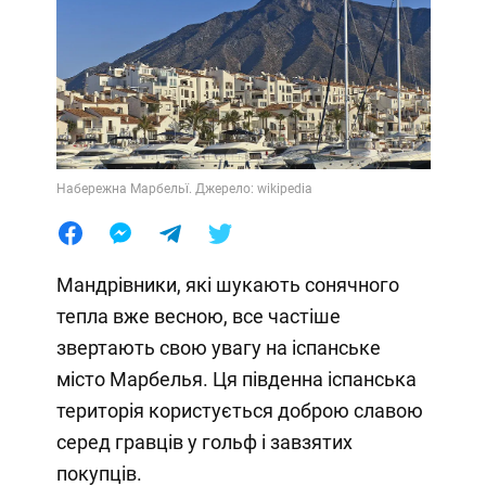
Набережна Марбельї. Джерело: wikipedia
Мандрівники, які шукають сонячного
тепла вже весною, все частіше
звертають свою увагу на іспанське
місто Марбелья. Ця південна іспанська
територія користується доброю славою
серед гравців у гольф і завзятих
покупців.