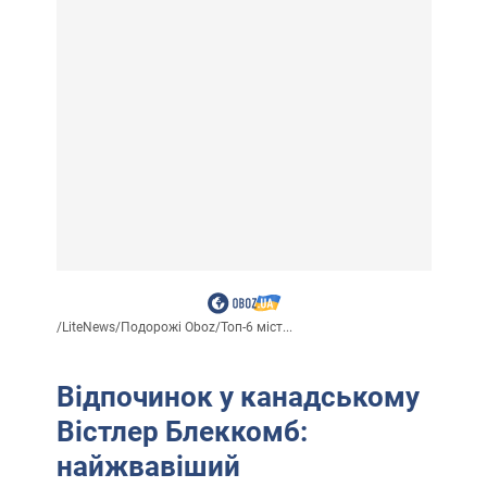
/
LiteNews
/
Подорожі Oboz
/
Топ-6 міст...
Відпочинок у канадському
Вістлер Блеккомб:
найжвавіший