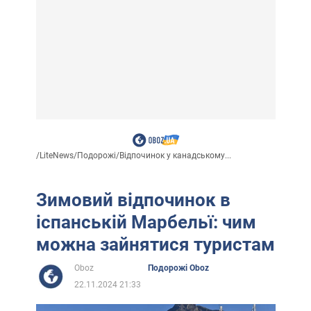
/
LiteNews
/
Подорожі
/
Відпочинок у канадському...
Зимовий відпочинок в
іспанській Марбельї: чим
можна зайнятися туристам
Oboz
Подорожі Oboz
22.11.2024 21:33