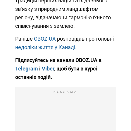
традицій перших націй та їх давнього
зв’язку з природним ландшафтом
регіону, відзначаючи гармонію їхнього
співіснування з землею.
Раніше
OBOZ.UA
розповідав про головні
недоліки життя у Канаді.
Підписуйтесь на канали OBOZ.UA в
Telegram
і
Viber
, щоб бути в курсі
останніх подій.
РЕКЛАМА