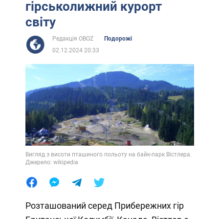
гірськолижний курорт
світу
Редакція OBOZ
Подорожі
02.12.2024 20:33
Вигляд з висоти пташиного польоту на байк-парк Вістлера.
Джерело: wikipedia
Розташований серед Прибережних гір