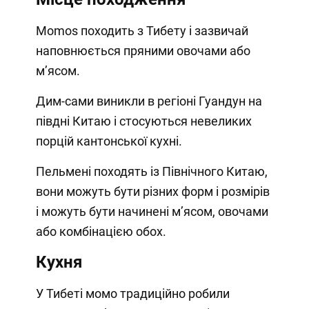
Momos походить з Тибету і зазвичай
наповнюється пряними овочами або
м’ясом.
Дим-сами виникли в регіоні Гуандун на
півдні Китаю і стосуються невеликих
порцій кантонської кухні.
Пельмені походять із Північного Китаю,
вони можуть бути різних форм і розмірів
і можуть бути начинені м’ясом, овочами
або комбінацією обох.
Кухня
У Тибеті момо традиційно робили