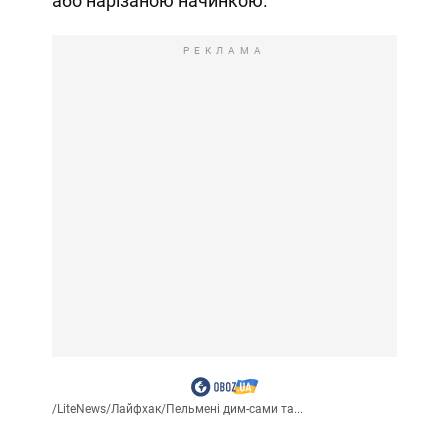
або нарізаною начинкою.
РЕКЛАМА
/
LiteNews
/
Лайфхак
/
Пельмені дим-сами та...