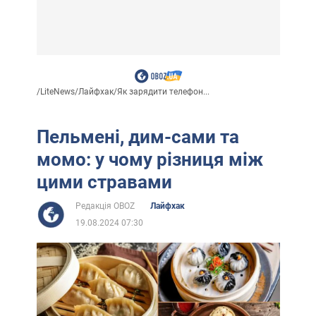
/
LiteNews
/
Лайфхак
/
Як зарядити телефон...
Пельмені, дим-сами та
момо: у чому різниця між
цими стравами
Редакція OBOZ
Лайфхак
19.08.2024 07:30