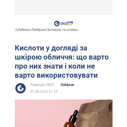
/
LiteNews
/
Лайфхак
/
Затишок та розкіш:...
Кислоти у догляді за
шкірою обличчя: що варто
про них знати і коли не
варто використовувати
Редакція OBOZ
Лайфхак
07.08.2024 21:15