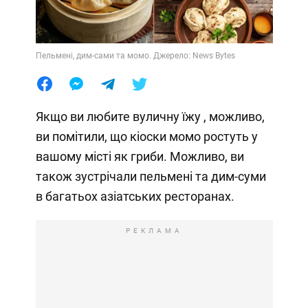
Пельмені, дим-сами та момо. Джерело: News Bytes
Якщо ви любите вуличну їжу , можливо,
ви помітили, що кіоски момо ростуть у
вашому місті як гриби. Можливо, ви
також зустрічали пельмені та дим-суми
в багатьох азіатських ресторанах.
РЕКЛАМА