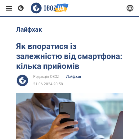
Лайфхак
Європа
Як впоратися із
США
залежністю від смартфона:
кілька прийомів
Азія
Редакція OBOZ
Лайфхак
21.06.2024 20:58
Африка
Життя
Лайфхаки