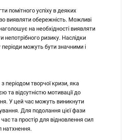
ти помітного успіху в деяких
во виявляти обережність. Можливі
 наголошує на необхідності виявляти
ти непотрібного ризику. Наслідки
у періоди можуть бути значними і
з періодом творчої кризи, яка
єю та відсутністю мотивації до
ня. У цей час можуть виникнути
рування. Для подолання цієї фази
час та простір для відновлення сил
л натхнення.