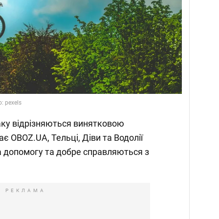
: pexels
аку відрізняються винятковою
ає OBOZ.UA, Тельці, Діви та Водолії
а допомогу та добре справляються з
РЕКЛАМА