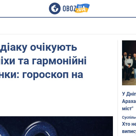
одіаку очікують
іхи та гармонійні
нки: гороскоп на
У Дні
Араха
міст"
Суспіль
Хто н
випис