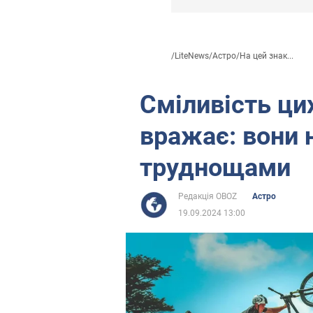
/
LiteNews
/
Астро
/
На цей знак...
Сміливість цих
вражає: вони 
труднощами
Редакція OBOZ
Астро
19.09.2024 13:00