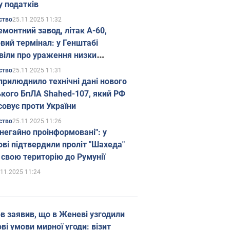
у податків
25.11.2025 11:32
ство
емонтний завод, літак А-60,
вий термінал: у Генштабі
віли про ураження низки
гічних об'єктів Росії
25.11.2025 11:31
ство
прилюднило технічні дані нового
ького БпЛА Shahed-107, який РФ
совує проти України
25.11.2025 11:26
ство
 негайно проінформовані": у
ві підтвердили проліт "Шахеда"
 свою територію до Румунії
.11.2025 11:24
в заявив, що в Женеві узгодили
і умови мирної угоди: візит