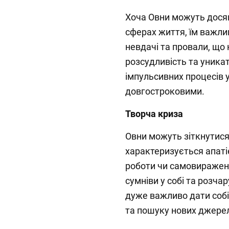
Хоча Овни можуть досяг
сферах життя, їм важли
невдачі та провали, що
розсудливість та уника
імпульсивних процесів 
довгостроковими.
Творча криза
Овни можуть зіткнутися 
характеризується апаті
роботи чи самовиражен
сумніви у собі та розча
дуже важливо дати собі 
та пошуку нових джере