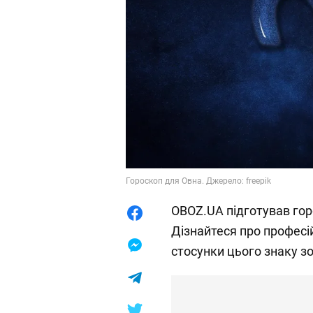
Гороскоп для Овна. Джерело: freepik
OBOZ.UA підготував гор
Дізнайтеся про професій
стосунки цього знаку зо