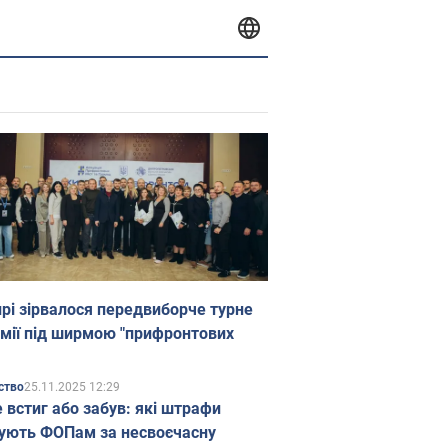
прі зірвалося передвиборче турне
мії під ширмою "прифронтових
25.11.2025 12:29
ство
е встиг або забув: які штрафи
ують ФОПам за несвоєчасну