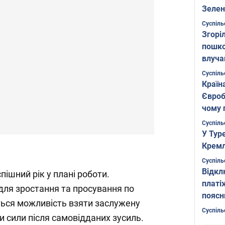
Зелен
листо
Суспіль
Згоріл
пошко
влуча
Фото
Суспіль
Країн
Євроб
чому 
Суспіль
У Тур
Кремл
Суспіль
Відкл
пішний рік у плані роботи.
платі
для зростання та просування по
поясн
иться можливість взяти заслужену
Суспіль
и сили після самовідданих зусиль.