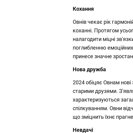
Кохання
Овнів чекає рік гармоні
коханні. Протягом усьо
налагодити міцні зв'язк
поглибленню емоційних 
принесе значне зростан
Нова дружба
2024 обіцяє Овнам нові 
старими друзями. З'явля
характеризуються зага
спілкуванням. Овни від
що зміцнить їхнє прагне
Невдачі