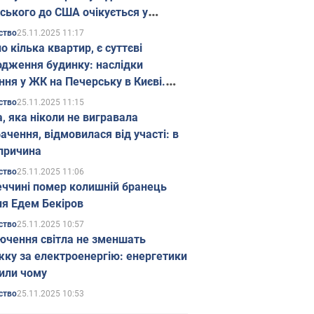
ського до США очікується у
паді
25.11.2025 11:17
ство
о кілька квартир, є суттєві
дження будинку: наслідки
ння у ЖК на Печерську в Києві.
25.11.2025 11:15
ство
а, яка ніколи не вигравала
ачення, відмовилася від участі: в
причина
25.11.2025 11:06
ство
еччині помер колишній бранець
я Едем Бекіров
25.11.2025 10:57
ство
ючення світла не зменшать
жку за електроенергію: енергетики
или чому
25.11.2025 10:53
ство