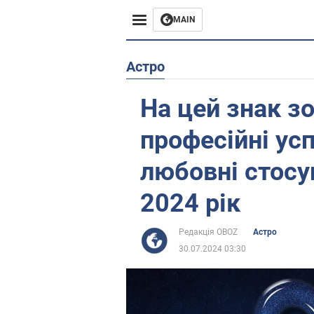
MAIN
Європа
Астро
США
На цей знак з
Азія
професійні усп
Африка
любовні стосу
2024 рік
Життя
Лайфхаки
Редакція OBOZ
Астро
30.07.2024 03:30