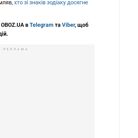
мляв,
хто зі знаків зодіаку досягне
и OBOZ.UA в
Telegram
та
Viber
, щоб
дій.
РЕКЛАМА