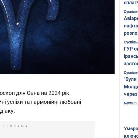
сплат
Суспіль
Авіар
нафто
розпо
страте
Суспіль
ГУР о
іранс
засто
Суспіль
"Були
Молдо
оскоп для Овна на 2024 рік.
через
ні успіхи та гармонійні любовні
25
News
діаку.
РЕКЛАМА
Умєро
ключов