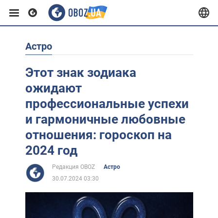
Астро
Европа
Этот знак зодиака
США
ожидают
профессиональные успехи
Азия
и гармоничные любовные
отношения: гороскоп на
Африка
2024 год
Редакция OBOZ
Астро
Жизнь
30.07.2024 03:30
Лайфхаки