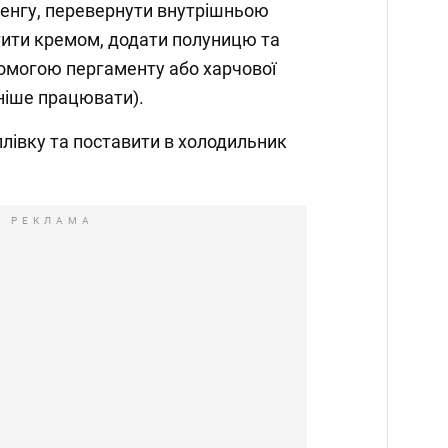
ренгу, перевернути внутрішньою
тити кремом, додати полуницю та
помогою пергаменту або харчової
чніше працювати).
плівку та поставити в холодильник
РЕКЛАМА