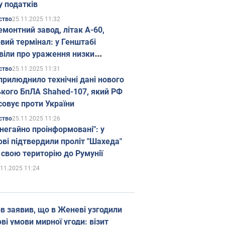
у податків
25.11.2025 11:32
ство
емонтний завод, літак А-60,
вий термінал: у Генштабі
віли про ураження низки
гічних об'єктів Росії
25.11.2025 11:31
ство
прилюднило технічні дані нового
ького БпЛА Shahed-107, який РФ
совує проти України
25.11.2025 11:26
ство
 негайно проінформовані": у
ві підтвердили проліт "Шахеда"
 свою територію до Румунії
.11.2025 11:24
в заявив, що в Женеві узгодили
і умови мирної угоди: візит