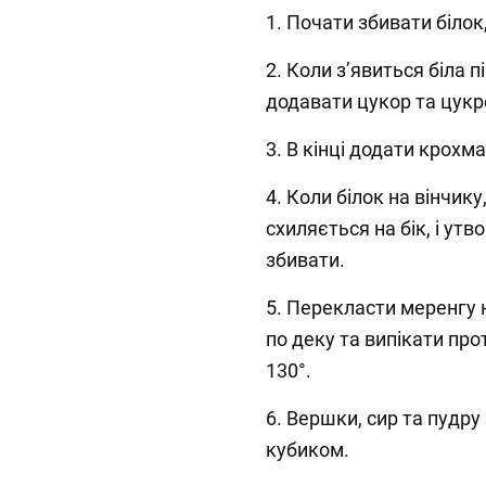
1. Почати збивати білок,
2. Коли зʼявиться біла п
додавати цукор та цукр
3. В кінці додати крохм
4. Коли білок на вінчику
схиляється на бік, і ут
збивати.
5. Перекласти меренгу 
по деку та випікати про
130°.
6. Вершки, сир та пудр
кубиком.