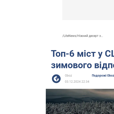
/
LiteNews
/
Ніжний десерт з...
Топ-6 міст у 
зимового відп
Oboz
Подорожі Obo
03.12.2024 22:34