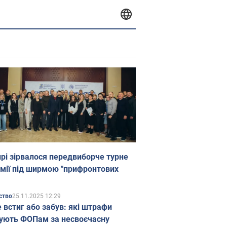
прі зірвалося передвиборче турне
мії під ширмою "прифронтових
25.11.2025 12:29
ство
е встиг або забув: які штрафи
ують ФОПам за несвоєчасну