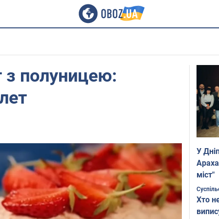
 з полуницею:
лет
У Дні
Араха
міст"
Суспіль
Хто н
випис