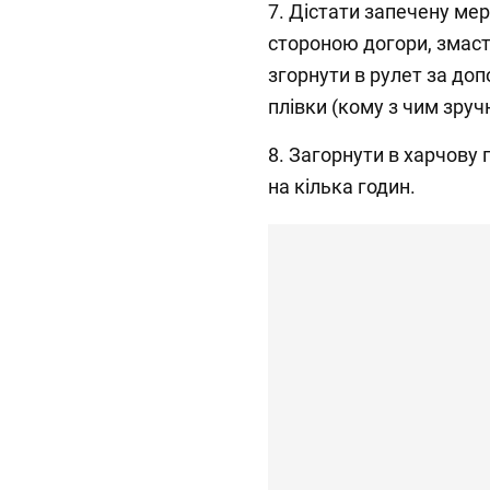
7. Дістати запечену ме
стороною догори, змас
згорнути в рулет за до
плівки (кому з чим зру
8. Загорнути в харчову 
на кілька годин.