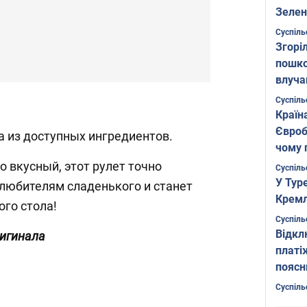
Зелен
листо
Суспіль
Згоріл
пошко
влуча
Фото
Суспіль
Країн
Євроб
а из доступных ингредиентов.
чому 
 вкусный, этот рулет точно
Суспіль
У Тур
 любителям сладенького и станет
Кремл
го стола!
Суспіль
Відкл
ригинала
платі
поясн
Суспіль