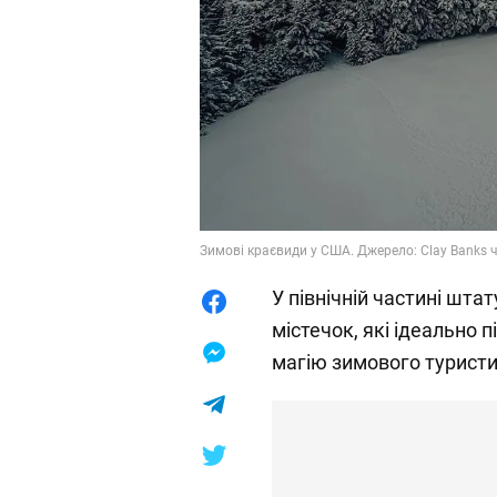
Зимові краєвиди у США. Джерело: Clay Banks 
У північній частині шта
містечок, які ідеально 
магію зимового туристи