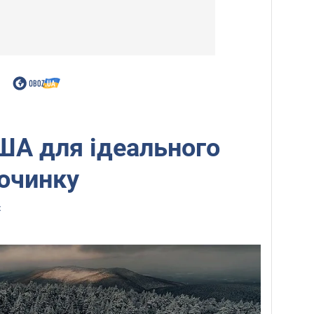
США для ідеального
очинку
z