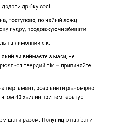
 додати дрібку солі.
іна, поступово, по чайній ложці
ову пудру, продовжуючи збивати.
аль та лимонний сік.
, який ви виймаєте з маси, не
ворюється твердий пік — припиняйте
на пергамент, розрівняти рівномірно
тягом 40 хвилин при температурі
у змішати разом. Полуницю нарізати