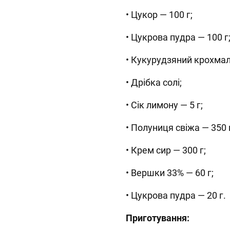
• Цукор — 100 г;
• Цукрова пудра — 100 г
• Кукурудзяний крохмаль
• Дрібка солі;
• Сік лимону — 5 г;
• Полуниця свіжа — 350 
• Крем сир — 300 г;
• Вершки 33% — 60 г;
• Цукрова пудра — 20 г.
Приготування: