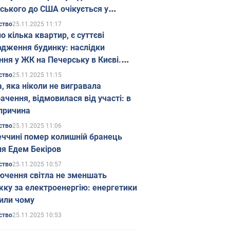
ського до США очікується у
паді
25.11.2025 11:17
ство
о кілька квартир, є суттєві
дження будинку: наслідки
ння у ЖК на Печерську в Києві.
25.11.2025 11:15
ство
а, яка ніколи не вигравала
ачення, відмовилася від участі: в
причина
25.11.2025 11:06
ство
еччині помер колишній бранець
я Едем Бекіров
25.11.2025 10:57
ство
ючення світла не зменшать
жку за електроенергію: енергетики
или чому
25.11.2025 10:53
ство