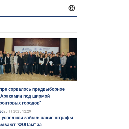
пре сорвалось предвыборное
 Арахамии под ширмой
ронтовых городов"
25.11.2025 12:29
во
е успел или забыл: какие штрафы
ывают "ФОПам" за