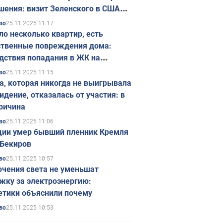
шения: визит Зеленского в США
ется в ноябре
25.11.2025 11:17
во
ло несколько квартир, есть
твенные повреждения дома:
дствия попадания в ЖК на
ске в Киеве. Фото
25.11.2025 11:15
во
а, которая никогда не выигрывала
идение, отказалась от участия: в
ричина
25.11.2025 11:06
во
ции умер бывший пленник Кремля
Бекиров
25.11.2025 10:57
во
чения света не уменьшат
жку за электроэнергию:
етики объяснили почему
25.11.2025 10:53
во