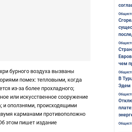
согла
ожида
Общест
Сгоре
сущес
после
Печер
Общест
Стран
Евров
чем п
хри бурного воздуха вызваны
Общест
В Тур
ориями помех: тепловыми, когда
Эдем 
тся из-за более прохладного;
Общест
рное или искусственное сооружение
Отклю
а; и оползнями, происходящими
плате
двумя карманами противоположно
энерг
Об этом пишет издание
Общест