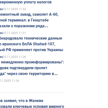
евременную уплату налогов
25.11.2025 11:32
во
емонтный завод, самолет А-60,
ной терминал: в Генштабе
азали о поражении ряда
егических объектов России
25.11.2025 11:31
во
бнародовало технические данные
о иранского БпЛА Shahed-107,
ый РФ применяет против Украины
25.11.2025 11:26
во
 немедленно проинформированы":
дове подтвердили пролет
да" через свою территорию в
нию
.11.2025 11:24
в заявил, что в Женеве
совали ключевые условия мирного