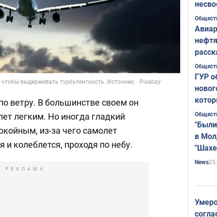
несво
Общест
Авиар
нефтя
расск
страт
Общест
ГУР о
чтобы выдерживать турбулентность. Источник: · Pixabay
новог
котор
о ветру. В большинстве своем он
Общест
лет легким. Но иногда гладкий
"Были
окойным, из-за чего самолет
в Мол
я и колеблется, проходя по небу.
"Шахе
Румы
25
News
РЕКЛАМА
Умеро
согла