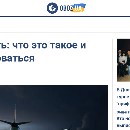
: что это такое и
оваться
В Дне
турне
"приф
Общест
Кто н
выпис