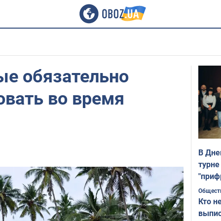
ые обязательно
овать во время
В Дне
турне
"приф
Общест
Кто н
выпис