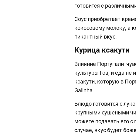
готовится с различным
Соус приобретает крем
кокосовому молоку, а 
пикантный вкус.
Курица ксакути
Влияние Португали чув
культуры Гоа, и еда не 
ксакути, которую в Пор
Galinha.
Блюдо готовится с луко
крупными сушеными чил
можете подавать его с 
случае, вкус будет бож