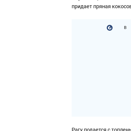
придает пряная кокосов
В
Рагу подается с топлен