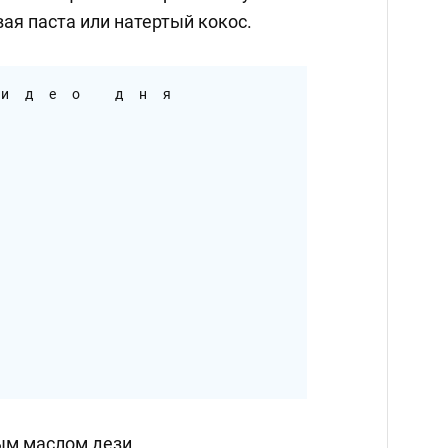
ая паста или натертый кокос.
идео дня
ым маслом дези.