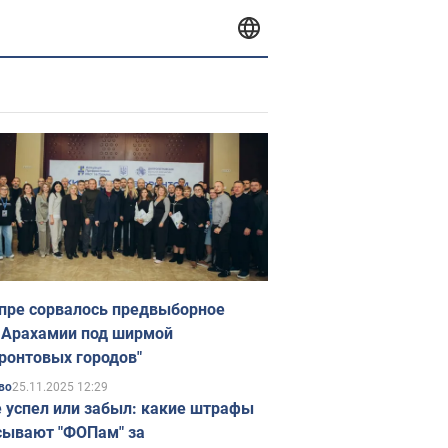
пре сорвалось предвыборное
 Арахамии под ширмой
ронтовых городов"
25.11.2025 12:29
во
е успел или забыл: какие штрафы
ывают "ФОПам" за