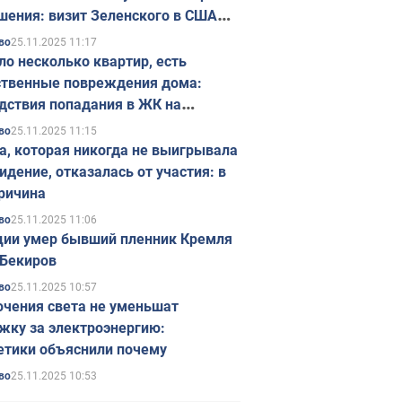
шения: визит Зеленского в США
ется в ноябре
25.11.2025 11:17
во
ло несколько квартир, есть
твенные повреждения дома:
дствия попадания в ЖК на
ске в Киеве. Фото
25.11.2025 11:15
во
а, которая никогда не выигрывала
идение, отказалась от участия: в
ричина
25.11.2025 11:06
во
ции умер бывший пленник Кремля
Бекиров
25.11.2025 10:57
во
чения света не уменьшат
жку за электроэнергию:
етики объяснили почему
25.11.2025 10:53
во