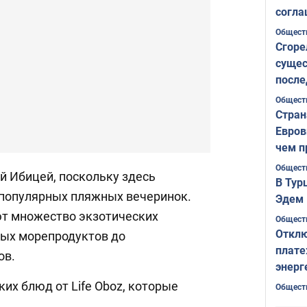
согла
ожида
Общест
Сгоре
сущес
после
Печер
Общест
Стран
Евров
чем п
Общест
й Ибицей, поскольку здесь
В Тур
популярных пляжных вечеринок.
Эдем 
т множество экзотических
Общест
Отклю
ных морепродуктов до
плате
ов.
энерг
ких блюд от Life Oboz, которые
Общест