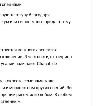
и специями.
овую текстуру благодаря
кокум или сырое манго придают ему
ствуется во многих аспектах
исключение. В частности, это курица
тугалии называют Chacuti de
м, кокосом, семенами мака,
и и множеством других специй. Вы
горячим рисом или хлебом. В любом
ественным.