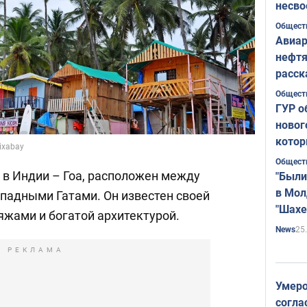
несво
Общест
Авиар
нефтя
расск
страт
Общест
ГУР о
новог
котор
ixabay
Общест
в Индии – Гоа, расположен между
"Были
в Мол
падными Гатами. Он известен своей
"Шахе
яжами и богатой архитектурой.
Румы
25
News
РЕКЛАМА
Умеро
согла