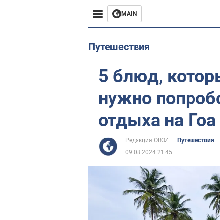
MAIN
Европа
Путешествия
США
5 блюд, котор
Азия
нужно попроб
Африка
отдыха на Гоа
Жизнь
Редакция OBOZ
Путешествия
09.08.2024 21:45
Лайфхаки