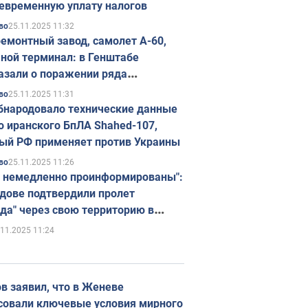
евременную уплату налогов
25.11.2025 11:32
во
емонтный завод, самолет А-60,
ной терминал: в Генштабе
азали о поражении ряда
егических объектов России
25.11.2025 11:31
во
бнародовало технические данные
о иранского БпЛА Shahed-107,
ый РФ применяет против Украины
25.11.2025 11:26
во
 немедленно проинформированы":
дове подтвердили пролет
да" через свою территорию в
нию
.11.2025 11:24
в заявил, что в Женеве
совали ключевые условия мирного