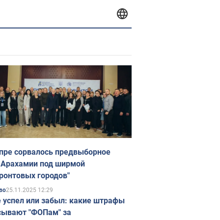
пре сорвалось предвыборное
 Арахамии под ширмой
ронтовых городов"
25.11.2025 12:29
во
е успел или забыл: какие штрафы
ывают "ФОПам" за