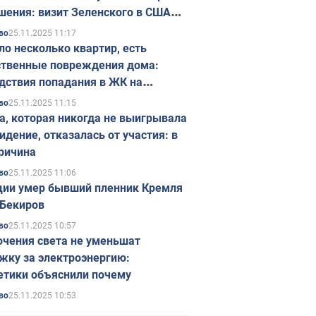
шения: визит Зеленского в США
ется в ноябре
25.11.2025 11:17
во
ло несколько квартир, есть
твенные повреждения дома:
дствия попадания в ЖК на
ске в Киеве. Фото
25.11.2025 11:15
во
а, которая никогда не выигрывала
идение, отказалась от участия: в
ричина
25.11.2025 11:06
во
ции умер бывший пленник Кремля
Бекиров
25.11.2025 10:57
во
чения света не уменьшат
жку за электроэнергию:
етики объяснили почему
25.11.2025 10:53
во