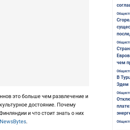
согла
ожида
Общест
Сгоре
сущес
после
Печер
Общест
Стран
Евров
чем п
Общест
В Тур
Эдем 
Общест
ннов это больше чем развлечение и
Отклю
и культурное достояние. Почему
плате
Финляндии и что стоит знать о них
энерг
NewsBytes
.
Общест