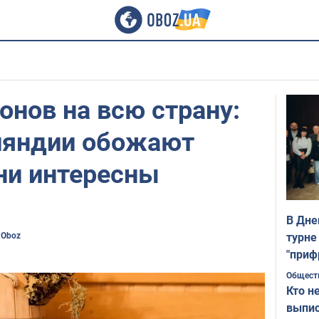
онов на всю страну:
ляндии обожают
ни интересны
В Дне
 Oboz
турне
"приф
Общест
Кто н
выпис