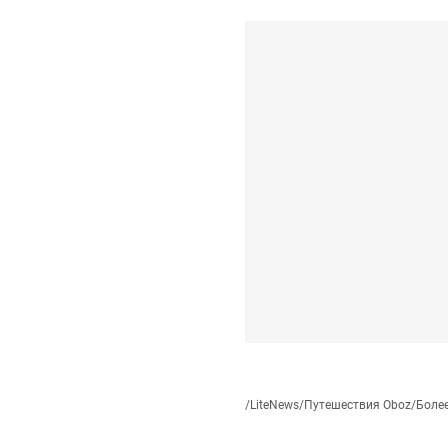
/
LiteNews
/
Путешествия Oboz
/
Более