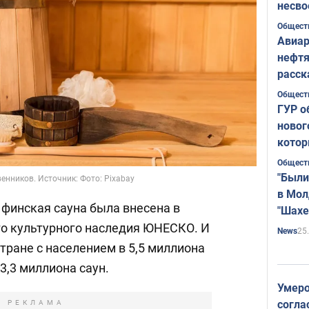
несво
Общест
Авиар
нефтя
расск
страт
Общест
ГУР о
новог
котор
Общест
"Были
енников. Источник: Фото: Pixabay
в Мол
 финская сауна была внесена в
"Шахе
Румы
о культурного наследия ЮНЕСКО. И
25
News
стране с населением в 5,5 миллиона
3,3 миллиона саун.
Умеро
согла
РЕКЛАМА