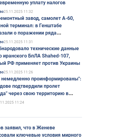
евременную уплату налогов
25.11.2025 11:32
во
емонтный завод, самолет А-60,
ной терминал: в Генштабе
азали о поражении ряда
егических объектов России
25.11.2025 11:31
во
бнародовало технические данные
о иранского БпЛА Shahed-107,
ый РФ применяет против Украины
25.11.2025 11:26
во
 немедленно проинформированы":
дове подтвердили пролет
да" через свою территорию в
нию
.11.2025 11:24
в заявил, что в Женеве
совали ключевые условия мирного