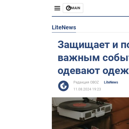
MAIN
Европа
LiteNews
США
Защищает и п
Азия
важным событ
Африка
одевают одеж
Жизнь
Редакция OBOZ
LiteNews
11.08.2024 19:23
Лайфхаки