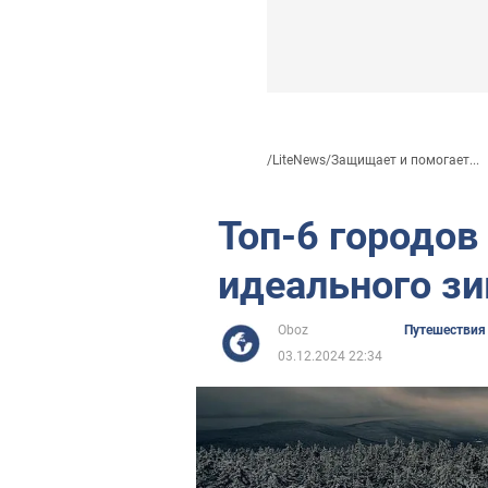
/
LiteNews
/
Защищает и помогает...
Топ-6 городов
идеального з
Oboz
Путешествия
03.12.2024 22:34