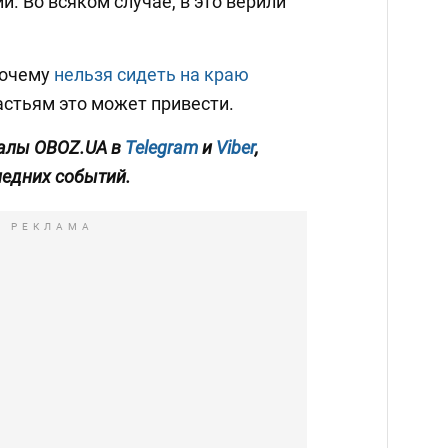
й. Во всяком случае, в это верили
почему
нельзя сидеть на краю
астьям это может привести.
алы OBOZ.UA в
Telegram
и
Viber
,
ледних событий.
РЕКЛАМА