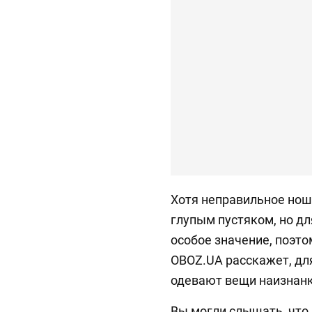
Хотя неправильное но
глупым пустяком, но д
особое значение, поэто
OBOZ.UA расскажет, дл
одевают вещи наизнанк
Вы могли слышать, что