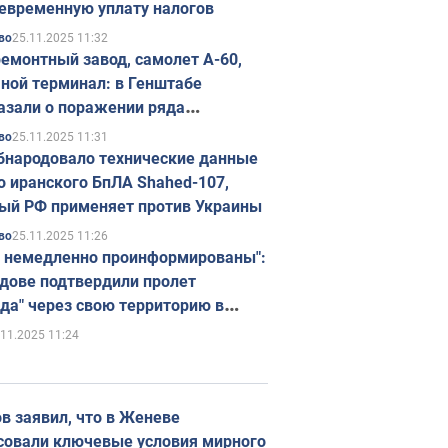
евременную уплату налогов
25.11.2025 11:32
во
емонтный завод, самолет А-60,
ной терминал: в Генштабе
азали о поражении ряда
егических объектов России
25.11.2025 11:31
во
бнародовало технические данные
о иранского БпЛА Shahed-107,
ый РФ применяет против Украины
25.11.2025 11:26
во
 немедленно проинформированы":
дове подтвердили пролет
да" через свою территорию в
нию
.11.2025 11:24
в заявил, что в Женеве
совали ключевые условия мирного