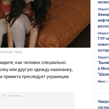
несво
Общест
Авиар
нефтя
расск
страт
Общест
ГУР о
новог
котор
сточник: Pexels
Общест
видите, как человек специально
"Были
в Мол
олку или другую одежду наизнанку,
"Шахе
та примета преследует украинцев
Румы
25
News
РЕКЛАМА
Умеро
согла