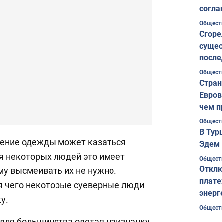
согла
ожида
Общест
Сгоре
сущес
после
Печер
Общест
Стран
Евров
чем п
Общест
В Тур
шение одежды может казаться
Эдем 
ля некоторых людей это имеет
Общест
Отклю
му высмеивать их не нужно.
плате
я чего некоторые суеверные люди
энерг
у.
Общест
 для большинства одетая наизнанку