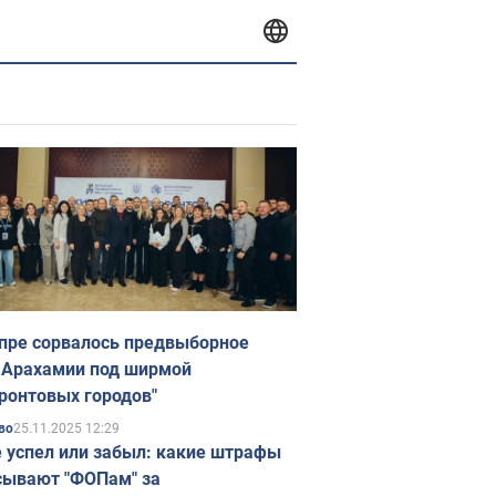
пре сорвалось предвыборное
 Арахамии под ширмой
ронтовых городов"
25.11.2025 12:29
во
е успел или забыл: какие штрафы
ывают "ФОПам" за