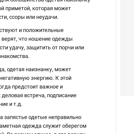
ой приметой, которая может
ти, ссоры или неудачи.
ествуют и положительные
 верят, что ношение одежды
ти удачу, защитить от порчи или
знакомства.
да, одетая наизнанку, может
 негативную энергию. К этой
огда предстоит важное и
 деловая встреча, подписание
ие и т.д.
на запястье одетые неправильно
заметная одежда служит оберегом