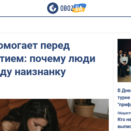
омогает перед
ием: почему люди
ду наизнанку
В Дне
турне
"приф
Общест
Кто н
выпис