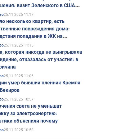
шения: визит Зеленского в США
ется в ноябре
25.11.2025 11:17
во
ло несколько квартир, есть
твенные повреждения дома:
дствия попадания в ЖК на
ске в Киеве. Фото
25.11.2025 11:15
во
а, которая никогда не выигрывала
идение, отказалась от участия: в
ричина
25.11.2025 11:06
во
ции умер бывший пленник Кремля
Бекиров
25.11.2025 10:57
во
чения света не уменьшат
жку за электроэнергию:
етики объяснили почему
25.11.2025 10:53
во