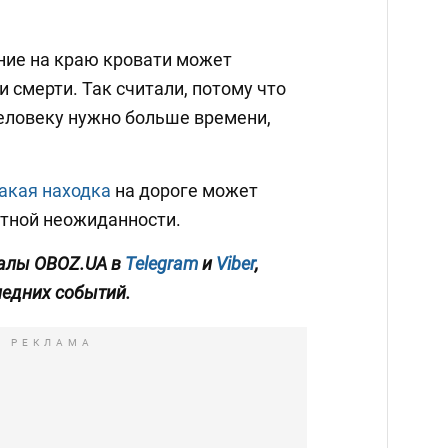
ение на краю кровати может
и смерти. Так считали, потому что
человеку нужно больше времени,
акая находка
на дороге может
ятной неожиданности.
алы OBOZ.UA в
Telegram
и
Viber
,
ледних событий.
РЕКЛАМА