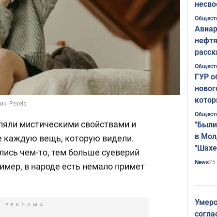
несво
Общест
Авиар
нефтя
расск
страт
Общест
ГУР о
новог
котор
к: Pexels
Общест
ляли мистическими свойствами и
"Были
в Мол
е каждую вещь, которую видели.
"Шахе
лись чем-то, тем больше суеверий
Румы
25
News
имер, в народе есть немало примет
Умеро
РЕКЛАМА
согла