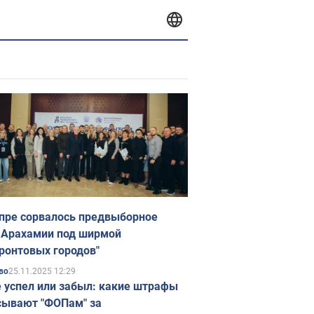
пре сорвалось предвыборное
 Арахамии под ширмой
ронтовых городов"
25.11.2025 12:29
во
е успел или забыл: какие штрафы
ывают "ФОПам" за