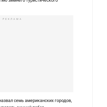
агию зимнего туристического
РЕКЛАМА
назвал семь американских городов,