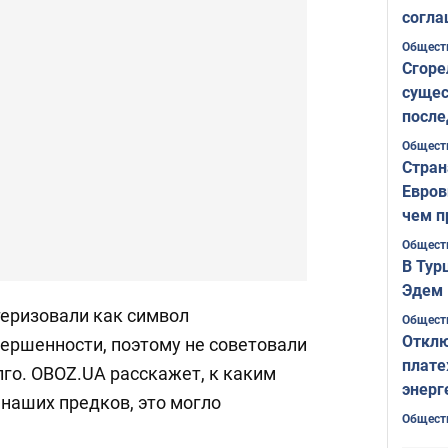
согла
ожида
Общест
Сгоре
сущес
после
Печер
Общест
Стран
Евров
чем п
Общест
В Тур
Эдем 
теризовали как символ
Общест
Отклю
вершенности, поэтому не советовали
плате
лго. OBOZ.UA расскажет, к каким
энерг
наших предков, это могло
Общест