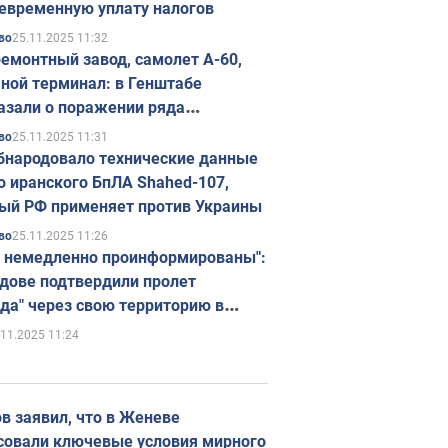
евременную уплату налогов
25.11.2025 11:32
во
емонтный завод, самолет А-60,
ной терминал: в Генштабе
азали о поражении ряда
егических объектов России
25.11.2025 11:31
во
бнародовало технические данные
о иранского БпЛА Shahed-107,
ый РФ применяет против Украины
25.11.2025 11:26
во
 немедленно проинформированы":
дове подтвердили пролет
да" через свою территорию в
нию
.11.2025 11:24
в заявил, что в Женеве
совали ключевые условия мирного