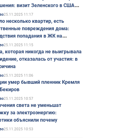
шения: визит Зеленского в США
ется в ноябре
25.11.2025 11:17
во
ло несколько квартир, есть
твенные повреждения дома:
дствия попадания в ЖК на
ске в Киеве. Фото
25.11.2025 11:15
во
а, которая никогда не выигрывала
идение, отказалась от участия: в
ричина
25.11.2025 11:06
во
ции умер бывший пленник Кремля
Бекиров
25.11.2025 10:57
во
чения света не уменьшат
жку за электроэнергию:
етики объяснили почему
25.11.2025 10:53
во