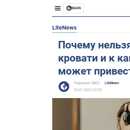
MAIN
Европа
LiteNews
США
Почему нельзя
Азия
кровати и к к
Африка
может привес
Жизнь
Редакция OBOZ
LiteNews
29.07.2024 22:59
Лайфхаки