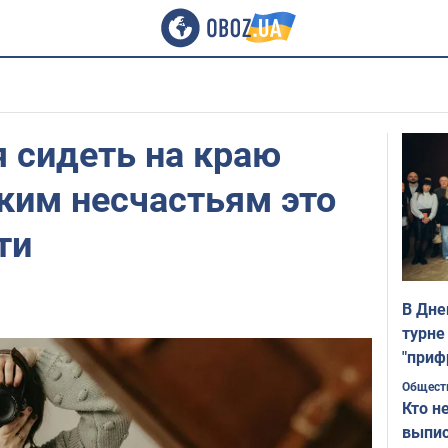
 сидеть на краю
аким несчастьям это
ти
В Дне
турне
"приф
Общест
Кто н
выпис