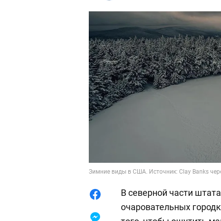
Зимние виды в США. Источник: Clay Banks чер
В северной части штат
очаровательных городк