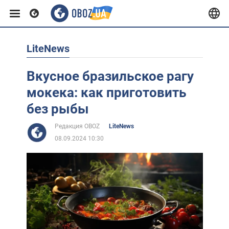
LiteNews
Европа
Вкусное бразильское рагу
США
мокека: как приготовить
без рыбы
Азия
Редакция OBOZ
LiteNews
08.09.2024 10:30
Африка
Жизнь
Лайфхаки