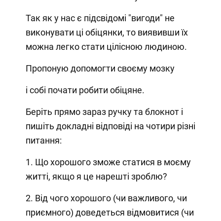
Так як у нас є підсвідомі "вигоди" не
виконувати ці обіцянки, то виявивши їх
можна легко стати цілісною людиною.
Пропоную допомогти своєму мозку
і собі почати робити обіцяне.
Беріть прямо зараз ручку та блокнот і
пишіть докладні відповіді на чотири різні
питання:
1. Що хорошого зможе статися в моєму
житті, якщо я це нарешті зроблю?
2. Від чого хорошого (чи важливого, чи
приємного) доведеться відмовитися (чи