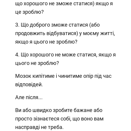
що хорошого не зможе статися) якщо я
це зроблю?
3. Що доброго зможе статися (або
продовжить відбуватися) у моєму житті,
якщо я цього не зроблю?
4. Що хорошого не може статися, якщо я
цього не зроблю?
Мозок кипітиме і чинитиме опір під час
відповідей.
Але після...
Ви або швидко зробите бажане або
просто зізнаєтеся собі, що воно вам
насправді не треба.