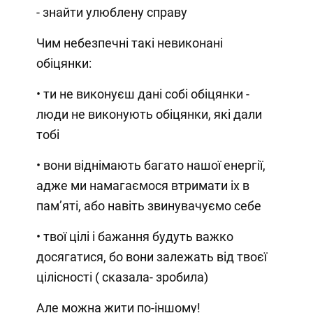
- знайти улюблену справу
Чим небезпечні такі невиконані
обіцянки:
• ти не виконуєш дані собі обіцянки -
люди не виконують обіцянки, які дали
тобі
• вони віднімають багато нашої енергії,
адже ми намагаємося втримати іх в
пам’яті, або навіть звинувачуємо себе
• твої цілі і бажання будуть важко
досягатися, бо вони залежать від твоєї
цілісності ( сказала- зробила)
Але можна жити по-іншому!