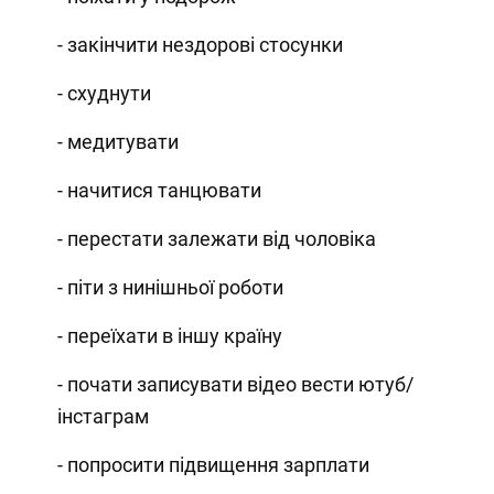
- закінчити нездорові стосунки
- схуднути
- медитувати
- начитися танцювати
- перестати залежати від чоловіка
- піти з нинішньої роботи
- переїхати в іншу країну
- почати записувати відео вести ютуб/
інстаграм
- попросити підвищення зарплати