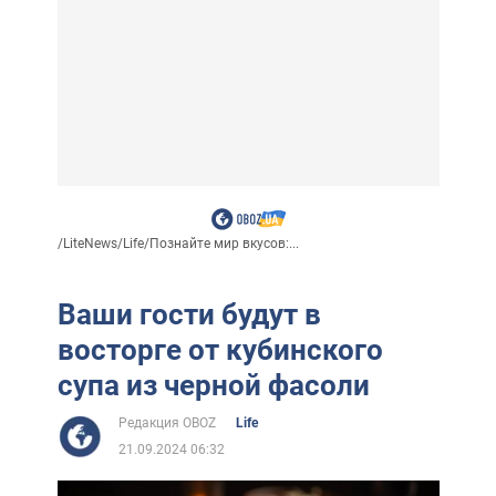
/
LiteNews
/
Life
/
Познайте мир вкусов:...
Ваши гости будут в
восторге от кубинского
супа из черной фасоли
Редакция OBOZ
Life
21.09.2024 06:32