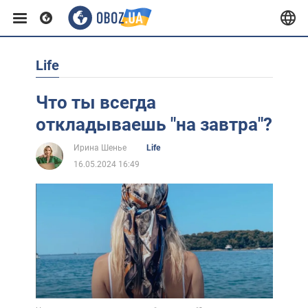
Life
Европа
Что ты всегда
США
откладываешь "на завтра"?
Ирина Шенье
Life
Азия
16.05.2024 16:49
Африка
Жизнь
Лайфхаки