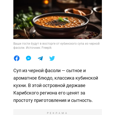
Ваши гости будут в восторге от кубинского супа из черной
фасоли. Источник: Freepik
Суп из черной фасоли — сытное и
ароматное блюдо, классика кубинской
кухни. В этой островной державе
Карибского региона его ценят за
простоту приготовления и сытность.
РЕКЛАМА