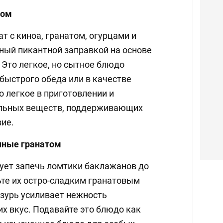
том
т с киноа, гранатом, огурцами и
ный пикантной заправкой на основе
. Это легкое, но сытное блюдо
быстрого обеда или в качестве
о легкое в приготовлении и
ельных веществ, поддерживающих
ие.
нные гранатом
дует запечь ломтики баклажанов до
ьте их остро-сладким гранатовым
азурь усиливает нежность
х вкус. Подавайте это блюдо как