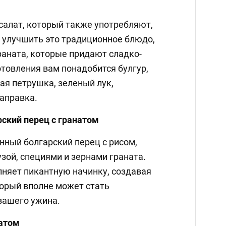
 салат, который также употребляют,
е улучшить это традиционное блюдо,
раната, которые придают сладко-
отовления вам понадобится булгур,
ая петрушка, зеленый лук,
аправка.
ский перец с гранатом
ный болгарский перец с рисом,
зой, специями и зернами граната.
лняет пикантную начинку, создавая
торый вполне может стать
вашего ужина.
натом