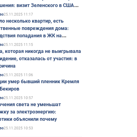
шения: визит Зеленского в США
ется в ноябре
25.11.2025 11:17
во
ло несколько квартир, есть
твенные повреждения дома:
дствия попадания в ЖК на
ске в Киеве. Фото
25.11.2025 11:15
во
а, которая никогда не выигрывала
идение, отказалась от участия: в
ричина
25.11.2025 11:06
во
ции умер бывший пленник Кремля
Бекиров
25.11.2025 10:57
во
чения света не уменьшат
жку за электроэнергию:
етики объяснили почему
25.11.2025 10:53
во