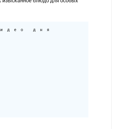
к изысканное блюдо для особых
идео дня