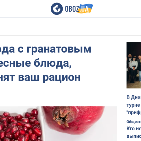
юда с гранатовым
есные блюда,
нят ваш рацион
В Дне
турне
"приф
Общест
Кто н
выпис