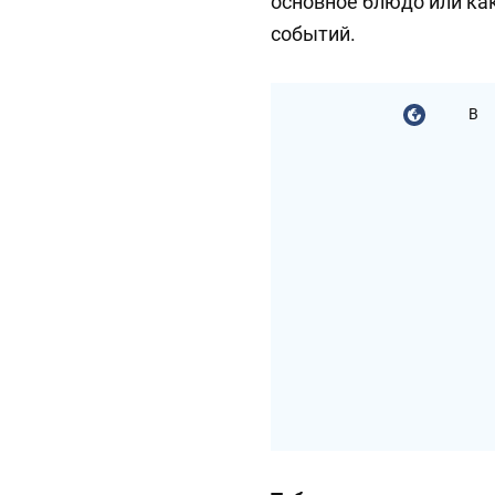
основное блюдо или ка
событий.
В