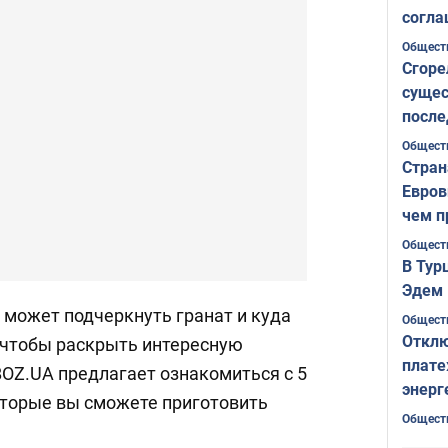
согла
ожида
Общест
Сгоре
сущес
после
Печер
Общест
Стран
Евров
чем п
Общест
В Тур
Эдем 
 может подчеркнуть гранат и куда
Общест
Отклю
, чтобы раскрыть интересную
плате
BOZ.UA предлагает ознакомиться с 5
энерг
торые вы сможете приготовить
Общест