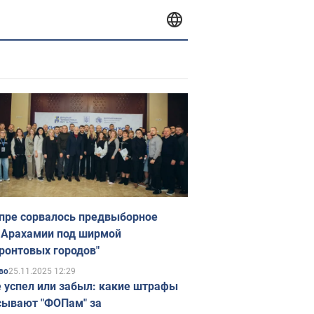
пре сорвалось предвыборное
 Арахамии под ширмой
ронтовых городов"
25.11.2025 12:29
во
е успел или забыл: какие штрафы
ывают "ФОПам" за