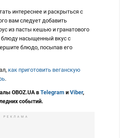
тать интереснее и раскрыться с
ого вам следует добавить
ус из пасты кешью и гранатового
т блюду насыщенный вкус с
вершите блюдо, посыпав его
ал,
как приготовить веганскую
рь
.
налы OBOZ.UA в
Telegram
и
Viber
,
следних событий.
РЕКЛАМА