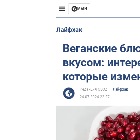
MAIN
Европа
Лайфхак
США
Веганские бл
Азия
вкусом: интер
Африка
которые изме
Жизнь
Редакция OBOZ
Лайфхак
24.07.2024 22:27
Лайфхаки