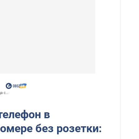
 с...
телефон в
омере без розетки: