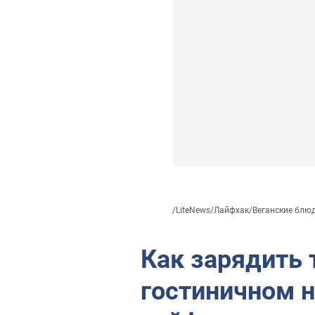
/
LiteNews
/
Лайфхак
/
Веганские блюда
Как зарядить 
гостиничном н