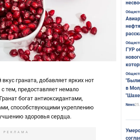
несво
Общест
Авиар
нефтя
расск
страт
Общест
ГУР о
новог
котор
Общест
 вкус граната, добавляет ярких нот
"Были
в Мол
 с тем, предоставляет немало
"Шахе
Гранат богат антиоксидантами,
Румы
25
News
ами, способствующими укреплению
учшению здоровья сердца.
Умеро
РЕКЛАМА
согла