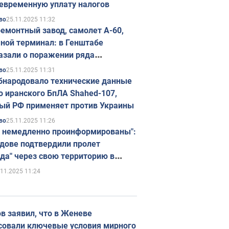
евременную уплату налогов
25.11.2025 11:32
во
емонтный завод, самолет А-60,
ной терминал: в Генштабе
азали о поражении ряда
егических объектов России
25.11.2025 11:31
во
бнародовало технические данные
о иранского БпЛА Shahed-107,
ый РФ применяет против Украины
25.11.2025 11:26
во
 немедленно проинформированы":
дове подтвердили пролет
да" через свою территорию в
нию
.11.2025 11:24
в заявил, что в Женеве
совали ключевые условия мирного