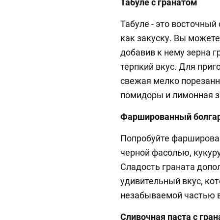
Табуле с гранатом
Табуле - это восточный
как закуску. Вы может
добавив к нему зерна г
терпкий вкус. Для приг
свежая мелко порезанн
помидоры и лимонная з
Фаршированный болгар
Попробуйте фарширован
черной фасолью, кукуру
Сладость граната допо
удивительный вкус, ко
незабываемой частью 
Сливочная паста с гра