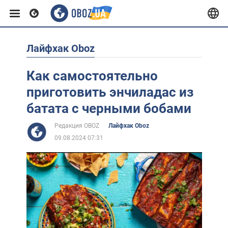
Лайфхак Oboz
Европа
Как самостоятельно
США
приготовить энчиладас из
батата с черными бобами
Азия
Редакция OBOZ
Лайфхак Oboz
09.08.2024 07:31
Африка
Жизнь
Лайфхаки