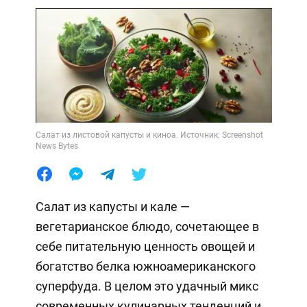
Салат из листовой капусты и киноа. Источник: Screenshot
News Bytes
Салат из капусты и кале —
вегетарианское блюдо, сочетающее в
себе питательную ценность овощей и
богатство белка южноамериканского
суперфуда. В целом это удачный микс
современных кулинарных тенденций и