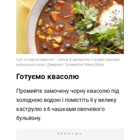
Готуємо квасолю
Промийте замочену чорну квасолю під
холодною водою і помістіть її у велику
каструлю з 6 чашками овочевого
бульйону.
РЕКЛАМА