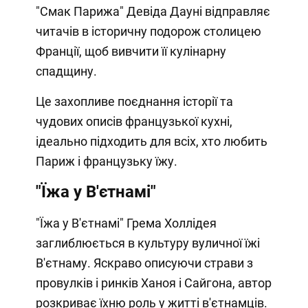
"Смак Парижа" Девіда Дауні відправляє
читачів в історичну подорож столицею
Франції, щоб вивчити її кулінарну
спадщину.
Це захопливе поєднання історії та
чудових описів французької кухні,
ідеально підходить для всіх, хто любить
Париж і французьку їжу.
"Їжа у В'єтнамі"
"Їжа у В'єтнамі" Грема Холлідея
заглиблюється в культуру вуличної їжі
В'єтнаму. Яскраво описуючи страви з
провулків і ринків Ханоя і Сайгона, автор
розкриває їхню роль у житті в'єтнамців.