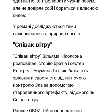
здатністю контролювати чужий розум,
але не довіряє собі і бореться з власною
силою.
У романі досліджуються теми
самопізнання та природа вогню.
"Співак вітру"
"Співак вітру" Вільяма Ніколсона
розповідає історію братів і сестер
Кестрел і Боумена Гат, які бажають
звільнити своє місто від гнітючого
контролю Зла за допомогою
стародавнього артефакту, відомого як
Співак вітру.
Раніше OBOZ. UA розповідав
про