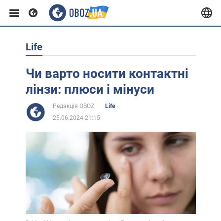
Life
Європа
Чи варто носити контактні
США
лінзи: плюси і мінуси
Редакція OBOZ
Life
Азія
25.06.2024 21:15
Африка
Життя
Лайфхаки