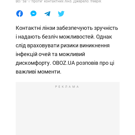
Всі "за" і "проти" контактних лінз. Джерело: freepik
Контактні лінзи забезпечують зручність
і надають безліч можливостей. Однак
слід враховувати ризики виникнення
інфекцій очей та можливий
дискомфорту. OBOZ.UA розповів про ці
важливі моменти.
РЕКЛАМА