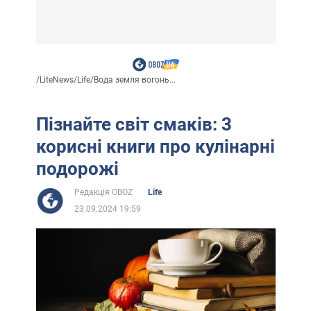
/
LiteNews
/
Life
/
Вода земля вогонь...
Пізнайте світ смаків: 3
корисні книги про кулінарні
подорожі
Редакція OBOZ
Life
23.09.2024 19:59