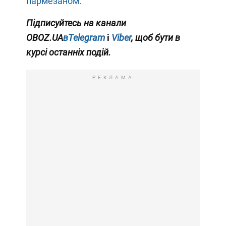
пармезаном.
Підписуйтесь на канали
OBOZ.UA
вTelegram
і
Viber
, щоб бути в
курсі останніх подій.
РЕКЛАМА