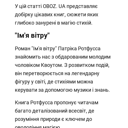
У цій статті OBOZ. UA представляє
добірку цікавих книг, сюжети яких
глибоко занурені в магію стихій.
"Ім'я вітру"
Роман "Ім'я вітру" Патріка Ротфусса
знайомить нас з обдарованим молодим
чоловіком Квоутом. З розвитком подій,
він перетворюється на легендарну
фігуру у світі, де стихіями можна
керувати за допомогою музики і знань.
Книга Ротфусса пропонує читачам
багато деталізований всесвіт, де
розуміння природи є ключем до
оволодіння магією.