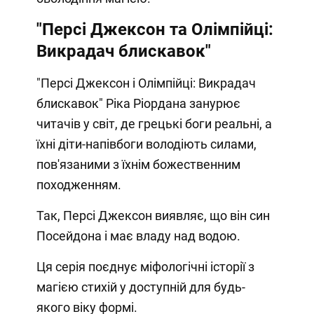
"Персі Джексон та Олімпійці:
Викрадач блискавок"
"Персі Джексон і Олімпійці: Викрадач
блискавок" Ріка Ріордана занурює
читачів у світ, де грецькі боги реальні, а
їхні діти-напівбоги володіють силами,
пов'язаними з їхнім божественним
походженням.
Так, Персі Джексон виявляє, що він син
Посейдона і має владу над водою.
Ця серія поєднує міфологічні історії з
магією стихій у доступній для будь-
якого віку формі.