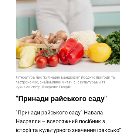
"Принади райського саду"
"Принади райського саду" Навала
Насралли – всеосяжний посібник з
історії та культурного значення іракської