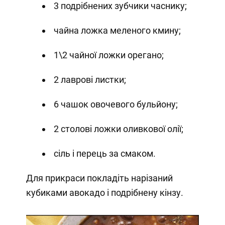
3 подрібнених зубчики часнику;
чайна ложка меленого кмину;
1\2 чайної ложки орегано;
2 лаврові листки;
6 чашок овочевого бульйону;
2 столові ложки оливкової олії;
сіль і перець за смаком.
Для прикраси покладіть нарізаний
кубиками авокадо і подрібнену кінзу.