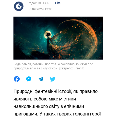
Редакція OBOZ
Life
30.09.2024 12:00
Вода, земля, вогонь і повітря: 4 захопливі книжки про
природу, магію та силу стихій. Джерело: Freepik
Природні фентезійні історії, як правило,
являють собою мікс містики
навколишнього світу з епічними
пригодами. У таких творах головні герої