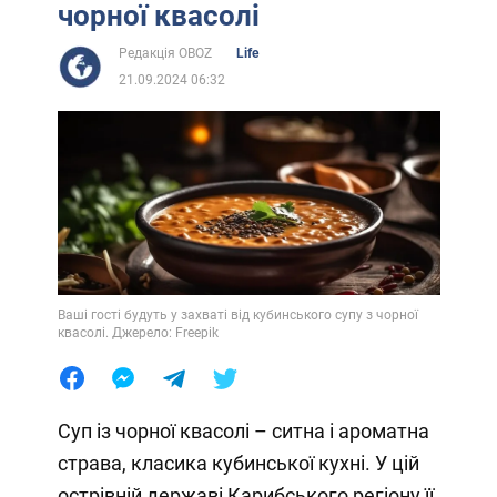
чорної квасолі
Редакція OBOZ
Life
21.09.2024 06:32
Ваші гості будуть у захваті від кубинського супу з чорної
квасолі. Джерело: Freepik
Суп із чорної квасолі – ситна і ароматна
страва, класика кубинської кухні. У цій
острівній державі Карибського регіону її