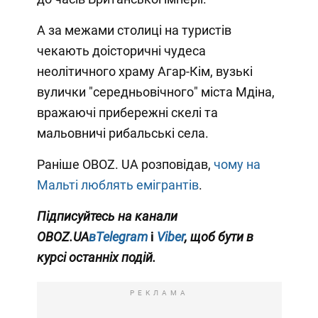
А за межами столиці на туристів
чекають доісторичні чудеса
неолітичного храму Агар-Кім, вузькі
вулички "середньовічного" міста Мдіна,
вражаючі прибережні скелі та
мальовничі рибальські села.
Раніше OBOZ. UA розповідав,
чому на
Мальті люблять емігрантів
.
Підписуйтесь на канали
OBOZ.UA
вTelegram
і
Viber
, щоб бути в
курсі останніх подій.
РЕКЛАМА