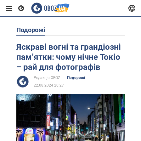
Подорожі
Європа
Яскраві вогні та грандіозні
США
пам’ятки: чому нічне Токіо
– рай для фотографів
Азія
Редакція OBOZ
Подорожі
22.08.2024 20:27
Африка
Життя
Лайфхаки