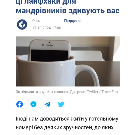
ці лайфхаки для
мандрівників здивують вас
Oboz
Подорожі
17.10.2024 17:00
Як підсилити звук без колонок. Джерело: Twitter / TravelZoo
Іноді нам доводиться жити у готельному
номері без деяких зручностей, до яких