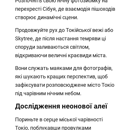
Розпочніть свою нічну фотозйомку на
перехресті Сібуя, де взаємодія пішоходів
створює динамічні сцени.
Продовжуйте рух до Токійської вежі або
Skytree, де після настання темряви ці
споруди заливаються світлом,
відкриваючи величні краєвиди міста.
Вони служать маяками для фотографів,
які шукають кращих перспектив, щоб
зафіксувати розповсюджене місто Токіо
під чарівним нічним небом.
Дослідження неонової алеї
Пориньте в серце міської чарівності
Токіо, поблукавши провулками