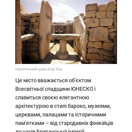
Це місто вважається об'єктом
Всесвітньої спадщини ЮНЕСКО і
славиться своєю елегантною
архітектурою в стилі бароко, музеями,
церквами, палацами та історичними
пам'ятками – від стародавніх фінікійців
до часів Британської імперії.