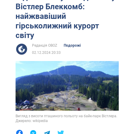
Вістлер Блеккомб:
найжвавіший
гірськолижний курорт
світу
Редакція OBOZ
Подорожі
02.12.2024 20:33
Вигляд з висоти пташиного польоту на байк-парк Вістлера.
Джерело: wikipedia