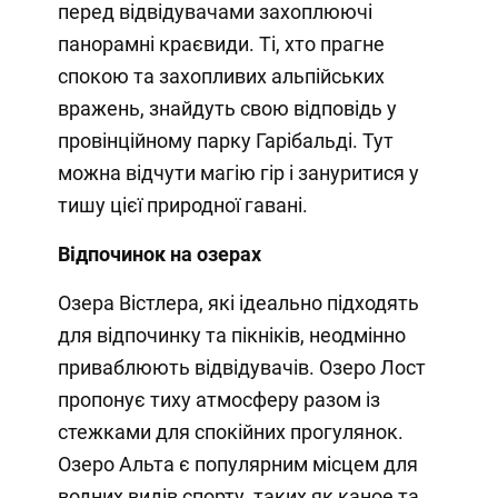
перед відвідувачами захоплюючі
панорамні краєвиди. Ті, хто прагне
спокою та захопливих альпійських
вражень, знайдуть свою відповідь у
провінційному парку Гарібальді. Тут
можна відчути магію гір і зануритися у
тишу цієї природної гавані.
Відпочинок на озерах
Озера Вістлера, які ідеально підходять
для відпочинку та пікніків, неодмінно
приваблюють відвідувачів. Озеро Лост
пропонує тиху атмосферу разом із
стежками для спокійних прогулянок.
Озеро Альта є популярним місцем для
водних видів спорту, таких як каное та