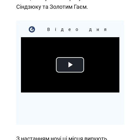
Сіндзюку та Золотим Гаєм.
Відео дня
Play
Video
З настанням ночі ці місця вирують