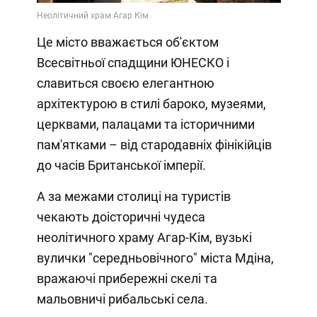
Video
Це місто вважається об'єктом
Всесвітньої спадщини ЮНЕСКО і
славиться своєю елегантною
архітектурою в стилі бароко, музеями,
церквами, палацами та історичними
пам'ятками – від стародавніх фінікійців
до часів Британської імперії.
А за межами столиці на туристів
чекають доісторичні чудеса
неолітичного храму Агар-Кім, вузькі
вулички "середньовічного" міста Мдіна,
вражаючі прибережні скелі та
мальовничі рибальські села.