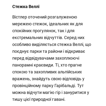
Стежка Веллі
Вістлер оточений розгалуженою
мережею стежок, ідеальних як для
спокійних прогулянок, так і для
екстремальних відчуттів. Серед них
особливо виділяється стежка Веллі, що
поєднує парки та райони і відкриває
перед відвідувачами захоплюючі
панорамні краєвиди. Ті, хто прагне
спокою та захопливих альпійських
вражень, знайдуть свою відповідь у
провінційному парку Гарібальді. Тут
можна відчути магію гір і зануритися у
тишу цієї природної гавані.