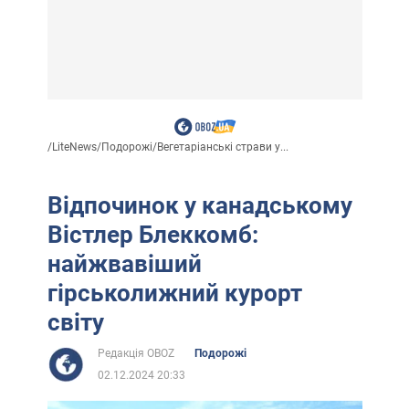
/
LiteNews
/
Подорожі
/
Вегетаріанські страви у...
Відпочинок у канадському
Вістлер Блеккомб:
найжвавіший
гірськолижний курорт
світу
Редакція OBOZ
Подорожі
02.12.2024 20:33