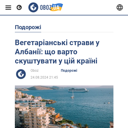
Подорожі
Європа
Вегетаріанські страви у
США
Албанії: що варто
скуштувати у цій країні
Азія
Oboz
Подорожі
24.08.2024 21:45
Африка
Життя
Лайфхаки