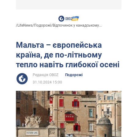
/
LiteNews
/
Подорожі
/
Відпочинок у канадському...
Мальта – європейська
країна, де по-літньому
тепло навіть глибокої осені
Редакція OBOZ
Подорожі
31.10.2024 15:00