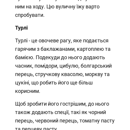
ним на ходу. Цю вуличну їжу варто
спробувати.
Турлі
Турлі - це овочеве рагу, яке подається
гарячим з баклажанами, картоплею та
бамією. Подекуди до нього додають
часник, помідори, цибулю, болгарський
перець, стручкову квасолю, моркву та
цукіні, що робить його ще більш
корисним.
Щоб зробити його гострішим, до нього
також додають спеції, такі як чорний
перець, червоний перець, томатну пасту
та перцеву пасту.