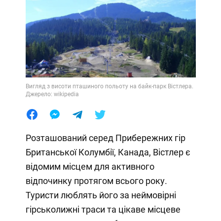
Вигляд з висоти пташиного польоту на байк-парк Вістлера.
Джерело: wikipedia
Розташований серед Прибережних гір
Британської Колумбії, Канада, Вістлер є
відомим місцем для активного
відпочинку протягом всього року.
Туристи люблять його за неймовірні
гірськолижні траси та цікаве місцеве