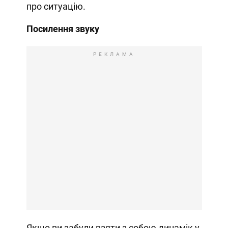
про ситуацію.
Посилення звуку
РЕКЛАМА
Якщо ви забули взяти з собою динамік у