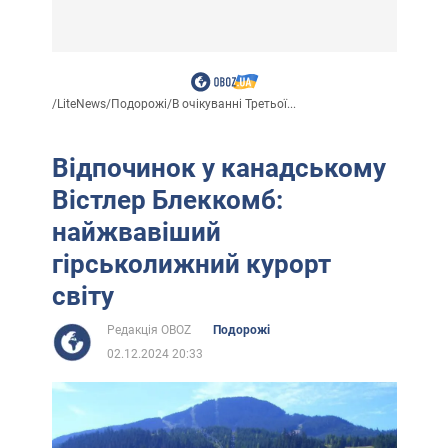
/
LiteNews
/
Подорожі
/
В очікуванні Третьої...
Відпочинок у канадському
Вістлер Блеккомб:
найжвавіший
гірськолижний курорт
світу
Редакція OBOZ
Подорожі
02.12.2024 20:33