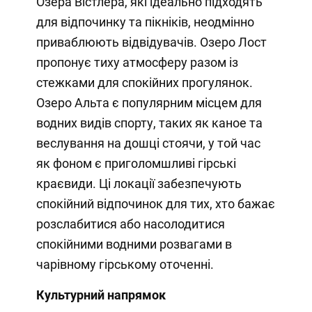
Озера Вістлера, які ідеально підходять
для відпочинку та пікніків, неодмінно
приваблюють відвідувачів. Озеро Лост
пропонує тиху атмосферу разом із
стежками для спокійних прогулянок.
Озеро Альта є популярним місцем для
водних видів спорту, таких як каное та
веслування на дошці стоячи, у той час
як фоном є приголомшливі гірські
краєвиди. Ці локації забезпечують
спокійний відпочинок для тих, хто бажає
розслабитися або насолодитися
спокійними водними розвагами в
чарівному гірському оточенні.
Культурний напрямок