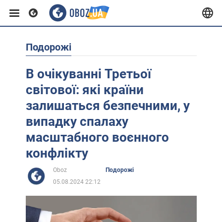
Подорожі
Європа
В очікуванні Третьої
США
світової: які країни
залишаться безпечними, у
Азія
випадку спалаху
масштабного воєнного
Африка
конфлікту
Oboz
Подорожі
Життя
05.08.2024 22:12
Лайфхаки