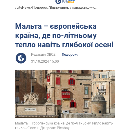
/
LiteNews
/
Подорожі
/
Відпочинок у канадському...
Мальта – європейська
країна, де по-літньому
тепло навіть глибокої осені
Редакція OBOZ
Подорожі
31.10.2024 15:00
Мальта – європейська країна, де по-літньому тепло навіть
глибокої осені. Джерело: Pixabay