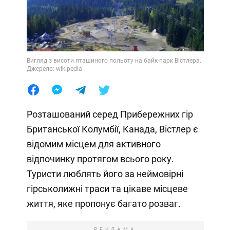
Вигляд з висоти пташиного польоту на байк-парк Вістлера.
Джерело: wikipedia
Розташований серед Прибережних гір
Британської Колумбії, Канада, Вістлер є
відомим місцем для активного
відпочинку протягом всього року.
Туристи люблять його за неймовірні
гірськолижні траси та цікаве місцеве
життя, яке пропонує багато розваг.
РЕКЛАМА