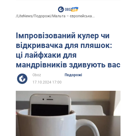
/
LiteNews
/
Подорожі
/
Мальта – європейська...
Імпровізований кулер чи
відкривачка для пляшок:
ці лайфхаки для
мандрівників здивують вас
Oboz
Подорожі
17.10.2024 17:00