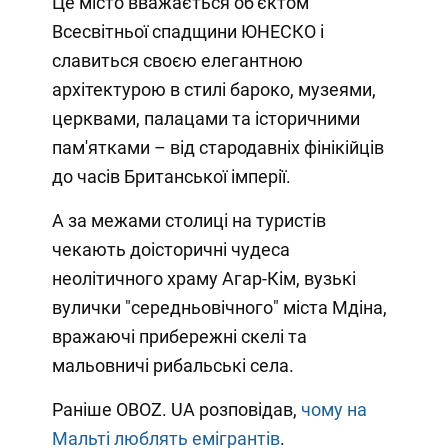
Це місто вважається об'єктом
Всесвітньої спадщини ЮНЕСКО і
славиться своєю елегантною
архітектурою в стилі бароко, музеями,
церквами, палацами та історичними
пам'ятками – від стародавніх фінікійців
до часів Британської імперії.
А за межами столиці на туристів
чекають доісторичні чудеса
неолітичного храму Агар-Кім, вузькі
вулички "середньовічного" міста Мдіна,
вражаючі прибережні скелі та
мальовничі рибальські села.
Раніше OBOZ. UA розповідав,
чому на
Мальті люблять емігрантів
.