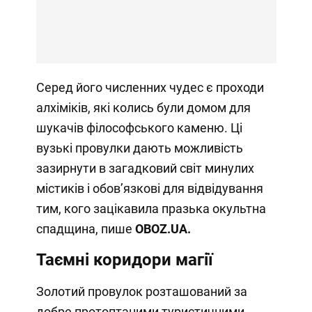
Серед його численних чудес є проходи
алхіміків, які колись були домом для
шукачів філософського каменю. Ці
вузькі провулки дають можливість
зазирнути в загадковий світ минулих
містиків і обов’язкові для відвідування
тим, кого зацікавила празька окультна
спадщина, пише
OBOZ
.
UA
.
Таємні коридори магії
Золотий провулок розташований за
добре протоптаними туристичними