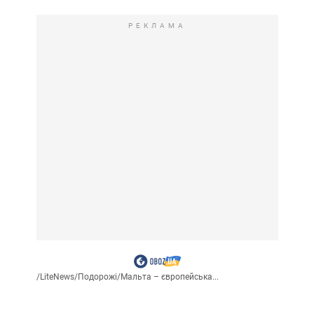
РЕКЛАМА
/
LiteNews
/
Подорожі
/
Мальта – європейська...