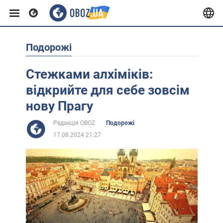
Подорожі
Європа
Стежками алхіміків:
США
відкрийте для себе зовсім
нову Прагу
Азія
Редакція OBOZ
Подорожі
17.08.2024 21:27
Африка
Життя
Лайфхаки