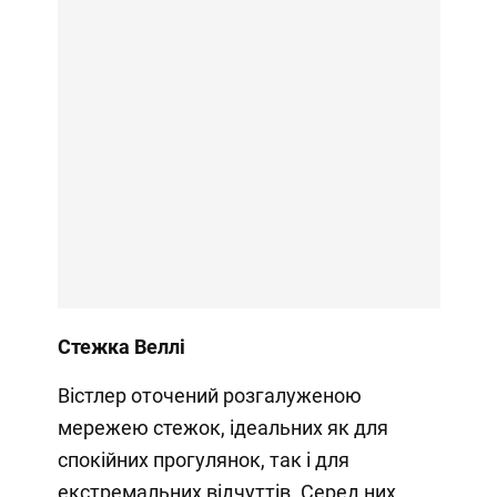
Стежка Веллі
Вістлер оточений розгалуженою
мережею стежок, ідеальних як для
спокійних прогулянок, так і для
екстремальних відчуттів. Серед них