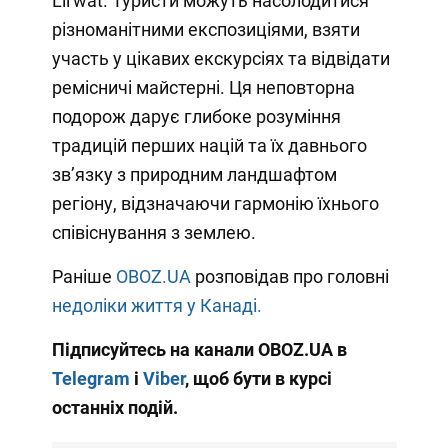
Lil'wat. Туристи можуть насолодитися
різноманітними експозиціями, взяти
участь у цікавих екскурсіях та відвідати
ремісничі майстерні. Ця неповторна
подорож дарує глибоке розуміння
традицій перших націй та їх давнього
зв’язку з природним ландшафтом
регіону, відзначаючи гармонію їхнього
співіснування з землею.
Раніше
OBOZ.UA
розповідав про головні
недоліки життя у Канаді.
Підписуйтесь на канали OBOZ.UA в
Telegram
і
Viber
, щоб бути в курсі
останніх подій.