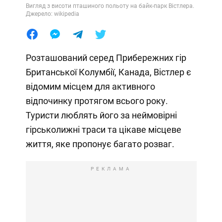
Вигляд з висоти пташиного польоту на байк-парк Вістлера.
Джерело: wikipedia
Розташований серед Прибережних гір
Британської Колумбії, Канада, Вістлер є
відомим місцем для активного
відпочинку протягом всього року.
Туристи люблять його за неймовірні
гірськолижні траси та цікаве місцеве
життя, яке пропонує багато розваг.
РЕКЛАМА