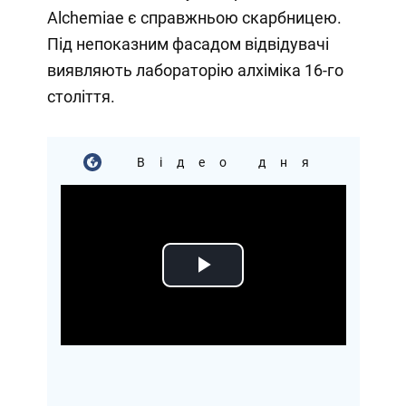
Alchemiae є справжньою скарбницею.
Під непоказним фасадом відвідувачі
виявляють лабораторію алхіміка 16-го
століття.
Відео дня
Play
Video