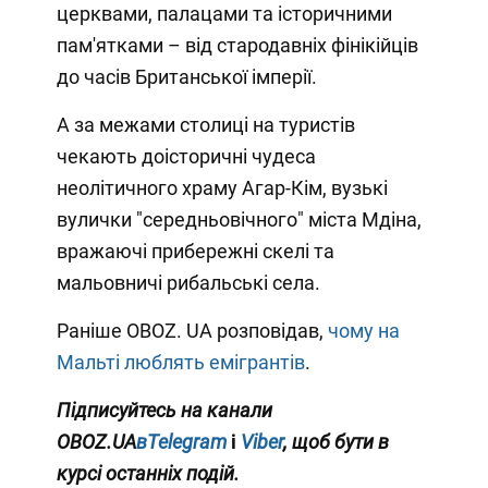
церквами, палацами та історичними
пам'ятками – від стародавніх фінікійців
до часів Британської імперії.
А за межами столиці на туристів
чекають доісторичні чудеса
неолітичного храму Агар-Кім, вузькі
вулички "середньовічного" міста Мдіна,
вражаючі прибережні скелі та
мальовничі рибальські села.
Раніше OBOZ. UA розповідав,
чому на
Мальті люблять емігрантів
.
Підписуйтесь на канали
OBOZ.UA
вTelegram
і
Viber
, щоб бути в
курсі останніх подій.