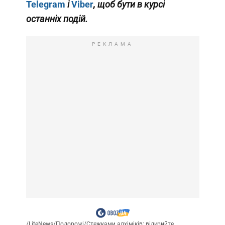
Telegram
і
Viber
, щоб бути в курсі
останніх подій.
РЕКЛАМА
/
LiteNews
/
Подорожі
/
Стежками алхіміків: відкрийте...